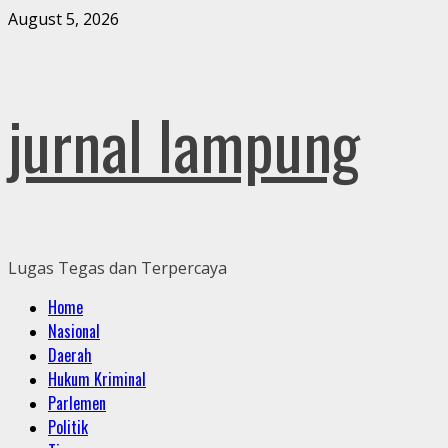
Skip
August 5, 2026
to
content
jurnal lampung
Lugas Tegas dan Terpercaya
Primary
Home
Menu
Nasional
Daerah
Hukum Kriminal
Parlemen
Politik