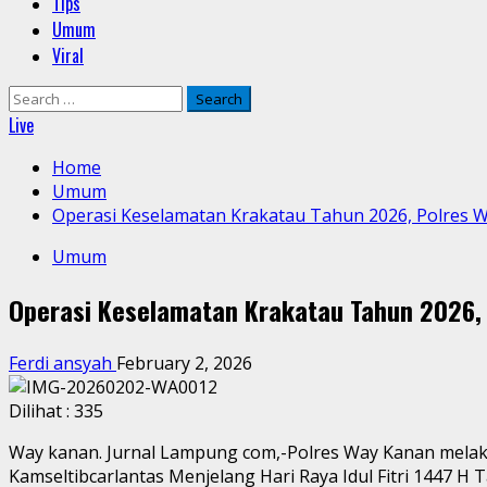
Tips
Umum
Viral
Search
for:
Live
Home
Umum
Operasi Keselamatan Krakatau Tahun 2026, Polres
Umum
Operasi Keselamatan Krakatau Tahun 2026,
Ferdi ansyah
February 2, 2026
Dilihat :
335
Way kanan. Jurnal Lampung com,-Polres Way Kanan melak
Kamseltibcarlantas Menjelang Hari Raya Idul Fitri 1447 H