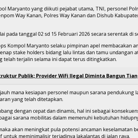
l Maryanto yang diikuti pejabat utama, TNI, personel Po
Denpom Way Kanan, Polres Way Kanan dan Dishub Kabupat
ai pada tanggal 02 sd 15 Februari 2026 secara serentak di s
ops Kompol Maryanto selaku pimpinan apel membacakan ama
genap stake holders bidang lalu lintas dan tamu undangan 
elah terjalin selama ini dapat terus ditingkatkan.
ruktur Publik; Provider WiFi Ilegal Diminta Bangun Tia
sejauh mana kesiapan personel maupun sarana pendukung la
aran yang telah ditetapkan.
kembang dengan cepat dan dinamis, hal ini sebagai konseku
bagai sarana mobilitas dalam memenuhi kebutuhan hidupny
 maka akan meningkat pula potensi ancaman keselamatan ber
untuk meminimalisir terjadinya lakalantas di jalan raya.