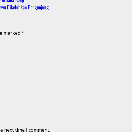
Perdana Banjit
sewu Dikeluhkan Pengunjung
are marked
*
he next time I comment.