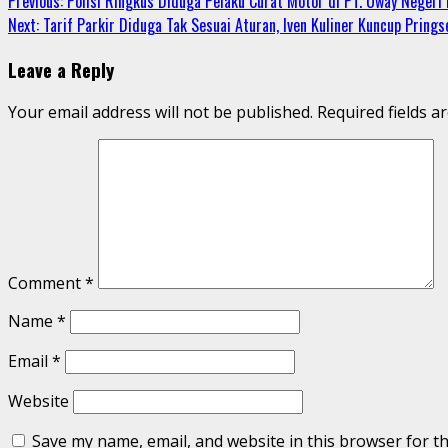
Continue
Previous:
Polisi Ringkus Diduga Pelaku Curat Motor di PT. Uway Negeri 
Share
Next:
Tarif Parkir Diduga Tak Sesuai Aturan, Iven Kuliner Kuncup Pring
Reading
Leave a Reply
Your email address will not be published.
Required fields 
Comment
*
Name
*
Email
*
Website
Save my name, email, and website in this browser for t