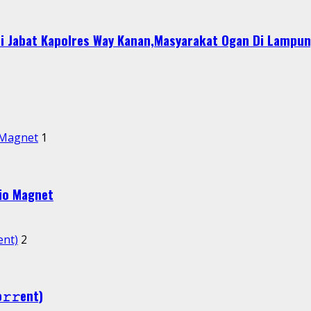
i Jabat Kapolres Way Kanan,Masyarakat Ogan Di Lampun
 Magnet
1
io Magnet
еnt)
2
𝚛𝚛еnt)