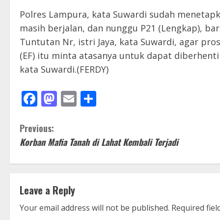
Polres Lampura, kata Suwardi sudah menetapka
masih berjalan, dan nunggu P21 (Lengkap), bar
Tuntutan Nr, istri Jaya, kata Suwardi, agar p
(EF) itu minta atasanya untuk dapat diberhenti
kata Suwardi.(FERDY)
Facebook
Mastodon
Email
Share
C
Previous:
Korban Mafia Tanah di Lahat Kembali Terjadi
o
n
t
Leave a Reply
i
Your email address will not be published.
Required fie