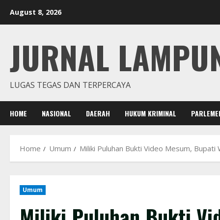
Skip
August 8, 2026
to
content
JURNAL LAMPU
LUGAS TEGAS DAN TERPERCAYA
HOME
NASIONAL
DAERAH
HUKUM KRIMINAL
PARLEME
Home
Umum
Miliki Puluhan Bukti Video Mesum, Bupat
Umum
Miliki Puluhan Bukti V