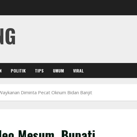
NG
N
POLITIK
TIPS
UMUM
VIRAL
i Waykanan Diminta Pecat Oknum Bidan Banjit
ideo Mesum, Bupati