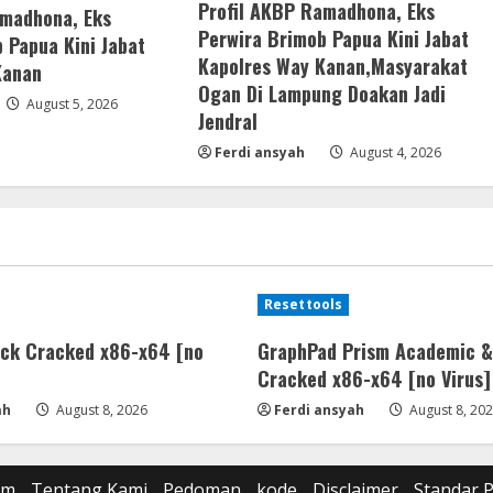
Profil AKBP Ramadhona, Eks
amadhona, Eks
Perwira Brimob Papua Kini Jabat
 Papua Kini Jabat
Kapolres Way Kanan,Masyarakat
Kanan
Ogan Di Lampung Doakan Jadi
August 5, 2026
Jendral
Ferdi ansyah
August 4, 2026
Resettools
ick Cracked x86-x64 [no
GraphPad Prism Academic &
Cracked x86-x64 [no Virus]
ah
August 8, 2026
Ferdi ansyah
August 8, 20
om
Tentang Kami
Pedoman
kode
Disclaimer
Standar 