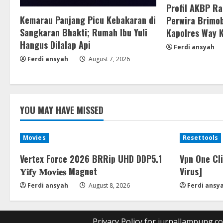
Profil AKBP R
Kemarau Panjang Picu Kebakaran di
Perwira Brimob
Sangkaran Bhakti; Rumah Ibu Yuli
Kapolres Way 
Hangus Dilalap Api
Ferdi ansyah
Ferdi ansyah
August 7, 2026
YOU MAY HAVE MISSED
Movies
Resettools
Vertex Force 2026 BRRip UHD DDP5.1
Vpn One Cl
𝐘𝐢𝐟𝐲 𝐌𝐨𝐯𝐢𝐞𝐬 Magnet
Virus]
Ferdi ansyah
August 8, 2026
Ferdi ansy
Privacy Policy for jurnallampung.c