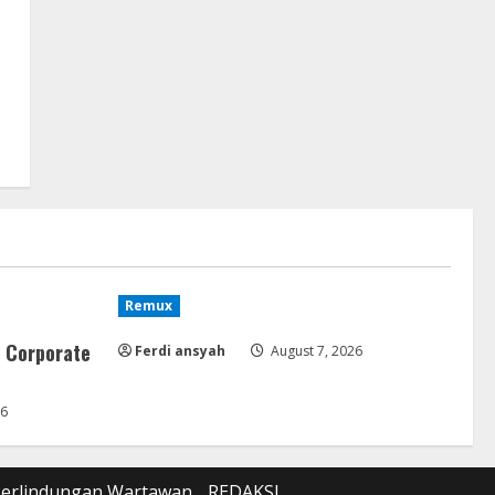
Remux
 Corporate
Ferdi ansyah
August 7, 2026
26
Perlindungan Wartawan
REDAKSI