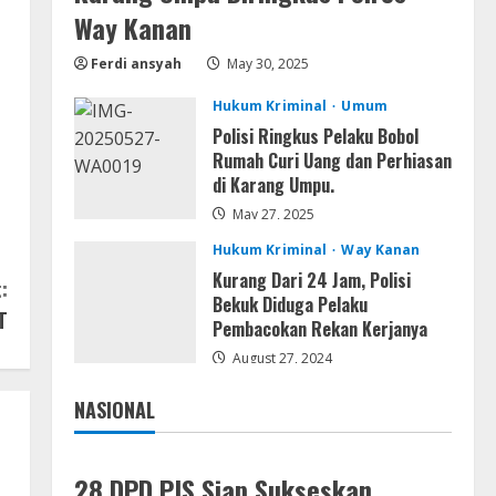
Way Kanan
Remux
August 7, 2026
Ferdi ansyah
May 30, 2025
4
Hukum Kriminal
Umum
Polisi Ringkus Pelaku Bobol
Lan
Rumah Curi Uang dan Perhiasan
Dune: Awakening FitGirl Repack
di Karang Umpu.
+Patch Direct Link 2026
May 27, 2025
August 7, 2026
5
Hukum Kriminal
Way Kanan
Kurang Dari 24 Jam, Polisi
:
Bekuk Diduga Pelaku
T
Pembacokan Rekan Kerjanya
August 27, 2024
NASIONAL
Jakarta
Nasional
28 DPD PJS Siap Sukseskan