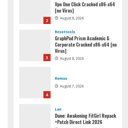
Vpn One Click Cracked x86-x64
[no Virus]
August 8, 2026
2
Resettools
GraphPad Prism Academic &
Corporate Cracked x86-x64 [no
Virus]
3
August 8, 2026
Remux
August 7, 2026
4
Lan
Dune: Awakening FitGirl Repack
+Patch Direct Link 2026