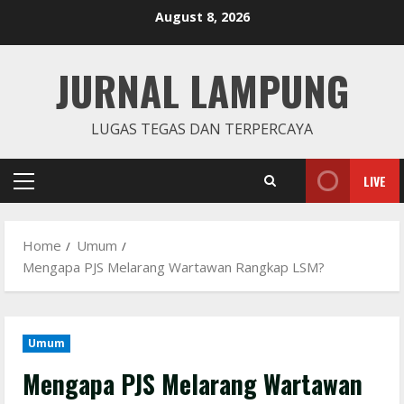
Skip
August 8, 2026
to
content
JURNAL LAMPUNG
LUGAS TEGAS DAN TERPERCAYA
LIVE
Primary
Menu
Home
Umum
Mengapa PJS Melarang Wartawan Rangkap LSM?
Umum
Mengapa PJS Melarang Wartawan