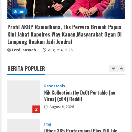
August 8, 2026
5
Umum
Img
Profil AKBP Ramadhona, Eks Perwira Brimob Papua
Office 2019 LTSC Professional Plus
Kini Jabat Kapolres Way Kanan,Masyarakat Ogan Di
Debloated Tоrrеnt
Lampung Doakan Jadi Jendral
August 8, 2026
1
Ferdi ansyah
August 4, 2026
Resettools
Nik Collection (by DxO) Portable [no
BERITA POPULER
Virus] (x64) Reddit
August 8, 2026
2
Img
Office 365 Professional Plus ISO File
Multilanguage
August 8, 2026
3