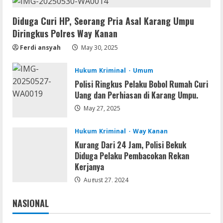
Virus] (x64) Reddit
August 8, 2026
2
Diduga Curi HP, Seorang Pria Asal Karang Umpu
Diringkus Polres Way Kanan
Img
Ferdi ansyah
May 30, 2025
Office 365 Professional Plus ISO File
Multilanguage
Hukum Kriminal
Umum
August 8, 2026
3
Polisi Ringkus Pelaku Bobol Rumah Curi
Uang dan Perhiasan di Karang Umpu.
Movies
May 27, 2025
Vertex Force 2026 BRRip UHD DDP5.1
𝐘𝐢𝐟𝐲 𝐌𝐨𝐯𝐢𝐞𝐬 Magnet
Hukum Kriminal
Way Kanan
August 8, 2026
Kurang Dari 24 Jam, Polisi Bekuk
4
Diduga Pelaku Pembacokan Rekan
Kerjanya
Resettools
August 27, 2024
Vpn One Click Cracked x86-x64 [no
Virus]
NASIONAL
August 8, 2026
Jakarta
Nasional
5