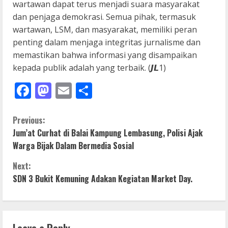
wartawan dapat terus menjadi suara masyarakat
dan penjaga demokrasi. Semua pihak, termasuk
wartawan, LSM, dan masyarakat, memiliki peran
penting dalam menjaga integritas jurnalisme dan
memastikan bahwa informasi yang disampaikan
kepada publik adalah yang terbaik. (𝙅𝙇1)
Facebook
Mastodon
Email
Share
C
Previous:
Jum’at Curhat di Balai Kampung Lembasung, Polisi Ajak
o
Warga Bijak Dalam Bermedia Sosial
n
Next:
SDN 3 Bukit Kemuning Adakan Kegiatan Market Day.
t
i