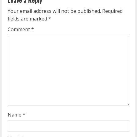
n
Leave a Reply
u
Your email address will not be published.
Required
fields are marked
*
e
Comment
*
R
e
a
d
i
n
g
Name
*