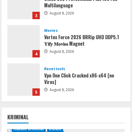
Movies
Vertex Force 2026 BRRip UHD DDP5.1
𝐘𝐢𝐟𝐲 𝐌𝐨𝐯𝐢𝐞𝐬 Magnet
August 8, 2026
4
Resettools
Vpn One Click Cracked x86-x64 [no
Virus]
August 8, 2026
5
Img
Office 2019 LTSC Professional Plus
Debloated Tоrrеnt
August 8, 2026
1
KRIMINAL
Resettools
Nik Collection (by DxO) Portable [no
Hukum Kriminal
Umum