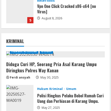
Resettools
Vpn One Click Cracked x86-x64 [no
Virus]
August 8, 2026
5
Img
Office 2019 LTSC Professional Plus
KRIMINAL
Debloated Tоrrеnt
August 8, 2026
Hukum Kriminal
Umum
1
Diduga Curi HP, Seorang Pria Asal Karang Umpu
Resettools
Diringkus Polres Way Kanan
Nik Collection (by DxO) Portable [no
Virus] (x64) Reddit
Ferdi ansyah
May 30, 2025
August 8, 2026
2
Hukum Kriminal
Umum
Polisi Ringkus Pelaku Bobol Rumah Curi
Img
Uang dan Perhiasan di Karang Umpu.
Office 365 Professional Plus ISO File
Multilanguage
May 27, 2025