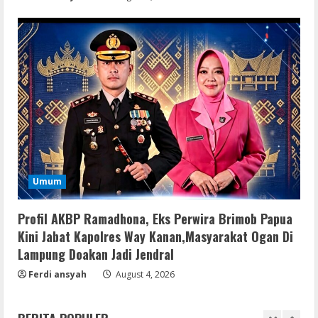
Office 365 Professional Plus ISO File
Multilanguage
August 8, 2026
3
Movies
Vertex Force 2026 BRRip UHD DDP5.1
𝐘𝐢𝐟𝐲 𝐌𝐨𝐯𝐢𝐞𝐬 Magnet
August 8, 2026
4
Resettools
Umum
Vpn One Click Cracked x86-x64 [no
Virus]
Profil AKBP Ramadhona, Eks Perwira Brimob Papua
August 8, 2026
5
Kini Jabat Kapolres Way Kanan,Masyarakat Ogan Di
Lampung Doakan Jadi Jendral
Img
Ferdi ansyah
August 4, 2026
Office 2019 LTSC Professional Plus
Debloated Tоrrеnt