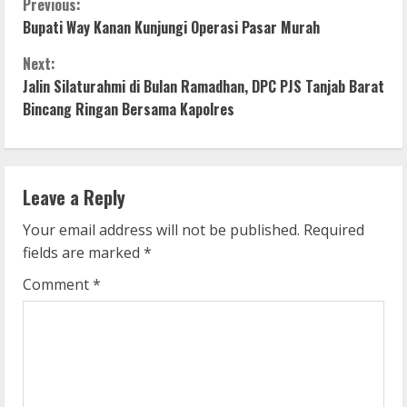
C
Previous:
Bupati Way Kanan Kunjungi Operasi Pasar Murah
o
Next:
n
Jalin Silaturahmi di Bulan Ramadhan, DPC PJS Tanjab Barat
Bincang Ringan Bersama Kapolres
t
i
n
Leave a Reply
u
Your email address will not be published.
Required
fields are marked
*
e
Comment
*
R
e
a