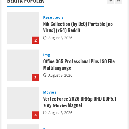
BERITA POPULER
August 8, 2026
1
Resettools
Nik Collection (by DxO) Portable [no
Virus] (x64) Reddit
August 8, 2026
2
Img
Office 365 Professional Plus ISO File
Multilanguage
August 8, 2026
3
Movies
Vertex Force 2026 BRRip UHD DDP5.1
𝐘𝐢𝐟𝐲 𝐌𝐨𝐯𝐢𝐞𝐬 Magnet
August 8, 2026
4