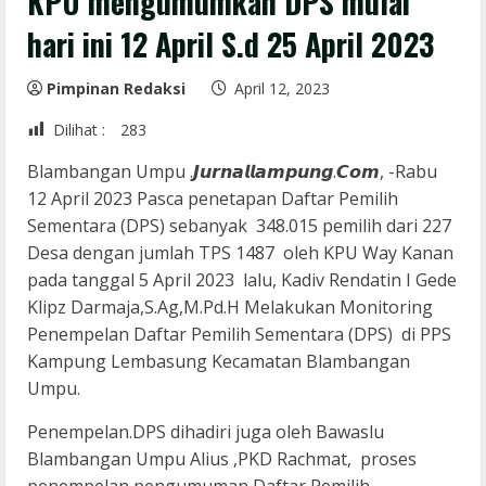
KPU mengumumkan DPS mulai
hari ini 12 April S.d 25 April 2023
Pimpinan Redaksi
April 12, 2023
Dilihat :
283
Blambangan Umpu .𝙅𝙪𝙧𝙣𝙖𝙡𝙡𝙖𝙢𝙥𝙪𝙣𝙜.𝘾𝙤𝙢, -Rabu
12 April 2023 Pasca penetapan Daftar Pemilih
Sementara (DPS) sebanyak 348.015 pemilih dari 227
Desa dengan jumlah TPS 1487 oleh KPU Way Kanan
pada tanggal 5 April 2023 lalu, Kadiv Rendatin I Gede
Klipz Darmaja,S.Ag,M.Pd.H Melakukan Monitoring
Penempelan Daftar Pemilih Sementara (DPS) di PPS
Kampung Lembasung Kecamatan Blambangan
Umpu.
Penempelan.DPS dihadiri juga oleh Bawaslu
Blambangan Umpu Alius ,PKD Rachmat, proses