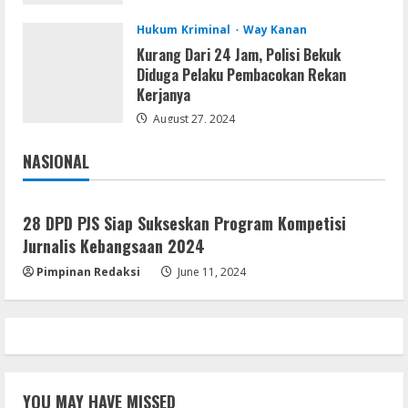
August 8, 2026
3
Hukum Kriminal
Way Kanan
Kurang Dari 24 Jam, Polisi Bekuk
Movies
Diduga Pelaku Pembacokan Rekan
Vertex Force 2026 BRRip UHD DDP5.1
Kerjanya
𝐘𝐢𝐟𝐲 𝐌𝐨𝐯𝐢𝐞𝐬 Magnet
August 27, 2024
August 8, 2026
4
NASIONAL
Jakarta
Nasional
Resettools
Vpn One Click Cracked x86-x64 [no
28 DPD PJS Siap Sukseskan Program Kompetisi
Virus]
Jurnalis Kebangsaan 2024
August 8, 2026
5
Pimpinan Redaksi
June 11, 2024
YOU MAY HAVE MISSED