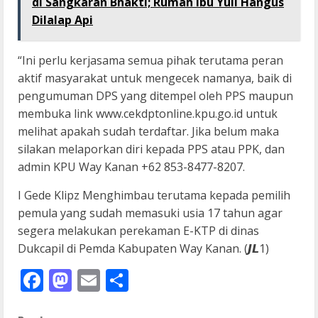
di Sangkaran Bhakti; Rumah Ibu Yuli Hangus
Dilalap Api
“Ini perlu kerjasama semua pihak terutama peran
aktif masyarakat untuk mengecek namanya, baik di
pengumuman DPS yang ditempel oleh PPS maupun
membuka link www.cekdptonline.kpu.go.id untuk
melihat apakah sudah terdaftar. Jika belum maka
silakan melaporkan diri kepada PPS atau PPK, dan
admin KPU Way Kanan +62 853-8477-8207.
I Gede Klipz Menghimbau terutama kepada pemilih
pemula yang sudah memasuki usia 17 tahun agar
segera melakukan perekaman E-KTP di dinas
Dukcapil di Pemda Kabupaten Way Kanan. (𝙅𝙇1)
Facebook
Mastodon
Email
Share