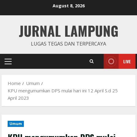
Skip
August 8, 2026
to
content
JURNAL LAMPUNG
LUGAS TEGAS DAN TERPERCAYA
LIVE
Primary
Menu
Home
Umum
KPU mengumumkan DPS mulai hari ini 12 April S.d 25
April 2023
Umum