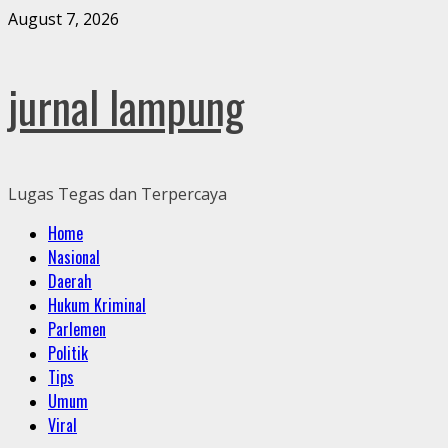
Skip
August 7, 2026
to
content
jurnal lampung
Lugas Tegas dan Terpercaya
Primary
Home
Menu
Nasional
Daerah
Hukum Kriminal
Parlemen
Politik
Tips
Umum
Viral