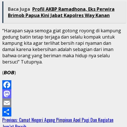
Baca Juga
Profil AKBP Ramadhona, Eks Perwira
Brimob Papua Kini Jabat Kapolres Way Kanan
“Harapan saya semoga giat gotong royong di kampung
gedung batin tetap terjaga dan selalu kompak untuk
kampung kita agar terlihat bersih rapi nyaman dan
damai karena kebersihan adalah sebagian dari iman
bahwa orang yang beriman maka hidup nya selalu
bersuci” Tutupnya.
(𝘽𝙊𝘽)
Facebook
Mastodon
Email
Continue
Previous:
Camat Negeri Agung Pimpinan Apel Pagi Dan Kegiatan
Share
Jum’at Bersih