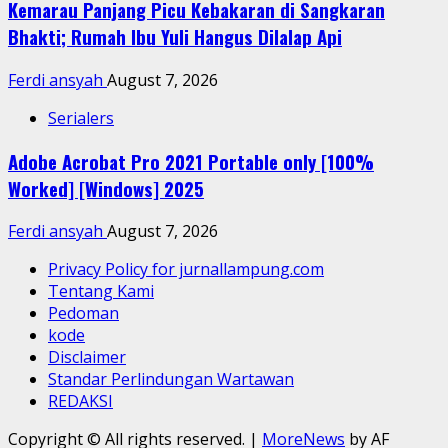
Kemarau Panjang Picu Kebakaran di Sangkaran
Bhakti; Rumah Ibu Yuli Hangus Dilalap Api
Ferdi ansyah
August 7, 2026
Serialers
Adobe Acrobat Pro 2021 Portable only [100%
Worked] [Windows] 2025
Ferdi ansyah
August 7, 2026
Privacy Policy for jurnallampung.com
Tentang Kami
Pedoman
kode
Disclaimer
Standar Perlindungan Wartawan
REDAKSI
Copyright © All rights reserved.
|
MoreNews
by AF