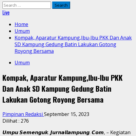
Search
for:
Live
Home
Umum
Kompak, Aparatur Kampung,Ibu-Ibu PKK Dan Anak
SD Kampung Gedung Batin Lakukan Gotong
Royong Bersama
Umum
Kompak, Aparatur Kampung,Ibu-Ibu PKK
Dan Anak SD Kampung Gedung Batin
Lakukan Gotong Royong Bersama
Pimpinan Redaksi
September 15, 2023
Dilihat :
276
𝙐𝙢𝙥𝙪 𝙎𝙚𝙢𝙚𝙣𝙜𝙪𝙠. 𝙅𝙪𝙧𝙣𝙖𝙡𝙡𝙖𝙢𝙥𝙪𝙣𝙜. 𝘾𝙤𝙢, – Kegiatan