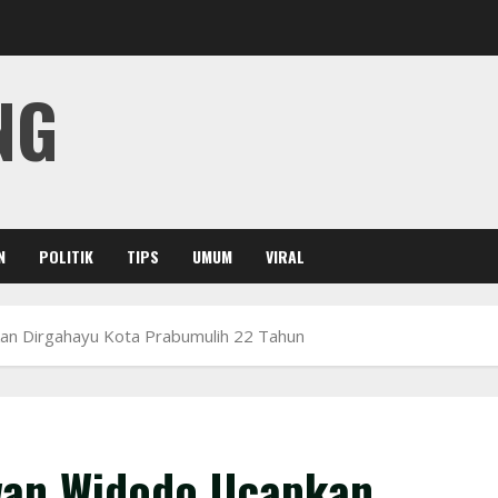
NG
N
POLITIK
TIPS
UMUM
VIRAL
an Dirgahayu Kota Prabumulih 22 Tahun
wan Widodo Ucapkan