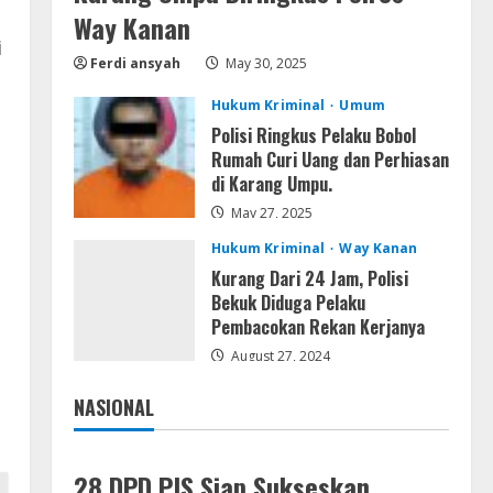
VL
Way Kanan
Office 365 Mondo Pre-
i
Activated
Ferdi ansyah
May 30, 2025
August 7, 2026
4
Hukum Kriminal
Umum
Polisi Ringkus Pelaku Bobol
Umum
Rumah Curi Uang dan Perhiasan
Kemarau Panjang Picu
di Karang Umpu.
Kebakaran di Sangkaran
Bhakti; Rumah Ibu Yuli Hangus
May 27, 2025
Dilalap Api
5
Hukum Kriminal
Way Kanan
August 7, 2026
Kurang Dari 24 Jam, Polisi
Bekuk Diduga Pelaku
Pembacokan Rekan Kerjanya
August 27, 2024
NASIONAL
Jakarta
Nasional
28 DPD PJS Siap Sukseskan