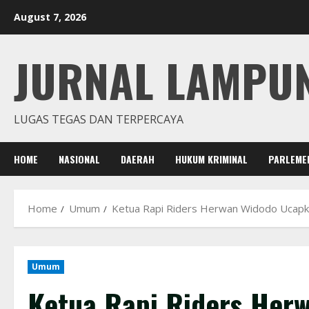
Skip
August 7, 2026
to
content
JURNAL LAMPU
LUGAS TEGAS DAN TERPERCAYA
HOME
NASIONAL
DAERAH
HUKUM KRIMINAL
PARLEME
Home
Umum
Ketua Rapi Riders Herwan Widodo Ucapk
Umum
Ketua Rapi Riders Her