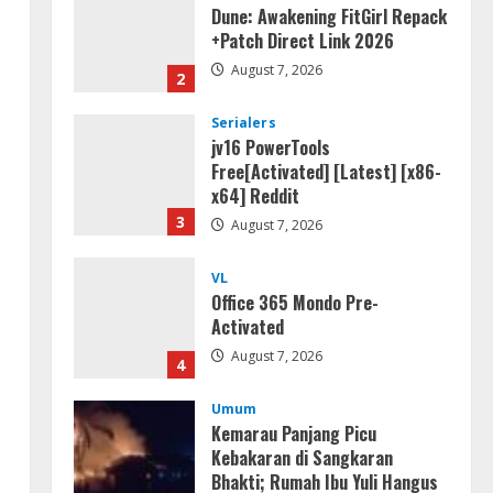
Dune: Awakening FitGirl Repack
+Patch Direct Link 2026
August 7, 2026
2
Serialers
jv16 PowerTools
Free[Activated] [Latest] [x86-
x64] Reddit
3
August 7, 2026
VL
Office 365 Mondo Pre-
Activated
August 7, 2026
4
Umum
Kemarau Panjang Picu
Kebakaran di Sangkaran
Bhakti; Rumah Ibu Yuli Hangus