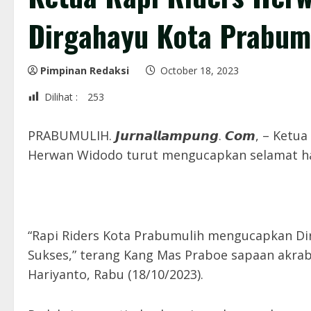
Dirgahayu Kota Prabum
Pimpinan Redaksi
October 18, 2023
Dilihat :
253
PRABUMULIH. 𝙅𝙪𝙧𝙣𝙖𝙡𝙡𝙖𝙢𝙥𝙪𝙣𝙜. 𝘾𝙤𝙢, – 
Herwan Widodo turut mengucapkan selamat har
“Rapi Riders Kota Prabumulih mengucapkan Di
Sukses,” terang Kang Mas Praboe sapaan akra
Hariyanto, Rabu (18/10/2023).