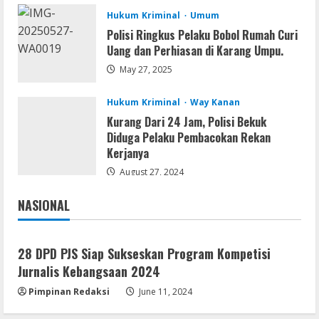
2
Hukum Kriminal
Umum
Umum
Polisi Ringkus Pelaku Bobol Rumah Curi
Kemarau Panjang Picu Kebakaran di
Uang dan Perhiasan di Karang Umpu.
Sangkaran Bhakti; Rumah Ibu Yuli
May 27, 2025
Hangus Dilalap Api
3
August 7, 2026
Hukum Kriminal
Way Kanan
Kurang Dari 24 Jam, Polisi Bekuk
Serialers
Diduga Pelaku Pembacokan Rekan
Adobe Acrobat Pro 2021 Portable only
Kerjanya
[100% Worked] [Windows] 2025
August 27, 2024
August 7, 2026
4
NASIONAL
Jakarta
Nasional
VL
Office 2021 Home & Student 64 bit ISO
28 DPD PJS Siap Sukseskan Program Kompetisi
Image .tоr𝚛еnt
Jurnalis Kebangsaan 2024
August 7, 2026
5
Pimpinan Redaksi
June 11, 2024