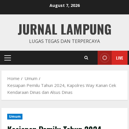
Skip
August 7, 2026
to
content
JURNAL LAMPUNG
LUGAS TEGAS DAN TERPERCAYA
LIVE
Primary
Menu
Home
Umum
Kesiapan Pemilu Tahun 2024, Kapolres Way Kanan Cek
Kendaraan Dinas dan Alsus Dinas
Umum