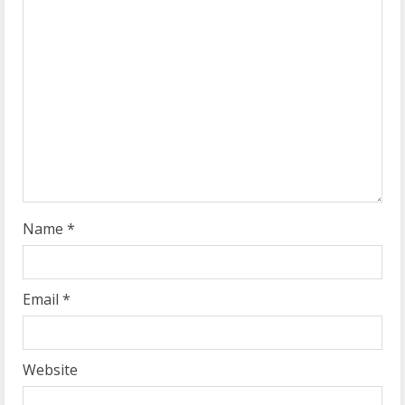
e
a
d
i
n
g
Name
*
Email
*
Website