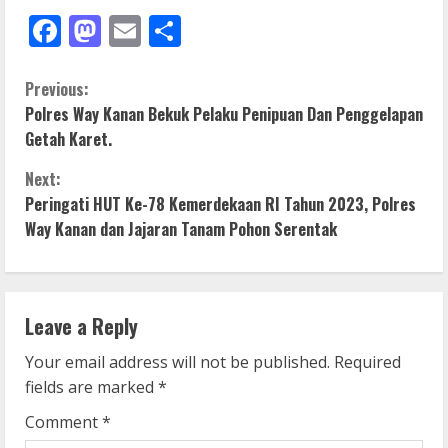
Facebook
Mastodon
Email
Share
C
Previous:
Polres Way Kanan Bekuk Pelaku Penipuan Dan Penggelapan
o
Getah Karet.
n
Next:
Peringati HUT Ke-78 Kemerdekaan RI Tahun 2023, Polres
t
Way Kanan dan Jajaran Tanam Pohon Serentak
i
n
Leave a Reply
u
Your email address will not be published.
Required
e
fields are marked
*
R
Comment
*