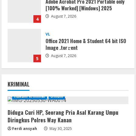
Adobe Acrobat Pro 2021 Portable only
[100% Worked] [Windows] 2025
August 7, 2026
4
VL
Office 2021 Home & Student 64 bit ISO
Image .tоr𝚛еnt
August 7, 2026
5
Serialers
jv16 PowerTools Free[Activated]
KRIMINAL
[Latest] [x86-x64] Reddit
August 7, 2026
Hukum Kriminal
Umum
1
Diduga Curi HP, Seorang Pria Asal Karang Umpu
VL
Diringkus Polres Way Kanan
Office 365 Mondo Pre-Activated
Ferdi ansyah
May 30, 2025
August 7, 2026