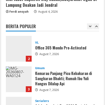
Lampung Doakan Jadi Jendral
Serialers
Ferdi ansyah
August 4, 2026
jv16 PowerTools Free[Activated]
[Latest] [x86-x64] Reddit
BERITA POPULER
August 7, 2026
1
VL
Office 365 Mondo Pre-Activated
August 7, 2026
2
Umum
Kemarau Panjang Picu Kebakaran di
Sangkaran Bhakti; Rumah Ibu Yuli
Hangus Dilalap Api
3
August 7, 2026
Serialers