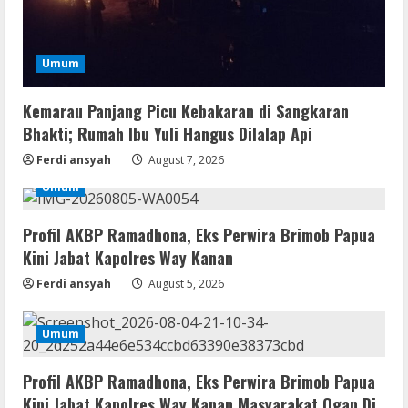
Office 365 Mondo Pre-Activated
August 7, 2026
2
Umum
Umum
Kemarau Panjang Picu Kebakaran di
Kemarau Panjang Picu Kebakaran di Sangkaran
Sangkaran Bhakti; Rumah Ibu Yuli
Bhakti; Rumah Ibu Yuli Hangus Dilalap Api
Hangus Dilalap Api
Ferdi ansyah
August 7, 2026
3
August 7, 2026
Umum
Serialers
Adobe Acrobat Pro 2021 Portable only
Profil AKBP Ramadhona, Eks Perwira Brimob Papua
[100% Worked] [Windows] 2025
Kini Jabat Kapolres Way Kanan
August 7, 2026
4
Ferdi ansyah
August 5, 2026
VL
Umum
Office 2021 Home & Student 64 bit ISO
Image .tоr𝚛еnt
Profil AKBP Ramadhona, Eks Perwira Brimob Papua
August 7, 2026
5
Kini Jabat Kapolres Way Kanan,Masyarakat Ogan Di