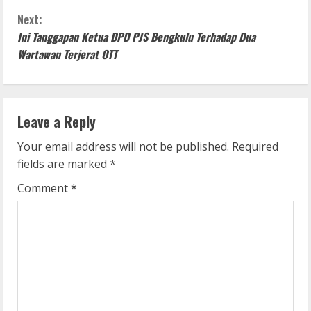
n
Next:
Ini Tanggapan Ketua DPD PJS Bengkulu Terhadap Dua
t
Wartawan Terjerat OTT
i
n
Leave a Reply
u
Your email address will not be published.
Required
e
fields are marked
*
R
Comment
*
e
a
d