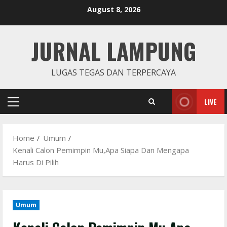
Skip
August 8, 2026
to
content
JURNAL LAMPUNG
LUGAS TEGAS DAN TERPERCAYA
LIVE
Primary
Menu
Home
Umum
Kenali Calon Pemimpin Mu,Apa Siapa Dan Mengapa
Harus Di Pilih
Umum