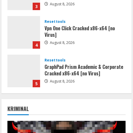
August 8, 2026
3
Resettools
Vpn One Click Cracked x86-x64 [no
Virus]
August 8, 2026
4
Resettools
GraphPad Prism Academic & Corporate
Cracked x86-x64 [no Virus]
August 8, 2026
5
Resettools
Nik Collection (by DxO) Portable [no
KRIMINAL
Virus] (x64) Reddit
August 8, 2026
1