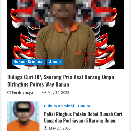
Img
Office 365 Professional Plus ISO File
Multilanguage
August 8, 2026
2
Movies
Vertex Force 2026 BRRip UHD DDP5.1
𝐘𝐢𝐟𝐲 𝐌𝐨𝐯𝐢𝐞𝐬 Magnet
Hukum Kriminal
Umum
August 8, 2026
3
Diduga Curi HP, Seorang Pria Asal Karang Umpu
Resettools
Diringkus Polres Way Kanan
Vpn One Click Cracked x86-x64 [no
Virus]
Ferdi ansyah
May 30, 2025
August 8, 2026
4
Hukum Kriminal
Umum
Polisi Ringkus Pelaku Bobol Rumah Curi
Resettools
Uang dan Perhiasan di Karang Umpu.
GraphPad Prism Academic & Corporate
May 27, 2025