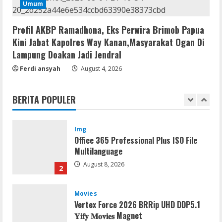
Resettools
Umum
GraphPad Prism Academic & Corporate
Cracked x86-x64 [no Virus]
Profil AKBP Ramadhona, Eks Perwira Brimob Papua
August 8, 2026
5
Kini Jabat Kapolres Way Kanan,Masyarakat Ogan Di
Lampung Doakan Jadi Jendral
Resettools
Ferdi ansyah
August 4, 2026
Nik Collection (by DxO) Portable [no
Virus] (x64) Reddit
BERITA POPULER
August 8, 2026
1
Img
Office 365 Professional Plus ISO File
Multilanguage
August 8, 2026
2
Movies
Vertex Force 2026 BRRip UHD DDP5.1
𝐘𝐢𝐟𝐲 𝐌𝐨𝐯𝐢𝐞𝐬 Magnet