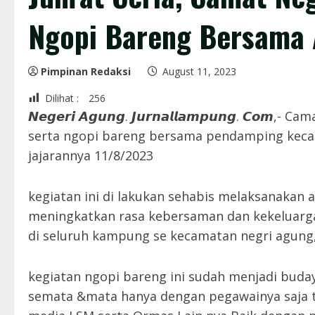
Ngopi Bareng Bersama 
Pimpinan Redaksi
August 11, 2023
Dilihat :
256
𝙉𝙚𝙜𝙚𝙧𝙞 𝘼𝙜𝙪𝙣𝙜. 𝙅𝙪𝙧𝙣𝙖𝙡𝙡𝙖𝙢𝙥𝙪𝙣𝙜. 𝘾
serta ngopi bareng bersama pendamping kec
jajarannya 11/8/2023
kegiatan ini di lakukan sehabis melaksanakan a
meningkatkan rasa kebersaman dan kekeluarga
di seluruh kampung se kecamatan negri agung,
kegiatan ngopi bareng ini sudah menjadi buday
semata &mata hanya dengan pegawainya saja t