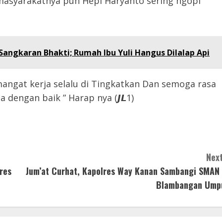
masyarakatnya pun Hepi Haryanto sering ngopi
angkaran Bhakti; Rumah Ibu Yuli Hangus Dilalap Api
angat kerja selalu di Tingkatkan Dan semoga rasa
dengan baik ” Harap nya (𝙅𝙇1)
Next
res
Jum’at Curhat, Kapolres Way Kanan Sambangi SMAN 
Blambangan Ump