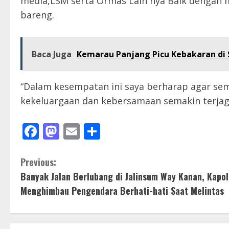
media,LSM serta Ormas Lain nya Baik dengan 
bareng.
Baca Juga
Kemarau Panjang Picu Kebakaran di S
“Dalam kesempatan ini saya berharap agar sem
kekeluargaan dan kebersamaan semakin terjaga 
Facebook
Mastodon
Email
Share
C
Previous:
Banyak Jalan Berlubang di Jalinsum Way Kanan, Kapol
o
Menghimbau Pengendara Berhati-hati Saat Melintas
n