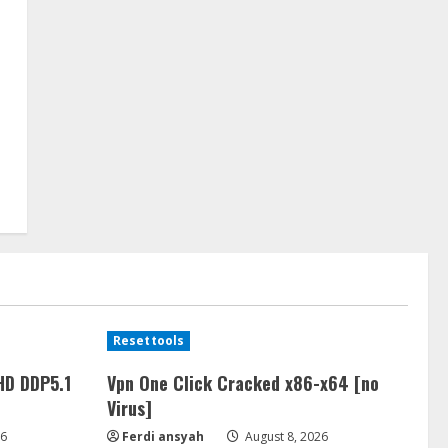
Resettools
HD DDP5.1
Vpn One Click Cracked x86-x64 [no
Virus]
26
Ferdi ansyah
August 8, 2026