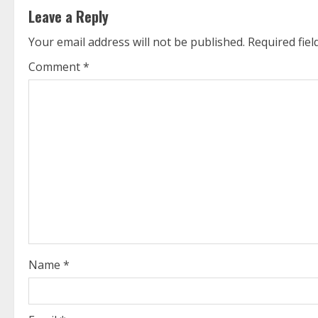
t
Leave a Reply
i
Your email address will not be published.
Required fie
n
Comment
*
u
e
R
e
a
d
i
Name
*
n