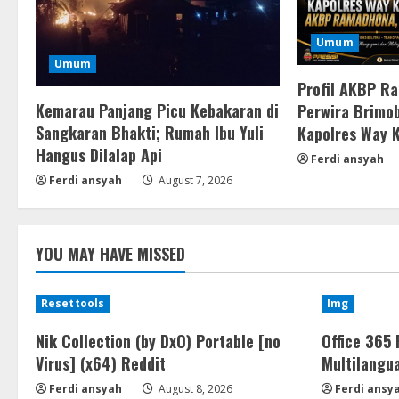
Umum
Umum
Profil AKBP R
Kemarau Panjang Picu Kebakaran di
Perwira Brimob
Sangkaran Bhakti; Rumah Ibu Yuli
Kapolres Way 
Hangus Dilalap Api
Ferdi ansyah
Ferdi ansyah
August 7, 2026
YOU MAY HAVE MISSED
Resettools
Img
Nik Collection (by DxO) Portable [no
Office 365 
Virus] (x64) Reddit
Multilangu
Ferdi ansyah
August 8, 2026
Ferdi ansy