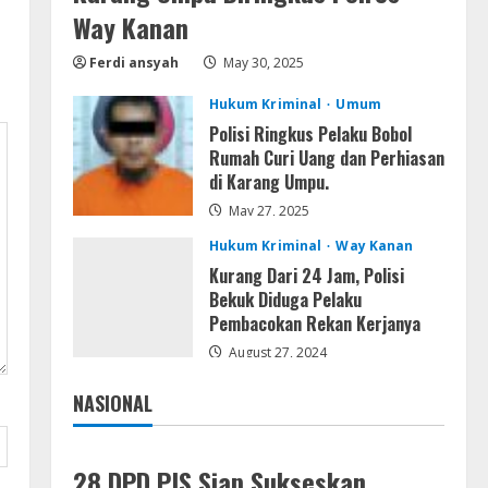
Resettools
Way Kanan
Vpn One Click Cracked x86-x64
[no Virus]
Ferdi ansyah
May 30, 2025
August 8, 2026
4
Hukum Kriminal
Umum
Polisi Ringkus Pelaku Bobol
Resettools
Rumah Curi Uang dan Perhiasan
GraphPad Prism Academic &
di Karang Umpu.
Corporate Cracked x86-x64 [no
Virus]
May 27, 2025
5
August 8, 2026
Hukum Kriminal
Way Kanan
Kurang Dari 24 Jam, Polisi
Bekuk Diduga Pelaku
Pembacokan Rekan Kerjanya
August 27, 2024
NASIONAL
Jakarta
Nasional
28 DPD PJS Siap Sukseskan