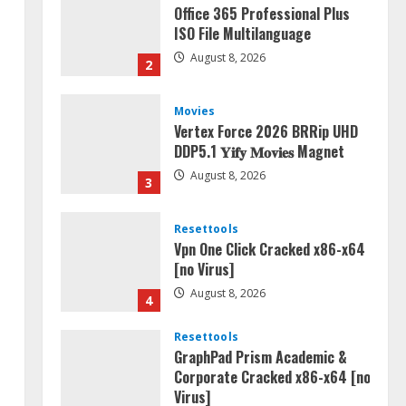
Office 365 Professional Plus
ISO File Multilanguage
August 8, 2026
2
Movies
Vertex Force 2026 BRRip UHD
DDP5.1 𝐘𝐢𝐟𝐲 𝐌𝐨𝐯𝐢𝐞𝐬 Magnet
August 8, 2026
3
Resettools
Vpn One Click Cracked x86-x64
[no Virus]
August 8, 2026
4
Resettools
GraphPad Prism Academic &
Corporate Cracked x86-x64 [no
Virus]