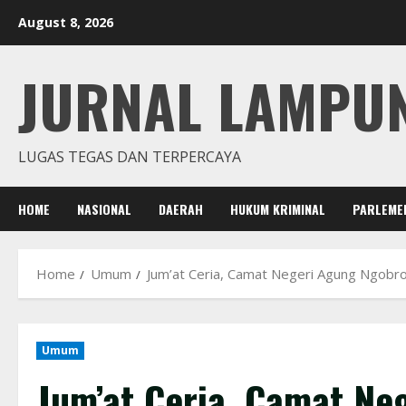
Skip
August 8, 2026
to
content
JURNAL LAMPU
LUGAS TEGAS DAN TERPERCAYA
HOME
NASIONAL
DAERAH
HUKUM KRIMINAL
PARLEME
Home
Umum
Jum’at Ceria, Camat Negeri Agung Ngobr
Umum
Jum’at Ceria, Camat Ne