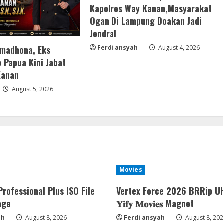
Kapolres Way Kanan,Masyarakat
Ogan Di Lampung Doakan Jadi
Jendral
amadhona, Eks
Ferdi ansyah
August 4, 2026
 Papua Kini Jabat
Kanan
August 5, 2026
Movies
Professional Plus ISO File
Vertex Force 2026 BRRip U
age
𝐘𝐢𝐟𝐲 𝐌𝐨𝐯𝐢𝐞𝐬 Magnet
ah
August 8, 2026
Ferdi ansyah
August 8, 20