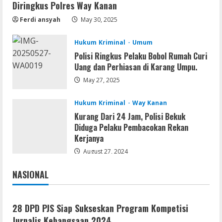
Diringkus Polres Way Kanan
Pemuda Asal Umpu Semenguk
Diamankan Polres Way Kanan
Ferdi ansyah
May 30, 2025
2
August 10, 2026
Hukum Kriminal
Umum
Umum
Polisi Ringkus Pelaku Bobol Rumah Curi
Dugaan Tambang dan Stockpile Ilegal di
Uang dan Perhiasan di Karang Umpu.
Desa Lengot OKU Timur; BPAN Way
May 27, 2025
Kanan Desak APH Tindak Tegas Sesuai
UU Minerba
3
Hukum Kriminal
Way Kanan
August 10, 2026
Kurang Dari 24 Jam, Polisi Bekuk
Img
Diduga Pelaku Pembacokan Rekan
Office 2019 Pro Plus AIO Massgrave No
Kerjanya
Internet Required P2P release
August 27, 2024
August 9, 2026
4
NASIONAL
Jakarta
Nasional
Resettools
Microsoft Office Portable + Activator
Stable [x86x64]
28 DPD PJS Siap Sukseskan Program Kompetisi
Jurnalis Kebangsaan 2024
August 9, 2026