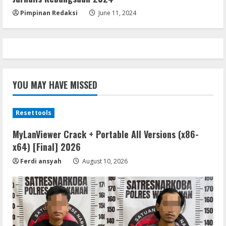
5
Pimpinan Redaksi
June 11, 2024
YOU MAY HAVE MISSED
Resettools
MyLanViewer Crack + Portable All Versions (x86-
x64) [Final] 2026
Ferdi ansyah
August 10, 2026