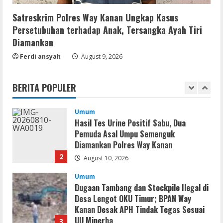
Stable [x86x64]
Satreskrim Polres Way Kanan Ungkap Kasus
August 9, 2026
5
Persetubuhan terhadap Anak, Tersangka Ayah Tiri
Diamankan
Resettools
Ferdi ansyah
August 9, 2026
MyLanViewer Crack + Portable All
Versions (x86-x64) [Final] 2026
August 10, 2026
BERITA POPULER
1
Umum
Hasil Tes Urine Positif Sabu, Dua
Pemuda Asal Umpu Semenguk
Diamankan Polres Way Kanan
2
August 10, 2026
Umum
Dugaan Tambang dan Stockpile Ilegal di
Desa Lengot OKU Timur; BPAN Way
Kanan Desak APH Tindak Tegas Sesuai
UU Minerba
3