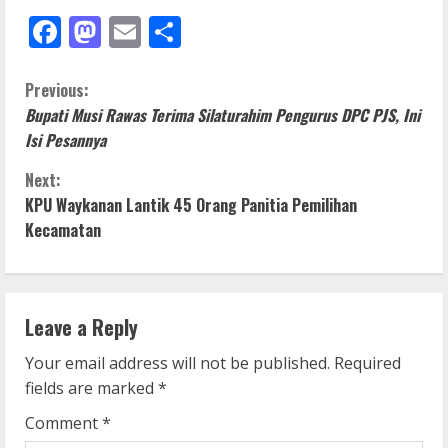
Facebook
Mastodon
Email
Share
C
Previous:
Bupati Musi Rawas Terima Silaturahim Pengurus DPC PJS, Ini
o
Isi Pesannya
n
Next:
KPU Waykanan Lantik 45 Orang Panitia Pemilihan
t
Kecamatan
i
n
Leave a Reply
u
Your email address will not be published.
Required
e
fields are marked
*
R
Comment
*