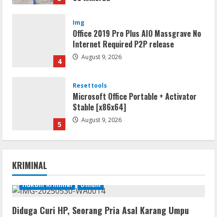
August 10, 2026
Img
Office 2019 Pro Plus AIO Massgrave No
Internet Required P2P release
August 9, 2026
4
Resettools
Microsoft Office Portable + Activator
Stable [x86x64]
August 9, 2026
5
Resettools
MyLanViewer Crack + Portable All
KRIMINAL
Versions (x86-x64) [Final] 2026
August 10, 2026
1
Hukum Kriminal
Umum
Umum
Diduga Curi HP, Seorang Pria Asal Karang Umpu
Hasil Tes Urine Positif Sabu, Dua