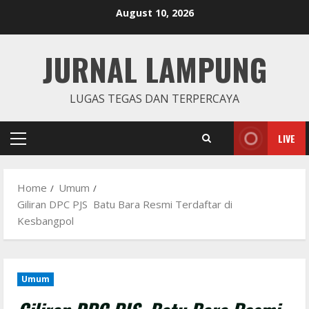
Skip
August 10, 2026
to
content
JURNAL LAMPUNG
LUGAS TEGAS DAN TERPERCAYA
LIVE
Primary
Menu
Home
Umum
Giliran DPC PJS Batu Bara Resmi Terdaftar di
Kesbangpol
Umum