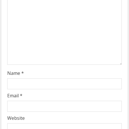
e
a
d
i
n
g
Name
*
Email
*
Website