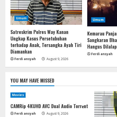
Umum
Umum
Satreskrim Polres Way Kanan
Kemarau Panja
Ungkap Kasus Persetubuhan
Sangkaran Bhak
terhadap Anak, Tersangka Ayah Tiri
Hangus Dilalap
Diamankan
Ferdi ansyah
Ferdi ansyah
August 9, 2026
YOU MAY HAVE MISSED
Movies
CAMRip 4KUHD AVC Dual Audio Torr𝐞nt
Ferdi ansyah
August 9, 2026