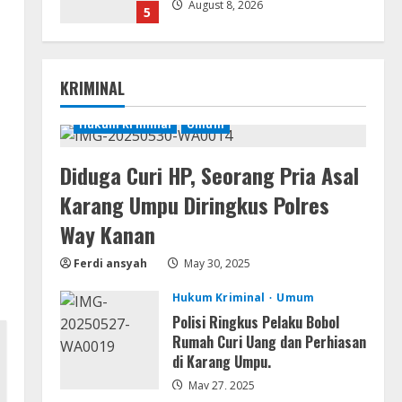
August 8, 2026
5
Movies
CAMRip 4KUHD AVC Dual Audio
KRIMINAL
Torr𝐞nt
August 9, 2026
Hukum Kriminal
Umum
1
Umum
Diduga Curi HP, Seorang Pria Asal
Satreskrim Polres Way Kanan
Karang Umpu Diringkus Polres
Ungkap Kasus Persetubuhan
terhadap Anak, Tersangka Ayah
Way Kanan
Tiri Diamankan
2
Ferdi ansyah
May 30, 2025
August 9, 2026
Coop
Hukum Kriminal
Umum
Uncharted: Legacy of Thieves
Collection Compressed Repack
Polisi Ringkus Pelaku Bobol
2026
Rumah Curi Uang dan Perhiasan
di Karang Umpu.
3
August 9, 2026
May 27, 2025