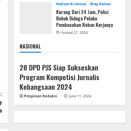
Resettools
Hukum Kriminal
Way Kanan
Display Changer X Portable +
Kurang Dari 24 Jam, Polisi
Crack [Final] (x64) Final FileCR
Bekuk Diduga Pelaku
August 9, 2026
Pembacokan Rekan Kerjanya
4
August 27, 2024
Img
NASIONAL
Office 2019 LTSC Professional
Jakarta
Nasional
Plus Debloated Tоrrеnt
August 8, 2026
5
28 DPD PJS Siap Sukseskan
Program Kompetisi Jurnalis
Kebangsaan 2024
:
Pimpinan Redaksi
June 11, 2024
y
a