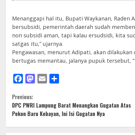
Menanggapi hal itu, Bupati Waykanan, Raden
bersubsidi, pemerintah daerah sudah membent
non subsidi aman, tapi kalau ersudsidi, kita s
satgas itu,” ujarnya.
Pengawasan, menurut Adipati, akan dilakukan 
bertugas memantau, jalanya pupuk tersebut, “ ka
Facebook
Mastodon
Email
Share
C
Previous:
DPC PWRI Lampung Barat Menangkan Gugatan Atas
o
Pekon Baru Kebayan, Ini Isi Gugatan Nya
n