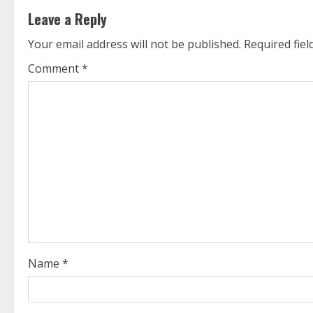
t
Leave a Reply
i
Your email address will not be published.
Required fie
n
Comment
*
u
e
R
e
a
d
i
Name
*
n