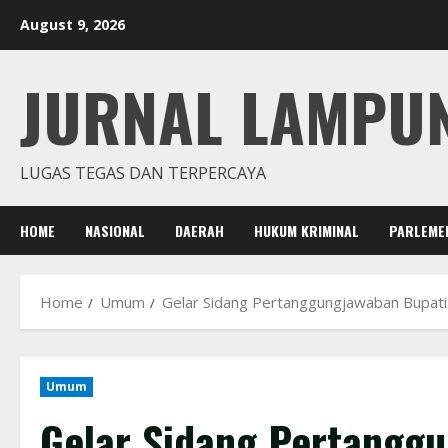
Skip
August 9, 2026
to
content
JURNAL LAMPU
LUGAS TEGAS DAN TERPERCAYA
HOME
NASIONAL
DAERAH
HUKUM KRIMINAL
PARLEME
Home
Umum
Gelar Sidang Pertanggungjawaban Bupat
Umum
Gelar Sidang Pertangg