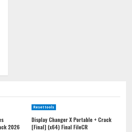
Resettools
es
Display Changer X Portable + Crack
ack 2026
[Final] (x64) Final FileCR