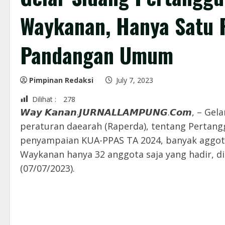
Waykanan, Hanya Satu 
Pandangan Umum
Pimpinan Redaksi
July 7, 2023
Dilihat :
278
𝙒𝙖𝙮 𝙆𝙖𝙣𝙖𝙣.𝙅𝙐𝙍𝙉𝘼𝙇𝙇𝘼𝙈𝙋𝙐𝙉𝙂.𝘾𝙤𝙢
peraturan daearah (Raperda), tentang Perta
penyampaian KUA-PPAS TA 2024, banyak aggot
Waykanan hanya 32 anggota saja yang hadir, d
(07/07/2023).