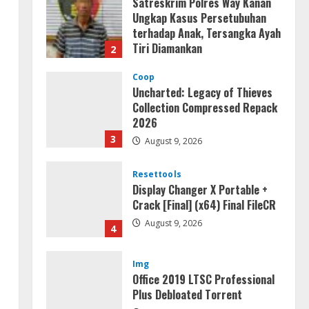
Satreskrim Polres Way Kanan
Ungkap Kasus Persetubuhan
terhadap Anak, Tersangka Ayah
Tiri Diamankan
2
August 9, 2026
Coop
Uncharted: Legacy of Thieves
Collection Compressed Repack
2026
3
August 9, 2026
Resettools
Display Changer X Portable +
Crack [Final] (x64) Final FileCR
August 9, 2026
4
Img
Office 2019 LTSC Professional
Plus Debloated Tоrrеnt