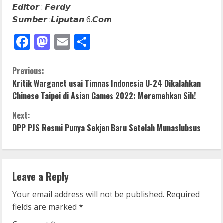
𝙀𝙙𝙞𝙩𝙤𝙧 : 𝙁𝙚𝙧𝙙𝙮
𝙎𝙪𝙢𝙗𝙚𝙧 :𝙇𝙞𝙥𝙪𝙩𝙖𝙣 6.𝘾𝙤𝙢
Facebook
Mastodon
Email
Share
C
Previous:
Kritik Warganet usai Timnas Indonesia U-24 Dikalahkan
o
Chinese Taipei di Asian Games 2022: Meremehkan Sih!
n
Next:
DPP PJS Resmi Punya Sekjen Baru Setelah Munaslubsus
t
i
n
Leave a Reply
u
Your email address will not be published.
Required
fields are marked
*
e