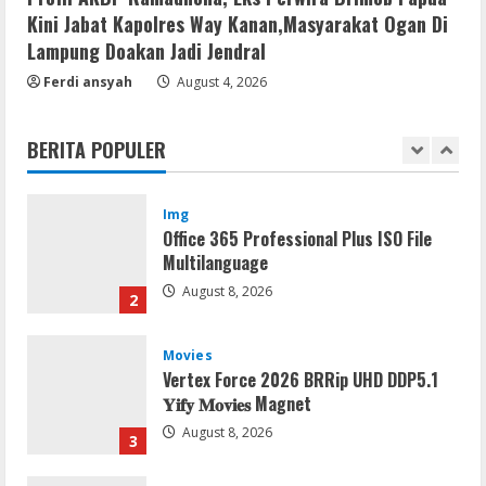
August 8, 2026
5
Kini Jabat Kapolres Way Kanan,Masyarakat Ogan Di
Lampung Doakan Jadi Jendral
Resettools
Ferdi ansyah
August 4, 2026
Nik Collection (by DxO) Portable [no
Virus] (x64) Reddit
BERITA POPULER
August 8, 2026
1
Img
Office 365 Professional Plus ISO File
Multilanguage
August 8, 2026
2
Movies
Vertex Force 2026 BRRip UHD DDP5.1
𝐘𝐢𝐟𝐲 𝐌𝐨𝐯𝐢𝐞𝐬 Magnet
August 8, 2026
3