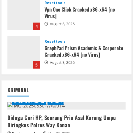
Resettools
Vpn One Click Cracked x86-x64 [no
Virus]
August 8, 2026
4
Resettools
GraphPad Prism Academic & Corporate
Cracked x86-x64 [no Virus]
August 8, 2026
5
Resettools
Nik Collection (by DxO) Portable [no
KRIMINAL
Virus] (x64) Reddit
August 8, 2026
Hukum Kriminal
Umum
1
Diduga Curi HP, Seorang Pria Asal Karang Umpu
Img
Diringkus Polres Way Kanan
Office 365 Professional Plus ISO File
Multilanguage