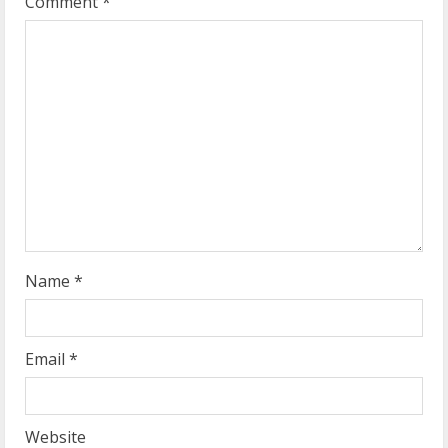
Comment
*
R
e
a
d
i
n
g
Name
*
Email
*
Website