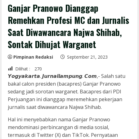
Ganjar Pranowo Dianggap
Remehkan Profesi MC dan Jurnalis
Saat Diwawancara Najwa Shihab,
Sontak Dihujat Warganet
Pimpinan Redaksi
September 21, 2023
Dilihat :
270
𝙔𝙤𝙜𝙮𝙖𝙠𝙖𝙧𝙩𝙖. 𝙅𝙪𝙧𝙣𝙖𝙡𝙡𝙖𝙢𝙥𝙪𝙣𝙜. 𝘾𝙤𝙢,- Salah satu
bakal calon presiden (bacapres) Ganjar Pranowo
sedang jadi sorotan warganet. Bacapres dari PDI
Perjuangan ini dianggap meremehkan pekerjaan
jurnalis saat diwawancara Najwa Shihab.
Hal ini menyebabkan nama Ganjar Pranowo
mendominasi perbincangan di media sosial,
termasuk di Twitter (X) dan TikTok. Pernyataan