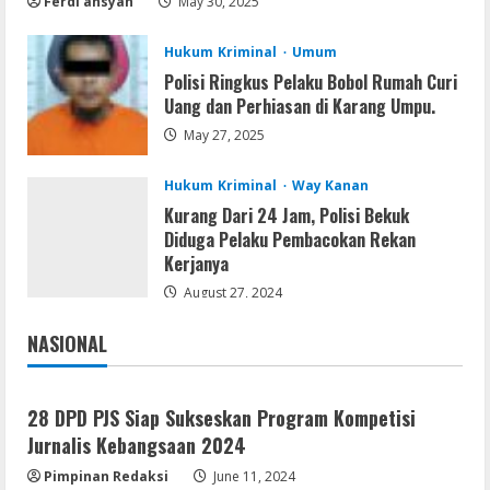
Ferdi ansyah
May 30, 2025
August 8, 2026
2
Hukum Kriminal
Umum
Polisi Ringkus Pelaku Bobol Rumah Curi
Movies
Uang dan Perhiasan di Karang Umpu.
Vertex Force 2026 BRRip UHD DDP5.1
𝐘𝐢𝐟𝐲 𝐌𝐨𝐯𝐢𝐞𝐬 Magnet
May 27, 2025
August 8, 2026
3
Hukum Kriminal
Way Kanan
Kurang Dari 24 Jam, Polisi Bekuk
Resettools
Diduga Pelaku Pembacokan Rekan
Vpn One Click Cracked x86-x64 [no
Kerjanya
Virus]
August 27, 2024
August 8, 2026
4
NASIONAL
Jakarta
Nasional
Resettools
GraphPad Prism Academic & Corporate
28 DPD PJS Siap Sukseskan Program Kompetisi
Cracked x86-x64 [no Virus]
Jurnalis Kebangsaan 2024
August 8, 2026
5
Pimpinan Redaksi
June 11, 2024