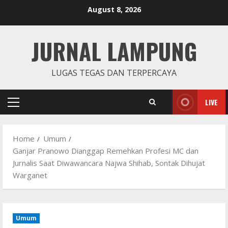
Skip
August 8, 2026
to
content
JURNAL LAMPUNG
LUGAS TEGAS DAN TERPERCAYA
LIVE
Primary
Menu
Home
Umum
Ganjar Pranowo Dianggap Remehkan Profesi MC dan
Jurnalis Saat Diwawancara Najwa Shihab, Sontak Dihujat
Warganet
Umum