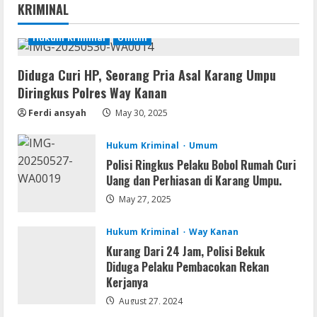
Ableton Live Crack + Portable Windows
KRIMINAL
10 (x32x64)
August 6, 2026
Hukum Kriminal
Umum
2
Lan
Diduga Curi HP, Seorang Pria Asal Karang Umpu
Assassin’s Creed Shadows Digital
Diringkus Polres Way Kanan
Deluxe Edition Cracked Rune Release
Ferdi ansyah
May 30, 2025
for Desktop
3
August 6, 2026
Hukum Kriminal
Umum
Umum
Polisi Ringkus Pelaku Bobol Rumah Curi
Profil AKBP Ramadhona, Eks Perwira
Uang dan Perhiasan di Karang Umpu.
Brimob Papua Kini Jabat Kapolres Way
May 27, 2025
Kanan
4
August 5, 2026
Hukum Kriminal
Way Kanan
Kurang Dari 24 Jam, Polisi Bekuk
Umum
Diduga Pelaku Pembacokan Rekan
Profil AKBP Ramadhona, Eks Perwira
Kerjanya
Brimob Papua Kini Jabat Kapolres Way
Kanan,Masyarakat Ogan Di Lampung
August 27, 2024
Doakan Jadi Jendral