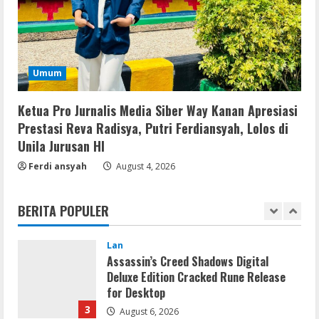
Kanan,Masyarakat Ogan Di Lampung
Doakan Jadi Jendral
5
August 4, 2026
Serialers
Umum
MATLAB Crack + Portable Clean
Premium
Ketua Pro Jurnalis Media Siber Way Kanan Apresiasi
August 6, 2026
1
Prestasi Reva Radisya, Putri Ferdiansyah, Lolos di
Unila Jurusan HI
Serialers
Ferdi ansyah
August 4, 2026
Ableton Live Crack + Portable Windows
10 (x32x64)
BERITA POPULER
August 6, 2026
2
Lan
Assassin’s Creed Shadows Digital
Deluxe Edition Cracked Rune Release
for Desktop
3
August 6, 2026