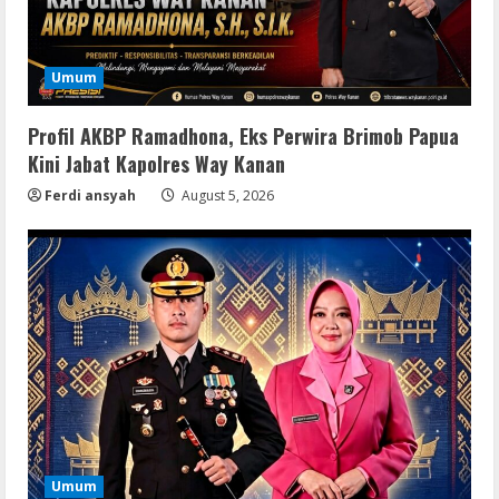
Umum
Profil AKBP Ramadhona, Eks Perwira Brimob Papua
Kini Jabat Kapolres Way Kanan
Ferdi ansyah
August 5, 2026
Umum