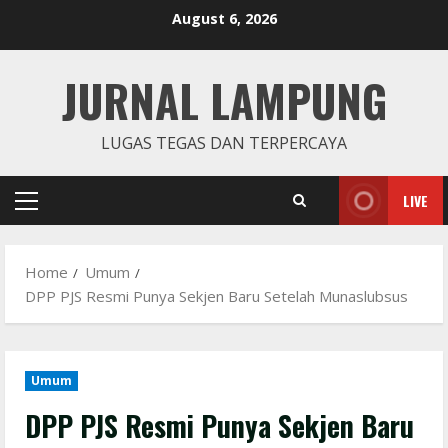
Skip
August 6, 2026
to
content
JURNAL LAMPUNG
LUGAS TEGAS DAN TERPERCAYA
LIVE
Primary
Menu
Home
Umum
DPP PJS Resmi Punya Sekjen Baru Setelah Munaslubsus
Umum
DPP PJS Resmi Punya Sekjen Baru