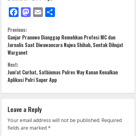
Facebook
Mastodon
Email
Share
C
Previous:
Ganjar Pranowo Dianggap Remehkan Profesi MC dan
o
Jurnalis Saat Diwawancara Najwa Shihab, Sontak Dihujat
Warganet
n
Next:
t
Jum’at Curhat, Satbinmas Polres Way Kanan Kenalkan
i
Aplikasi Polri Super App
n
u
Leave a Reply
e
Your email address will not be published.
Required
fields are marked
*
R