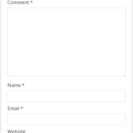
Comment
*
e
a
d
i
n
g
Name
*
Email
*
Website