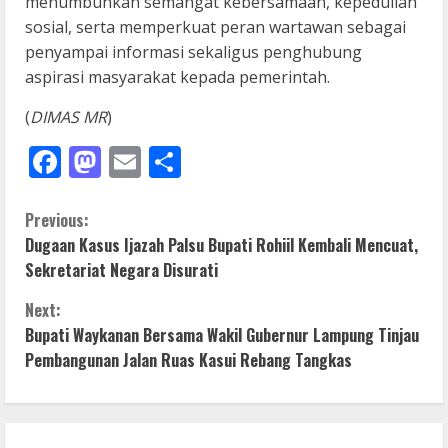
menumbuhkan semangat kebersamaan, kepedulian
sosial, serta memperkuat peran wartawan sebagai
penyampai informasi sekaligus penghubung
aspirasi masyarakat kepada pemerintah.
(
DIMAS MR
)
Facebook
Mastodon
Email
Share
C
Previous:
Dugaan Kasus Ijazah Palsu Bupati Rohiil Kembali Mencuat,
o
Sekretariat Negara Disurati
n
Next:
Bupati Waykanan Bersama Wakil Gubernur Lampung Tinjau
t
Pembangunan Jalan Ruas Kasui Rebang Tangkas
i
n