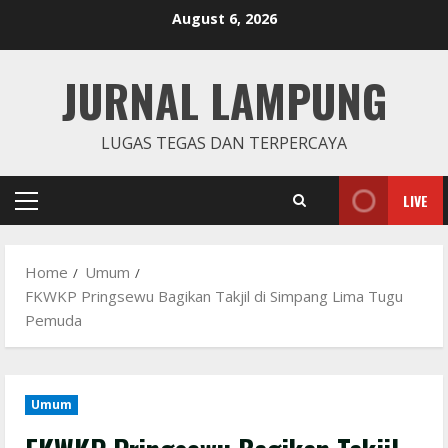
Skip
August 6, 2026
to
content
JURNAL LAMPUNG
LUGAS TEGAS DAN TERPERCAYA
LIVE
Primary
Menu
Home
Umum
FKWKP Pringsewu Bagikan Takjil di Simpang Lima Tugu
Pemuda
Umum