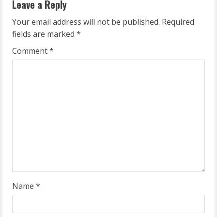
Leave a Reply
u
Your email address will not be published.
Required
e
fields are marked
*
R
Comment
*
e
a
d
i
n
g
Name
*