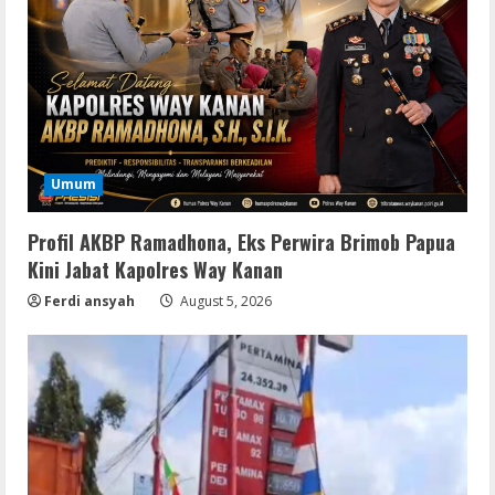
Umum
Profil AKBP Ramadhona, Eks Perwira Brimob Papua
Kini Jabat Kapolres Way Kanan
Ferdi ansyah
August 5, 2026
VL
Office 2024 Mondo Lite Installer EXE
Account-Free Setup Frее Download