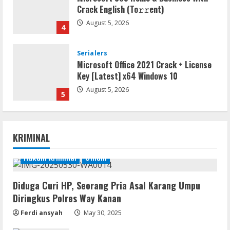
Crack English (To𝚛𝚛еnt)
August 5, 2026
4
Serialers
Microsoft Office 2021 Crack + License
Key [Latest] x64 Windows 10
August 5, 2026
5
Serialers
Lotto Pro Crack exe (x86-x64) Latest
KRIMINAL
MediaFire
August 6, 2026
Hukum Kriminal
Umum
1
VL
Diduga Curi HP, Seorang Pria Asal Karang Umpu
Office 2024 Mondo Lite Installer EXE
Diringkus Polres Way Kanan
Account-Free Setup Frее Download
Ferdi ansyah
May 30, 2025
To𝚛rent
2
August 5, 2026