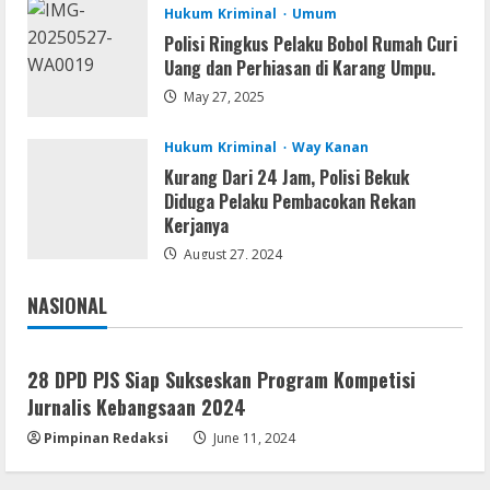
Hukum Kriminal
Umum
Polisi Ringkus Pelaku Bobol Rumah Curi
Remux
Uang dan Perhiasan di Karang Umpu.
OK! Madam: Bon Voyage 2026 Pre-
DVDRip Updated Audio Magnet
May 27, 2025
August 5, 2026
3
Hukum Kriminal
Way Kanan
Kurang Dari 24 Jam, Polisi Bekuk
VL
Diduga Pelaku Pembacokan Rekan
Microsoft 365 Home & Business With
Kerjanya
Crack English (To𝚛𝚛еnt)
August 27, 2024
August 5, 2026
4
NASIONAL
Jakarta
Nasional
Serialers
Microsoft Office 2021 Crack + License
28 DPD PJS Siap Sukseskan Program Kompetisi
Key [Latest] x64 Windows 10
Jurnalis Kebangsaan 2024
August 5, 2026
5
Pimpinan Redaksi
June 11, 2024