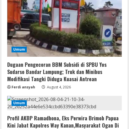
To𝚛rent
2
August 5, 2026
Remux
OK! Madam: Bon Voyage 2026 Pre-
DVDRip Updated Audio Magnet
August 5, 2026
3
Umum
Dugaan Pengecoran BBM Subsidi di SPBU Yos
VL
Microsoft 365 Home & Business With
Sudarso Bandar Lampung; Truk dan Minibus
Crack English (To𝚛𝚛еnt)
Modifikasi Tangki Diduga Kuasai Antrean
August 5, 2026
4
Ferdi ansyah
August 4, 2026
Serialers
Umum
Microsoft Office 2021 Crack + License
Key [Latest] x64 Windows 10
Profil AKBP Ramadhona, Eks Perwira Brimob Papua
August 5, 2026
5
Kini Jabat Kapolres Way Kanan,Masyarakat Ogan Di