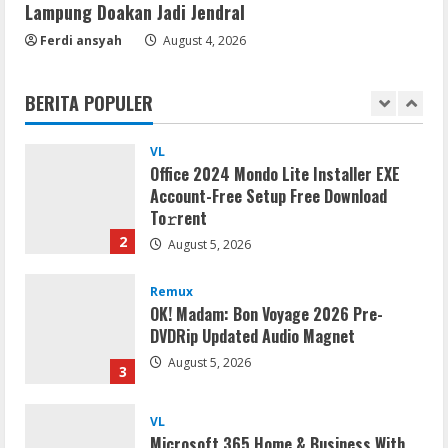
Lampung Doakan Jadi Jendral
Serialers
Ferdi ansyah
August 4, 2026
Lotto Pro Crack exe (x86-x64) Latest
MediaFire
BERITA POPULER
August 6, 2026
1
VL
Office 2024 Mondo Lite Installer EXE
Account-Free Setup Frее Download
To𝚛rent
2
August 5, 2026
Remux
OK! Madam: Bon Voyage 2026 Pre-
DVDRip Updated Audio Magnet
August 5, 2026
3
VL
Microsoft 365 Home & Business With