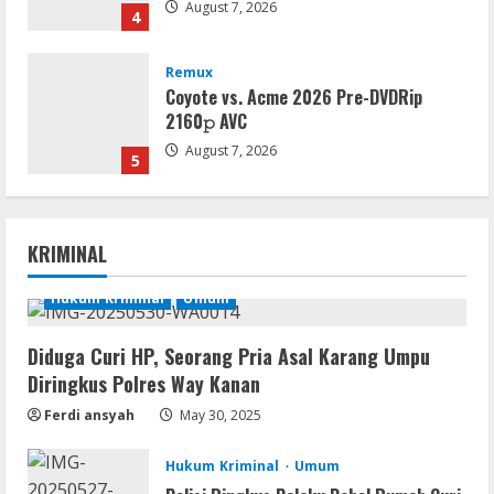
August 7, 2026
4
Remux
Coyote vs. Acme 2026 Pre-DVDRip
2160𝚙 AVC
August 7, 2026
5
Serialers
Adobe Acrobat Pro 2021 Portable only
KRIMINAL
[100% Worked] [Windows] 2025
August 7, 2026
Hukum Kriminal
Umum
1
Diduga Curi HP, Seorang Pria Asal Karang Umpu
VL
Diringkus Polres Way Kanan
Office 2021 Home & Student 64 bit ISO
Image .tоr𝚛еnt
Ferdi ansyah
May 30, 2025
August 7, 2026
2
Hukum Kriminal
Umum