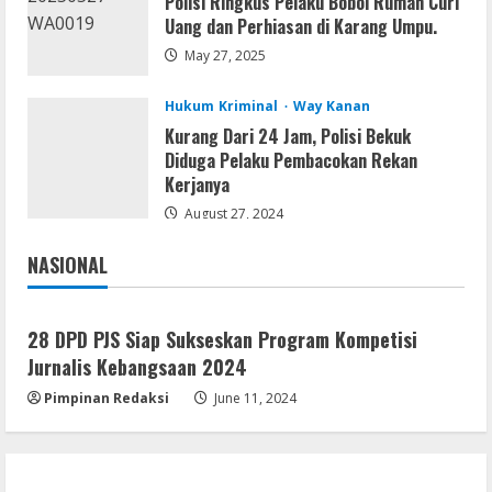
Polisi Ringkus Pelaku Bobol Rumah Curi
VL
Uang dan Perhiasan di Karang Umpu.
Microsoft Office Auto-Activated
.tо𝚛𝚛еnt
May 27, 2025
August 7, 2026
3
Hukum Kriminal
Way Kanan
Kurang Dari 24 Jam, Polisi Bekuk
Serialers
Diduga Pelaku Pembacokan Rekan
FL Studio Portable + License Key
Kerjanya
[Patch] (x86x64) Stable Unlimited
August 27, 2024
August 7, 2026
4
NASIONAL
Jakarta
Nasional
Remux
Coyote vs. Acme 2026 Pre-DVDRip
28 DPD PJS Siap Sukseskan Program Kompetisi
2160𝚙 AVC
Jurnalis Kebangsaan 2024
August 7, 2026
5
Pimpinan Redaksi
June 11, 2024