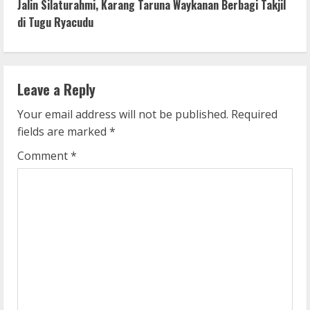
Jalin Silaturahmi, Karang Taruna Waykanan Berbagi Takjil
t
di Tugu Ryacudu
i
n
Leave a Reply
u
Your email address will not be published.
Required
e
fields are marked
*
R
Comment
*
e
a
d
i
n