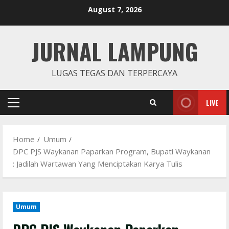
Skip
August 7, 2026
to
content
JURNAL LAMPUNG
LUGAS TEGAS DAN TERPERCAYA
LIVE
Primary
Menu
Home
Umum
DPC PJS Waykanan Paparkan Program, Bupati Waykanan
: Jadilah Wartawan Yang Menciptakan Karya Tulis
Umum