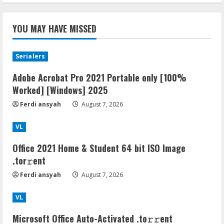
YOU MAY HAVE MISSED
Serialers
Adobe Acrobat Pro 2021 Portable only [100%
Worked] [Windows] 2025
Ferdi ansyah
August 7, 2026
VL
Office 2021 Home & Student 64 bit ISO Image
.tоr𝚛еnt
Ferdi ansyah
August 7, 2026
VL
Microsoft Office Auto-Activated .tо𝚛𝚛еnt