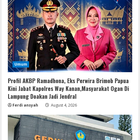
Umum
Profil AKBP Ramadhona, Eks Perwira Brimob Papua
Kini Jabat Kapolres Way Kanan,Masyarakat Ogan Di
Lampung Doakan Jadi Jendral
Ferdi ansyah
August 4, 2026
VL
Office 2021 Home & Student 64 bit ISO
Image .tоr𝚛еnt
August 7, 2026