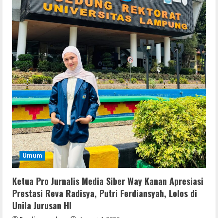
2
VL
Microsoft Office Auto-Activated
.tо𝚛𝚛еnt
August 7, 2026
3
Serialers
FL Studio Portable + License Key
[Patch] (x86x64) Stable Unlimited
August 7, 2026
4
Remux
Umum
Coyote vs. Acme 2026 Pre-DVDRip
2160𝚙 AVC
Ketua Pro Jurnalis Media Siber Way Kanan Apresiasi
August 7, 2026
5
Prestasi Reva Radisya, Putri Ferdiansyah, Lolos di
Unila Jurusan HI
Serialers