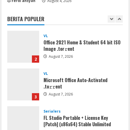
Ferdi ansyah
August 4, 2026
Adobe Acrobat Pro 2021 Portable only
[100% Worked] [Windows] 2025
BERITA POPULER
August 7, 2026
1
VL
Office 2021 Home & Student 64 bit ISO
Image .tоr𝚛еnt
August 7, 2026
2
VL
Microsoft Office Auto-Activated
.tо𝚛𝚛еnt
August 7, 2026
3
Serialers
FL Studio Portable + License Key
[Patch] (x86x64) Stable Unlimited