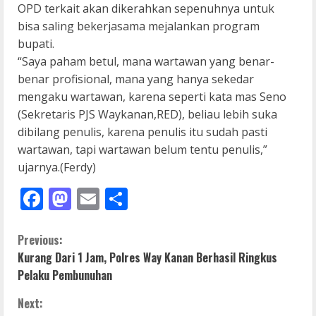
OPD terkait akan dikerahkan sepenuhnya untuk
bisa saling bekerjasama mejalankan program
bupati.
“Saya paham betul, mana wartawan yang benar-
benar profisional, mana yang hanya sekedar
mengaku wartawan, karena seperti kata mas Seno
(Sekretaris PJS Waykanan,RED), beliau lebih suka
dibilang penulis, karena penulis itu sudah pasti
wartawan, tapi wartawan belum tentu penulis,”
ujarnya.(Ferdy)
Facebook
Mastodon
Email
Share
C
Previous:
Kurang Dari 1 Jam, Polres Way Kanan Berhasil Ringkus
o
Pelaku Pembunuhan
n
Next: