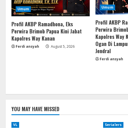
Umum
Umum
Profil AKBP R
Profil AKBP Ramadhona, Eks
Perwira Brimob
Perwira Brimob Papua Kini Jabat
Kapolres Way 
Kapolres Way Kanan
Ogan Di Lampu
Ferdi ansyah
August 5, 2026
Jendral
Ferdi ansyah
YOU MAY HAVE MISSED
VL
Serialers