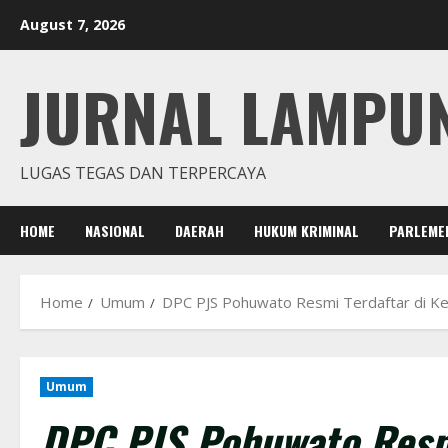
Skip
August 7, 2026
to
content
JURNAL LAMPU
LUGAS TEGAS DAN TERPERCAYA
HOME
NASIONAL
DAERAH
HUKUM KRIMINAL
PARLEME
Home
Umum
DPC PJS Pohuwato Resmi Terdaftar di K
Umum
DPC PJS Pohuwato Resmi