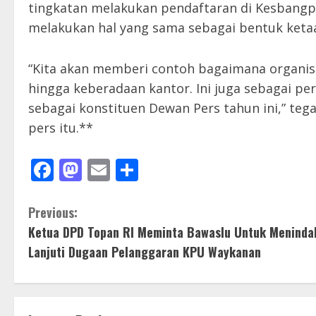
tingkatan melakukan pendaftaran di Kesbangp
melakukan hal yang sama sebagai bentuk keta
“Kita akan memberi contoh bagaimana organisa
hingga keberadaan kantor. Ini juga sebagai p
sebagai konstituen Dewan Pers tahun ini,” te
pers itu.**
Facebook
Mastodon
Email
Share
C
Previous:
Ketua DPD Topan RI Meminta Bawaslu Untuk Meninda
o
Lanjuti Dugaan Pelanggaran KPU Waykanan
n
t