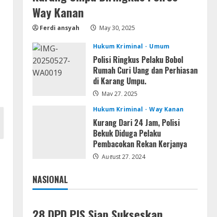
Serialers
Way Kanan
MATLAB R2024b Crack exe
[Full] x64 Bypass
Ferdi ansyah
May 30, 2025
August 7, 2026
4
Hukum Kriminal
Umum
Polisi Ringkus Pelaku Bobol
Serialers
Rumah Curi Uang dan Perhiasan
VMware Workstation Portable +
di Karang Umpu.
Activator Final
May 27, 2025
August 6, 2026
5
Hukum Kriminal
Way Kanan
Kurang Dari 24 Jam, Polisi
Bekuk Diduga Pelaku
Pembacokan Rekan Kerjanya
August 27, 2024
NASIONAL
Jakarta
Nasional
28 DPD PJS Siap Sukseskan