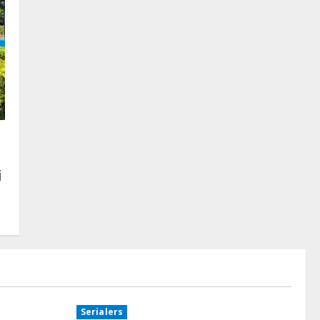
i
Serialers