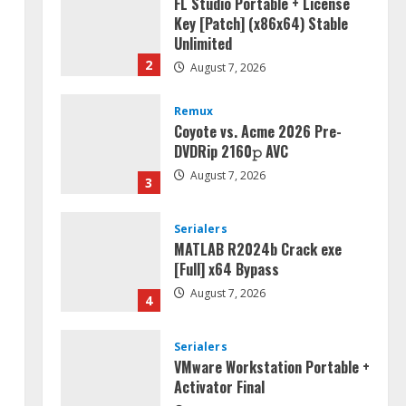
FL Studio Portable + License
Key [Patch] (x86x64) Stable
Unlimited
2
August 7, 2026
Remux
Coyote vs. Acme 2026 Pre-
DVDRip 2160𝚙 AVC
August 7, 2026
3
Serialers
MATLAB R2024b Crack exe
[Full] x64 Bypass
August 7, 2026
4
Serialers
VMware Workstation Portable +
Activator Final