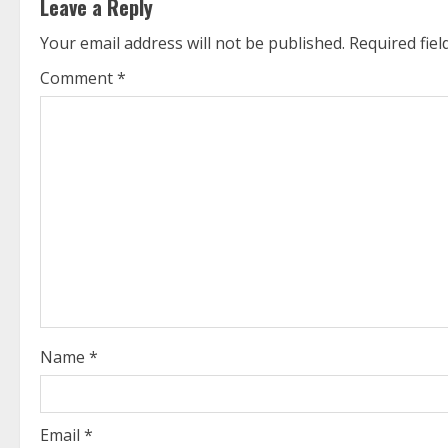
Leave a Reply
i
Your email address will not be published.
Required fie
n
Comment
*
u
e
R
e
a
d
i
Name
*
n
g
Email
*