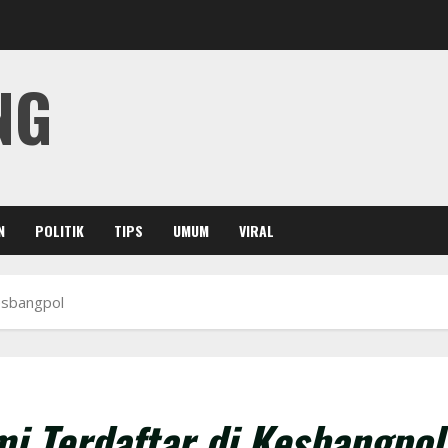
NG
N
POLITIK
TIPS
UMUM
VIRAL
esbangpol
 Terdaftar di Kesbangpol