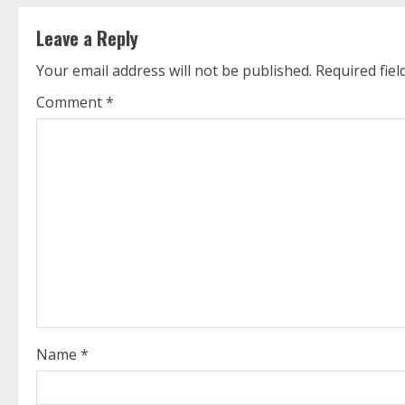
t
Leave a Reply
i
Your email address will not be published.
Required fie
n
Comment
*
u
e
R
e
a
d
i
Name
*
n