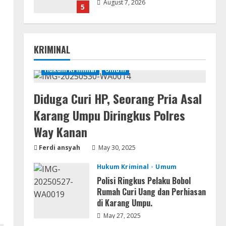
August 7, 2026
5
Serialers
jv16 PowerTools
KRIMINAL
Free[Activated] [Latest] [x86-
x64] Reddit
Hukum Kriminal
Umum
1
August 7, 2026
Diduga Curi HP, Seorang Pria Asal
VL
Office 365 Mondo Pre-
Karang Umpu Diringkus Polres
Activated
Way Kanan
August 7, 2026
2
Ferdi ansyah
May 30, 2025
p
Umum
Hukum Kriminal
Umum
Kemarau Panjang Picu
i
Kebakaran di Sangkaran
Polisi Ringkus Pelaku Bobol
Bhakti; Rumah Ibu Yuli Hangus
Rumah Curi Uang dan Perhiasan
Dilalap Api
di Karang Umpu.
3
August 7, 2026
May 27, 2025
Serialers