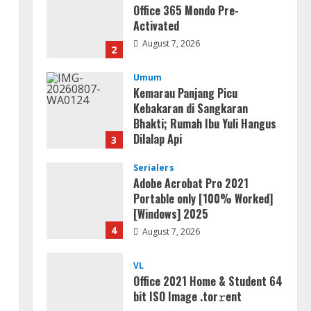
Office 365 Mondo Pre-
Activated
August 7, 2026
2
Umum
Kemarau Panjang Picu
Kebakaran di Sangkaran
Bhakti; Rumah Ibu Yuli Hangus
Dilalap Api
3
August 7, 2026
Serialers
Adobe Acrobat Pro 2021
Portable only [100% Worked]
[Windows] 2025
4
August 7, 2026
n
VL
Office 2021 Home & Student 64
bit ISO Image .tоr𝚛еnt