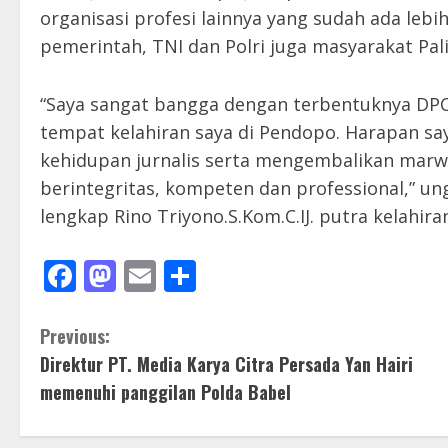
organisasi profesi lainnya yang sudah ada lebi
pemerintah, TNI dan Polri juga masyarakat Pali
“Saya sangat bangga dengan terbentuknya DPC 
tempat kelahiran saya di Pendopo. Harapan sa
kehidupan jurnalis serta mengembalikan marw
berintegritas, kompeten dan professional,” u
lengkap Rino Triyono.S.Kom.C.IJ. putra kelahira
Facebook
Mastodon
Email
Share
C
Previous:
Direktur PT. Media Karya Citra Persada Yan Hairi
o
memenuhi panggilan Polda Babel
n