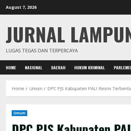
Skip
August 7, 2026
to
content
JURNAL LAMPU
LUGAS TEGAS DAN TERPERCAYA
HOME
NASIONAL
DAERAH
HUKUM KRIMINAL
PARLEME
Home
Umum
DPC PJS Kabupaten PALI Resmi Terbentuk
Umum
DPC PJS Kabupaten PALI