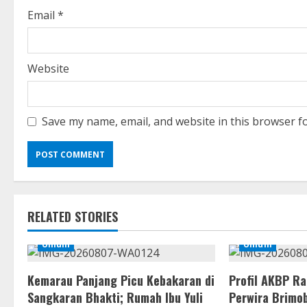
g
Email
*
Website
Save my name, email, and website in this browser f
RELATED STORIES
Umum
Umum
Kemarau Panjang Picu Kebakaran di
Profil AKBP R
Sangkaran Bhakti; Rumah Ibu Yuli
Perwira Brimob