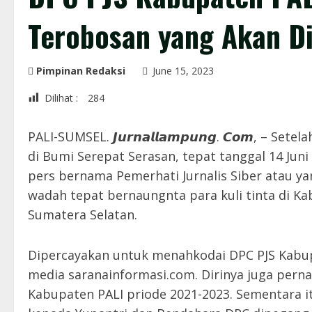
Terobosan yang Akan D
Pimpinan Redaksi
June 15, 2023
Dilihat :
284
PALI-SUMSEL. 𝙅𝙪𝙧𝙣𝙖𝙡𝙡𝙖𝙢𝙥𝙪𝙣𝙜. 𝘾𝙤𝙢, –
di Bumi Serepat Serasan, tepat tanggal 14 Juni
pers bernama Pemerhati Jurnalis Siber atau ya
wadah tepat bernaungnta para kuli tinta di Ka
Sumatera Selatan.
Dipercayakan untuk menahkodai DPC PJS Kabup
media saranainformasi.com. Dirinya juga pern
Kabupaten PALI priode 2021-2023. Sementara i