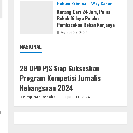
Hukum Kriminal
Way Kanan
Adobe Acrobat Pro 2021
Portable only [100% Worked]
Kurang Dari 24 Jam, Polisi
[Windows] 2025
Bekuk Diduga Pelaku
Pembacokan Rekan Kerjanya
4
August 7, 2026
August 27, 2024
VL
NASIONAL
Office 2021 Home & Student 64
Jakarta
Nasional
bit ISO Image .tоr𝚛еnt
August 7, 2026
5
28 DPD PJS Siap Sukseskan
Program Kompetisi Jurnalis
Kebangsaan 2024
Pimpinan Redaksi
June 11, 2024
n