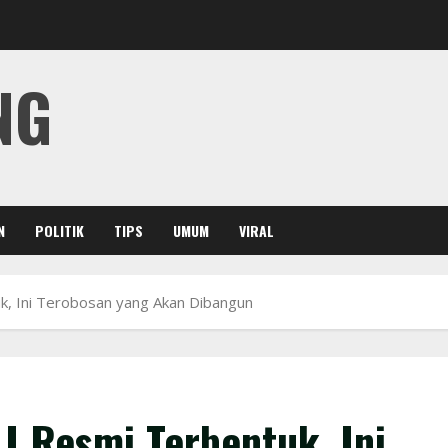
NG
N
POLITIK
TIPS
UMUM
VIRAL
, Ini Terobosan yang Akan Dibangun
 Resmi Terbentuk, Ini