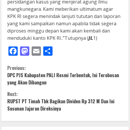
persidangan kasus yang menjerat agung ilmu
mangkunegara. Kami meberikan ultimatum agar
KPK RI segera menindak lanjuti tututan dan laporan
yang kami sampaikan namun apabila tidak segera
diproses minggu depan kami akan kembali dan
menduduki kanto KPK RI..”Tutupnya (𝙅𝙇1)
Facebook
Mastodon
Email
Share
C
Previous:
DPC PJS Kabupaten PALI Resmi Terbentuk, Ini Terobosan
o
yang Akan Dibangun
n
Next:
RUPST PT Timah Tbk Bagikan Dividen Rp 312 M Dan Ini
t
Susunan Jajaran Direksinya
i