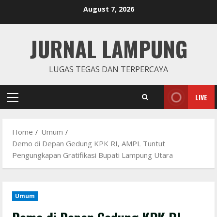
Skip
August 7, 2026
to
content
JURNAL LAMPUNG
LUGAS TEGAS DAN TERPERCAYA
LIVE
Primary
Menu
Home
Umum
Demo di Depan Gedung KPK RI, AMPL Tuntut
Pengungkapan Gratifikasi Bupati Lampung Utara
Umum