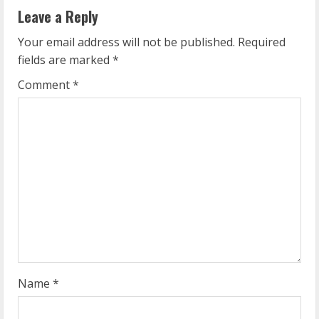
n
Leave a Reply
u
Your email address will not be published.
Required
e
fields are marked
*
R
Comment
*
e
a
d
i
n
g
Name
*