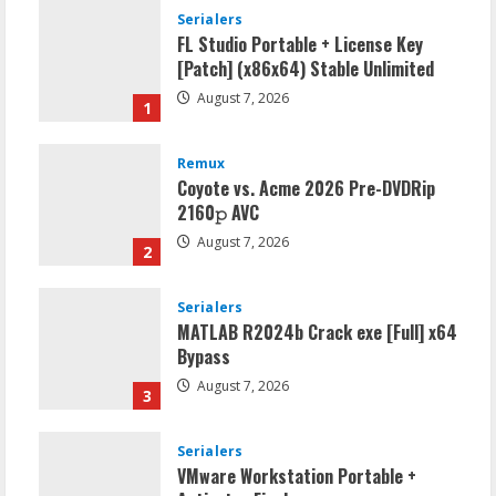
Serialers
FL Studio Portable + License Key
[Patch] (x86x64) Stable Unlimited
August 7, 2026
1
Remux
Coyote vs. Acme 2026 Pre-DVDRip
2160𝚙 AVC
August 7, 2026
2
Serialers
MATLAB R2024b Crack exe [Full] x64
Bypass
August 7, 2026
3
Serialers
VMware Workstation Portable +