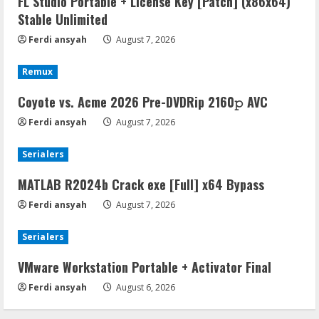
FL Studio Portable + License Key [Patch] (x86x64)
Stable Unlimited
Ferdi ansyah
August 7, 2026
Remux
Coyote vs. Acme 2026 Pre-DVDRip 2160𝚙 AVC
Ferdi ansyah
August 7, 2026
Serialers
MATLAB R2024b Crack exe [Full] x64 Bypass
Ferdi ansyah
August 7, 2026
Serialers
VMware Workstation Portable + Activator Final
Ferdi ansyah
August 6, 2026