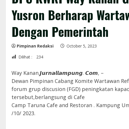
Yusron Berharap Wartaw
Dengan Pemerintah
Pimpinan Redaksi
October 5, 2023
Dilihat :
234
Way Kanan.𝙅𝙪𝙧𝙣𝙖𝙡𝙡𝙖𝙢𝙥𝙪𝙣𝙜. 𝘾𝙤𝙢, –
Dewan Pimpinan Cabang Komite Wartawan Refo
forum grup discusion (FGD) peningkatan kapa
tersebut,berlangsung di Cafe
Camp Taruna Cafe and Restoran . Kampung U
/10/ 2023.