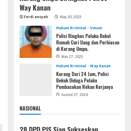
VL
Way Kanan
Office 2021 Home & Student 64
bit ISO Image .tоr𝚛еnt
Ferdi ansyah
May 30, 2025
August 7, 2026
5
Hukum Kriminal
Umum
Polisi Ringkus Pelaku Bobol
Rumah Curi Uang dan Perhiasan
di Karang Umpu.
May 27, 2025
Hukum Kriminal
Way Kanan
Kurang Dari 24 Jam, Polisi
Bekuk Diduga Pelaku
Pembacokan Rekan Kerjanya
August 27, 2024
NASIONAL
Jakarta
Nasional
28 DPD PJS Siap Sukseskan