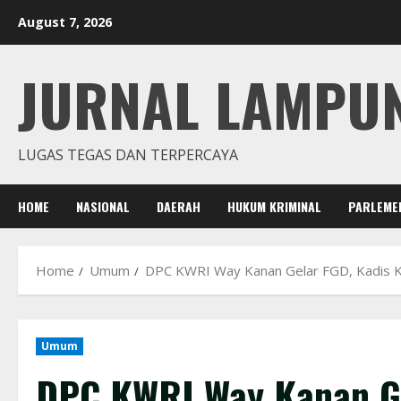
Skip
August 7, 2026
to
content
JURNAL LAMPU
LUGAS TEGAS DAN TERPERCAYA
HOME
NASIONAL
DAERAH
HUKUM KRIMINAL
PARLEME
Home
Umum
DPC KWRI Way Kanan Gelar FGD, Kadis K
Umum
DPC KWRI Way Kanan Ge