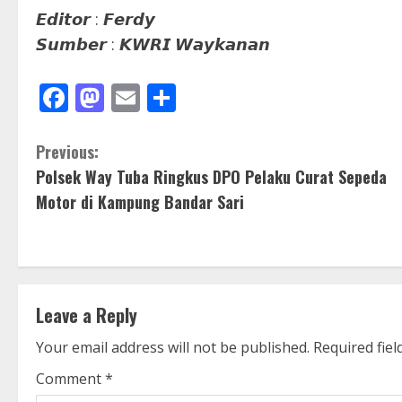
𝙀𝙙𝙞𝙩𝙤𝙧 : 𝙁𝙚𝙧𝙙𝙮
𝙎𝙪𝙢𝙗𝙚𝙧 : 𝙆𝙒𝙍𝙄 𝙒𝙖𝙮𝙠𝙖𝙣𝙖𝙣
Facebook
Mastodon
Email
Share
C
Previous:
Polsek Way Tuba Ringkus DPO Pelaku Curat Sepeda
o
Motor di Kampung Bandar Sari
n
t
i
Leave a Reply
n
Your email address will not be published.
Required fie
u
Comment
*