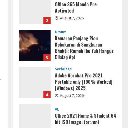
Kemarau Panjang Picu
Kebakaran di Sangkaran
Bhakti; Rumah Ibu Yuli Hangus
Dilalap Api
3
August 7, 2026
Serialers
Adobe Acrobat Pro 2021
Portable only [100% Worked]
[Windows] 2025
4
August 7, 2026
VL
Office 2021 Home & Student 64
r
bit ISO Image .tоr𝚛еnt
August 7, 2026
5
Serialers
jv16 PowerTools
Free[Activated] [Latest] [x86-
x64] Reddit