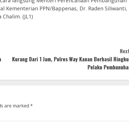
r secara langsung Menteri Perencanaan Pembangunan
ral Kementerian PPN/Bappenas, Dr. Raden Siliwanti,
Chalim. (JL1)
Next
a
Kurang Dari 1 Jam, Polres Way Kanan Berhasil Ringku
Pelaku Pembunuha
lds are marked
*