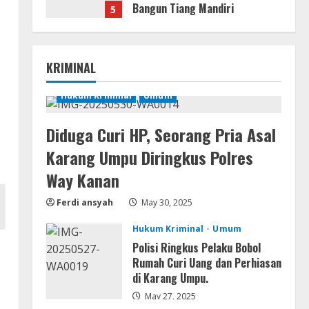
Bangun Tiang Mandiri
5
August 3, 2026
Lan
Assassin’s Creed Shadows
KRIMINAL
Digital Deluxe Edition Cracked
Rune Release for Desktop
Hukum Kriminal
Umum
1
August 6, 2026
Umum
Diduga Curi HP, Seorang Pria Asal
Profil AKBP Ramadhona, Eks
Karang Umpu Diringkus Polres
Perwira Brimob Papua Kini
Jabat Kapolres Way Kanan
Way Kanan
2
August 5, 2026
Ferdi ansyah
May 30, 2025
Umum
Hukum Kriminal
Umum
Profil AKBP Ramadhona, Eks
Perwira Brimob Papua Kini
Polisi Ringkus Pelaku Bobol
Jabat Kapolres Way
Rumah Curi Uang dan Perhiasan
Kanan,Masyarakat Ogan Di
di Karang Umpu.
3
Lampung Doakan Jadi Jendral
May 27, 2025
Umum