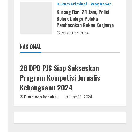
August 4, 2026
Hukum Kriminal
Way Kanan
Ketua Pro Jurnalis Media Siber
Way Kanan Apresiasi Prestasi
Kurang Dari 24 Jam, Polisi
Reva Radisya, Putri
Bekuk Diduga Pelaku
Ferdiansyah, Lolos di Unila
Pembacokan Rekan Kerjanya
4
Jurusan HI
n
August 27, 2024
Umum
August 4, 2026
PLN Tegaskan Tiang Listrik
NASIONAL
Bukan Infrastruktur Publik;
Jakarta
Nasional
Provider WiFi Ilegal Diminta
Bangun Tiang Mandiri
5
28 DPD PJS Siap Sukseskan
August 3, 2026
Program Kompetisi Jurnalis
Kebangsaan 2024
Pimpinan Redaksi
June 11, 2024