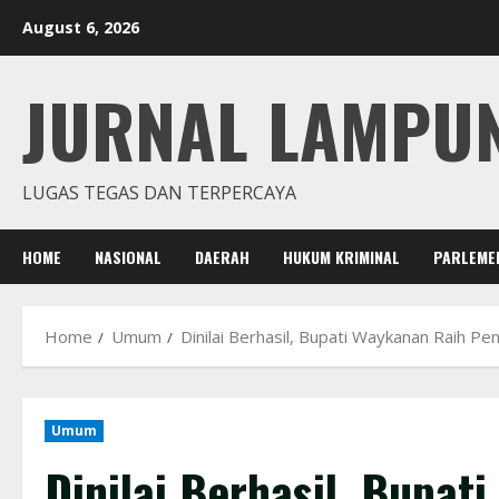
Skip
August 6, 2026
to
content
JURNAL LAMPU
LUGAS TEGAS DAN TERPERCAYA
HOME
NASIONAL
DAERAH
HUKUM KRIMINAL
PARLEME
Home
Umum
Dinilai Berhasil, Bupati Waykanan Raih 
Umum
Dinilai Berhasil, Bupat