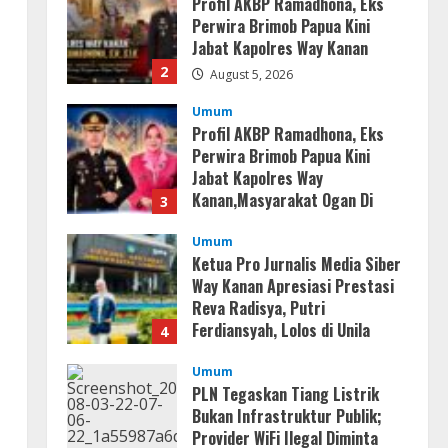
Profil AKBP Ramadhona, Eks
Perwira Brimob Papua Kini
Jabat Kapolres Way Kanan
2
August 5, 2026
Umum
Profil AKBP Ramadhona, Eks
Perwira Brimob Papua Kini
Jabat Kapolres Way
Kanan,Masyarakat Ogan Di
3
Lampung Doakan Jadi Jendral
Umum
August 4, 2026
Ketua Pro Jurnalis Media Siber
Way Kanan Apresiasi Prestasi
Reva Radisya, Putri
Ferdiansyah, Lolos di Unila
4
Jurusan HI
Umum
August 4, 2026
PLN Tegaskan Tiang Listrik
Bukan Infrastruktur Publik;
Provider WiFi Ilegal Diminta