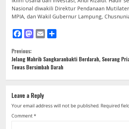
Iklim Usaha dan Investasi, Andi Rizaldi. Hadi
Nasional diwakili Direktur Pendanaan Mutilate
MPIA, dan Wakil Gubernur Lampung, Chusnunia 
Facebook
Mastodon
Email
Share
C
Previous:
Jelang Mahrib Sangkaranbakti Berdarah, Seorang Pri
o
Tewas Bersimbah Darah
n
t
Leave a Reply
i
Your email address will not be published.
Required fie
n
Comment
*
u