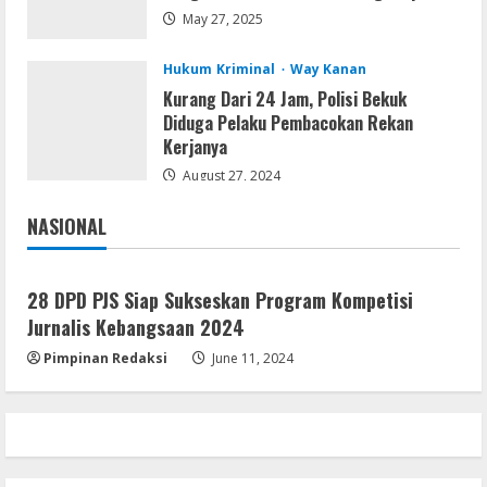
May 27, 2025
August 7, 2026
3
Hukum Kriminal
Way Kanan
Kurang Dari 24 Jam, Polisi Bekuk
Lan
Diduga Pelaku Pembacokan Rekan
Dune: Awakening FitGirl Repack +Patch
Kerjanya
Direct Link 2026
August 27, 2024
August 7, 2026
4
NASIONAL
Jakarta
Nasional
Serialers
jv16 PowerTools Free[Activated]
28 DPD PJS Siap Sukseskan Program Kompetisi
[Latest] [x86-x64] Reddit
Jurnalis Kebangsaan 2024
August 7, 2026
5
Pimpinan Redaksi
June 11, 2024