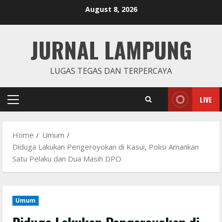
Skip
August 8, 2026
to
content
JURNAL LAMPUNG
LUGAS TEGAS DAN TERPERCAYA
LIVE
Primary
Menu
Home
Umum
Diduga Lakukan Pengeroyokan di Kasui, Polisi Amankan
Satu Pelaku dan Dua Masih DPO
Umum