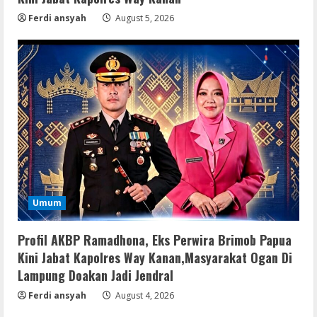
Ferdi ansyah
August 5, 2026
Remux
August 7, 2026
3
Lan
Dune: Awakening FitGirl Repack +Patch
Direct Link 2026
August 7, 2026
4
Serialers
Umum
jv16 PowerTools Free[Activated]
[Latest] [x86-x64] Reddit
Profil AKBP Ramadhona, Eks Perwira Brimob Papua
August 7, 2026
5
Kini Jabat Kapolres Way Kanan,Masyarakat Ogan Di
Lampung Doakan Jadi Jendral
Resettools
Ferdi ansyah
August 4, 2026
Vpn One Click Cracked x86-x64 [no