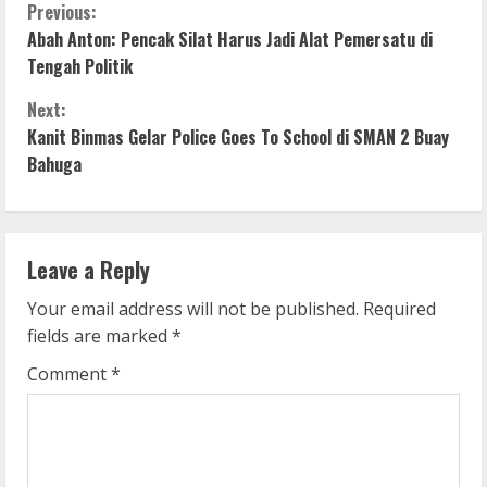
C
Previous:
Abah Anton: Pencak Silat Harus Jadi Alat Pemersatu di
o
Tengah Politik
n
Next:
Kanit Binmas Gelar Police Goes To School di SMAN 2 Buay
t
Bahuga
i
n
Leave a Reply
u
Your email address will not be published.
Required
e
fields are marked
*
R
Comment
*
e
a