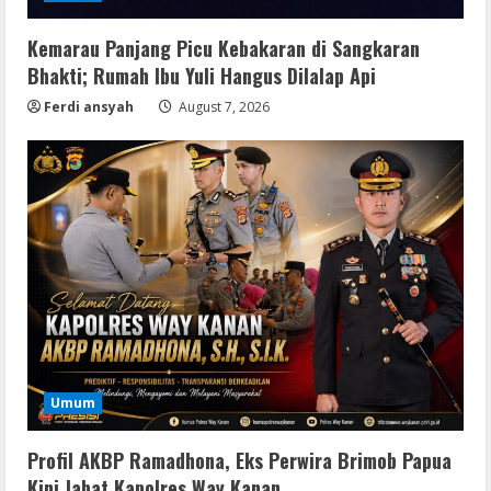
Kemarau Panjang Picu Kebakaran di Sangkaran
Bhakti; Rumah Ibu Yuli Hangus Dilalap Api
Ferdi ansyah
August 7, 2026
Resettools
GraphPad Prism Academic & Corporate
Umum
Cracked x86-x64 [no Virus]
August 8, 2026
2
Profil AKBP Ramadhona, Eks Perwira Brimob Papua
Kini Jabat Kapolres Way Kanan