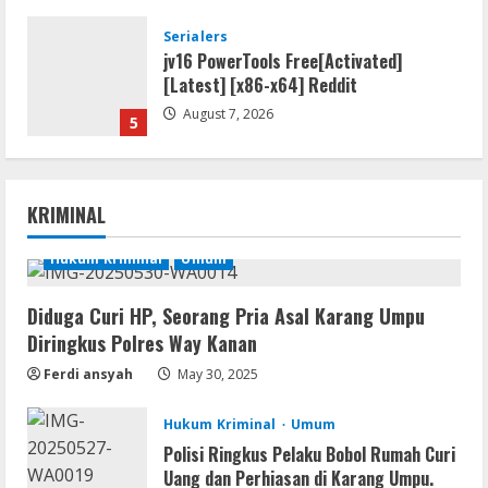
Serialers
jv16 PowerTools Free[Activated]
[Latest] [x86-x64] Reddit
August 7, 2026
5
Resettools
Vpn One Click Cracked x86-x64 [no
KRIMINAL
Virus]
August 8, 2026
Hukum Kriminal
Umum
1
Diduga Curi HP, Seorang Pria Asal Karang Umpu
Resettools
Diringkus Polres Way Kanan
GraphPad Prism Academic & Corporate
Cracked x86-x64 [no Virus]
Ferdi ansyah
May 30, 2025
August 8, 2026
2
Hukum Kriminal
Umum
Polisi Ringkus Pelaku Bobol Rumah Curi
Uang dan Perhiasan di Karang Umpu.
Remux