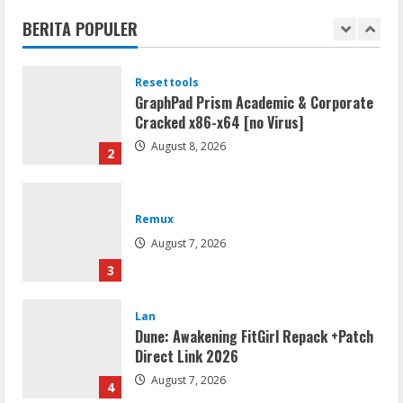
Virus]
BERITA POPULER
August 8, 2026
1
Resettools
GraphPad Prism Academic & Corporate
Cracked x86-x64 [no Virus]
August 8, 2026
2
Remux
August 7, 2026
3
Lan
Dune: Awakening FitGirl Repack +Patch
Direct Link 2026
August 7, 2026
4