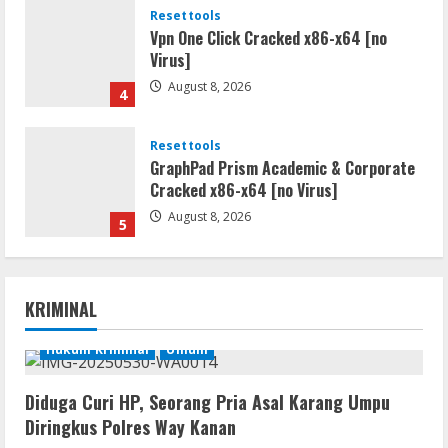
Resettools
Vpn One Click Cracked x86-x64 [no
Virus]
August 8, 2026
4
Resettools
GraphPad Prism Academic & Corporate
Cracked x86-x64 [no Virus]
August 8, 2026
5
Resettools
Nik Collection (by DxO) Portable [no
KRIMINAL
Virus] (x64) Reddit
August 8, 2026
Hukum Kriminal
Umum
1
Diduga Curi HP, Seorang Pria Asal Karang Umpu
Img
Diringkus Polres Way Kanan
Office 365 Professional Plus ISO File