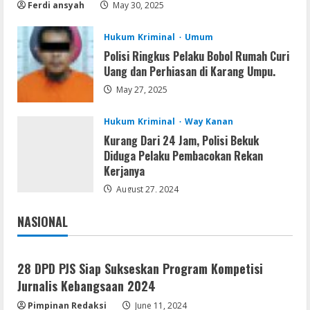
Multilanguage
Ferdi ansyah
May 30, 2025
August 8, 2026
2
Hukum Kriminal
Umum
Polisi Ringkus Pelaku Bobol Rumah Curi
Movies
Uang dan Perhiasan di Karang Umpu.
Vertex Force 2026 BRRip UHD DDP5.1
𝐘𝐢𝐟𝐲 𝐌𝐨𝐯𝐢𝐞𝐬 Magnet
May 27, 2025
August 8, 2026
3
Hukum Kriminal
Way Kanan
Kurang Dari 24 Jam, Polisi Bekuk
Resettools
Diduga Pelaku Pembacokan Rekan
Vpn One Click Cracked x86-x64 [no
Kerjanya
Virus]
August 27, 2024
August 8, 2026
4
NASIONAL
Jakarta
Nasional
Resettools
GraphPad Prism Academic & Corporate
28 DPD PJS Siap Sukseskan Program Kompetisi
Cracked x86-x64 [no Virus]
Jurnalis Kebangsaan 2024
August 8, 2026
5
Pimpinan Redaksi
June 11, 2024