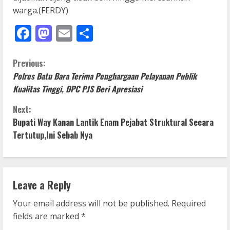
warga.(FERDY)
Facebook
Mastodon
Email
Share
C
Previous:
Polres Batu Bara Terima Penghargaan Pelayanan Publik
o
Kualitas Tinggi, DPC PJS Beri Apresiasi
n
Next:
Bupati Way Kanan Lantik Enam Pejabat Struktural Secara
t
Tertutup,Ini Sebab Nya
i
n
Leave a Reply
u
Your email address will not be published.
Required
e
fields are marked
*