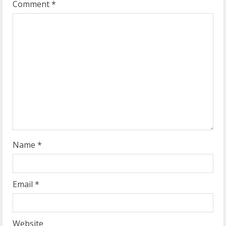
R
Comment
*
e
a
d
i
n
g
Name
*
Email
*
Website