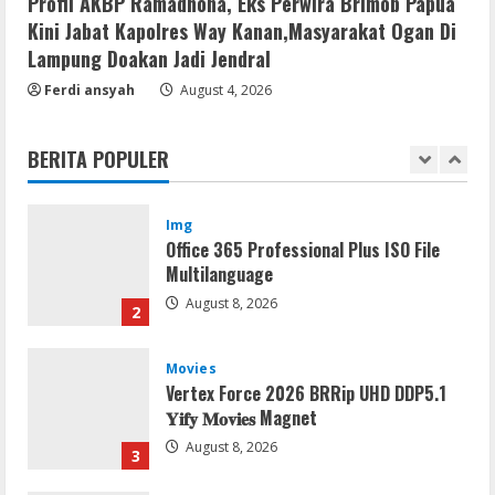
Profil AKBP Ramadhona, Eks Perwira Brimob Papua
August 8, 2026
5
Kini Jabat Kapolres Way Kanan,Masyarakat Ogan Di
Lampung Doakan Jadi Jendral
Resettools
Ferdi ansyah
August 4, 2026
Nik Collection (by DxO) Portable [no
Virus] (x64) Reddit
BERITA POPULER
August 8, 2026
1
Img
Office 365 Professional Plus ISO File
Multilanguage
August 8, 2026
2
Movies
Vertex Force 2026 BRRip UHD DDP5.1
𝐘𝐢𝐟𝐲 𝐌𝐨𝐯𝐢𝐞𝐬 Magnet
August 8, 2026
3