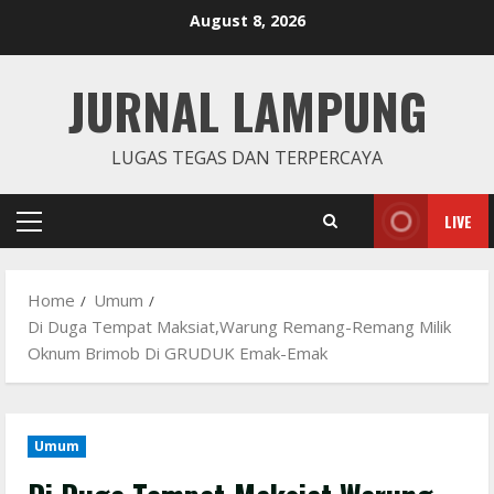
Skip
August 8, 2026
to
content
JURNAL LAMPUNG
LUGAS TEGAS DAN TERPERCAYA
LIVE
Primary
Menu
Home
Umum
Di Duga Tempat Maksiat,Warung Remang-Remang Milik
Oknum Brimob Di GRUDUK Emak-Emak
Umum