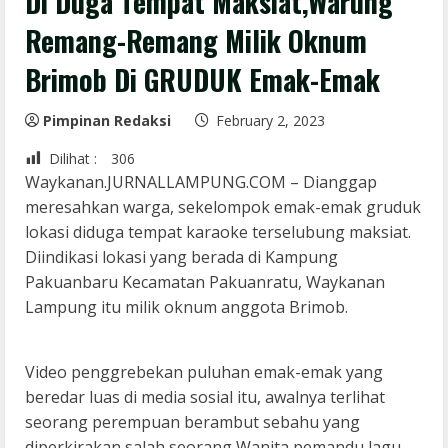
Di Duga Tempat Maksiat,Warung
Remang-Remang Milik Oknum
Brimob Di GRUDUK Emak-Emak
Pimpinan Redaksi
February 2, 2023
Dilihat :
306
Waykanan.JURNALLAMPUNG.COM – Dianggap
meresahkan warga, sekelompok emak-emak gruduk
lokasi diduga tempat karaoke terselubung maksiat.
Diindikasi lokasi yang berada di Kampung
Pakuanbaru Kecamatan Pakuanratu, Waykanan
Lampung itu milik oknum anggota Brimob.
Video penggrebekan puluhan emak-emak yang
beredar luas di media sosial itu, awalnya terlihat
seorang perempuan berambut sebahu yang
diperkirakan salah seorang Wanita pemandu lagu