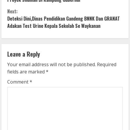
o
Next:
n
Deteksi Dini,Dinas Pendidikan Gandeng BNNK Dan GRANAT
Adakan Test Urine Kepala Sekolah Se Waykanan
t
i
n
Leave a Reply
u
Your email address will not be published.
Required
fields are marked
*
e
Comment
*
R
e
a
d