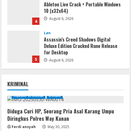
Ableton Live Crack + Portable Windows
10 (x32x64)
August 6, 2026
4
Lan
Assassin’s Creed Shadows Digital
Deluxe Edition Cracked Rune Release
for Desktop
5
August 6, 2026
Serialers
MATLAB R2024b Crack exe [Full] x64
KRIMINAL
Bypass
August 7, 2026
Hukum Kriminal
Umum
1
Diduga Curi HP, Seorang Pria Asal Karang Umpu
Serialers
Diringkus Polres Way Kanan
VMware Workstation Portable +
Activator Final
Ferdi ansyah
May 30, 2025