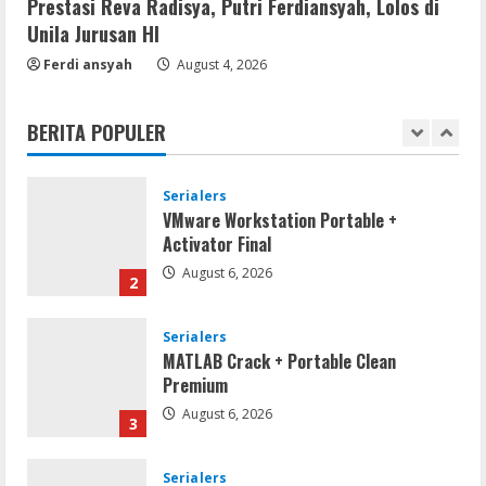
5
Prestasi Reva Radisya, Putri Ferdiansyah, Lolos di
August 6, 2026
Unila Jurusan HI
Serialers
Ferdi ansyah
August 4, 2026
MATLAB R2024b Crack exe [Full] x64
Bypass
BERITA POPULER
August 7, 2026
1
Serialers
VMware Workstation Portable +
Activator Final
August 6, 2026
2
Serialers
MATLAB Crack + Portable Clean
Premium
August 6, 2026
3
Serialers