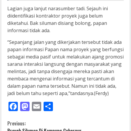
Lagian juga lanjut narasumber tadi. Sejauh ini
diidentifikasi kontraktor proyek juga belum
diketahui. Bak siluman disiang bolong, papan
informasi tidak ada.
“Sepanjang jalan yang dikerjakan tersebut tidak ada
papan informasi Papan nama proyek yang berfungsi
sebagai media pasif untuk melakukan ajang promosi
sarana interaksi langsung dengan masyarakat yang
melintas, jadi tanpa disengaja mereka pasti akan
membaca mengenai informasi yang tercantum di
dalam papan nama tersebut. Namun ini tidak ada,
jadi belum tahu seperti apa,”tandasnya.(Ferdy)
Facebook
Mastodon
Email
Share
C
Previous:
Proyek Siluman Di Kampung Gubernur