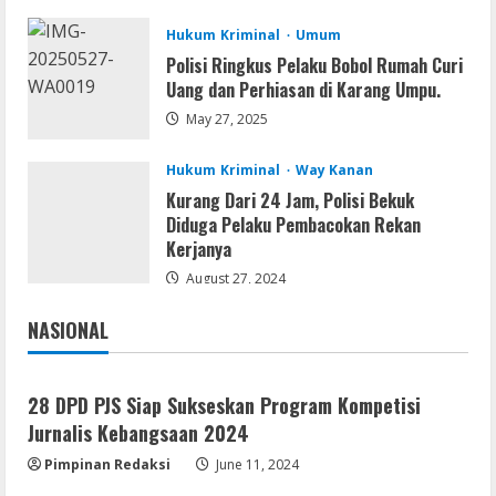
August 6, 2026
2
Hukum Kriminal
Umum
Polisi Ringkus Pelaku Bobol Rumah Curi
Serialers
Uang dan Perhiasan di Karang Umpu.
MATLAB Crack + Portable Clean
Premium
May 27, 2025
August 6, 2026
3
Hukum Kriminal
Way Kanan
Kurang Dari 24 Jam, Polisi Bekuk
Serialers
Diduga Pelaku Pembacokan Rekan
Ableton Live Crack + Portable Windows
Kerjanya
10 (x32x64)
August 27, 2024
August 6, 2026
4
NASIONAL
Jakarta
Nasional
Lan
Assassin’s Creed Shadows Digital
Deluxe Edition Cracked Rune Release
28 DPD PJS Siap Sukseskan Program Kompetisi
for Desktop
Jurnalis Kebangsaan 2024
5
August 6, 2026
Pimpinan Redaksi
June 11, 2024