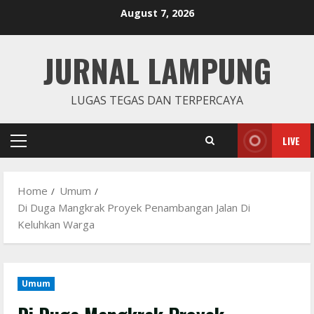
Skip
August 7, 2026
to
content
JURNAL LAMPUNG
LUGAS TEGAS DAN TERPERCAYA
LIVE
Primary
Menu
Home
Umum
Di Duga Mangkrak Proyek Penambangan Jalan Di
Keluhkan Warga
Umum