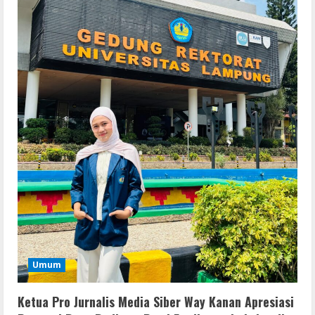
VMware Workstation Portable +
Activator Final
August 6, 2026
2
Serialers
MATLAB Crack + Portable Clean
Premium
August 6, 2026
3
Serialers
Ableton Live Crack + Portable Windows
10 (x32x64)
August 6, 2026
4
Lan
Umum
Assassin’s Creed Shadows Digital
Deluxe Edition Cracked Rune Release
for Desktop
Ketua Pro Jurnalis Media Siber Way Kanan Apresiasi