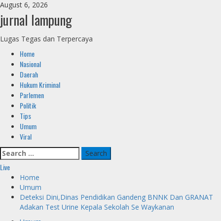
Skip
August 6, 2026
to
jurnal lampung
content
Lugas Tegas dan Terpercaya
Primary
Home
Menu
Nasional
Daerah
Hukum Kriminal
Parlemen
Politik
Tips
Umum
Viral
Search
for:
Live
Home
Umum
Deteksi Dini,Dinas Pendidikan Gandeng BNNK Dan GRANAT
Adakan Test Urine Kepala Sekolah Se Waykanan