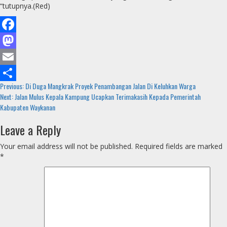
“tutupnya.(Red)
Facebook
Mastodon
Email
Continue
Previous:
Di Duga Mangkrak Proyek Penambangan Jalan Di Keluhkan Warga
Share
Next:
Jalan Mulus Kepala Kampung Ucapkan Terimakasih Kepada Pemerintah
Reading
Kabupaten Waykanan
Leave a Reply
Your email address will not be published.
Required fields are marked
*