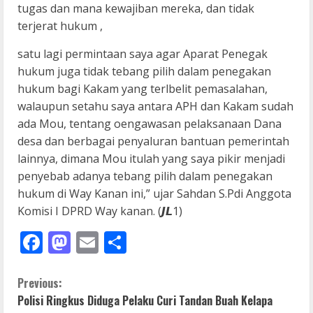
tugas dan mana kewajiban mereka, dan tidak
terjerat hukum ,
satu lagi permintaan saya agar Aparat Penegak
hukum juga tidak tebang pilih dalam penegakan
hukum bagi Kakam yang terlbelit pemasalahan,
walaupun setahu saya antara APH dan Kakam sudah
ada Mou, tentang oengawasan pelaksanaan Dana
desa dan berbagai penyaluran bantuan pemerintah
lainnya, dimana Mou itulah yang saya pikir menjadi
penyebab adanya tebang pilih dalam penegakan
hukum di Way Kanan ini,” ujar Sahdan S.Pdi Anggota
Komisi I DPRD Way kanan. (𝙅𝙇1)
Facebook
Mastodon
Email
Share
C
Previous:
Polisi Ringkus Diduga Pelaku Curi Tandan Buah Kelapa