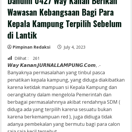
Dandim 0427 Way Kanan Berikan
Wawasan Kebangsaan Bagi Para
Kepala Kampung Terpilih Sebelum
di Lantik
Pimpinan Redaksi
July 4, 2023
Dilihat :
261
𝙒𝙖𝙮 𝙆𝙖𝙣𝙖𝙣.𝙅𝙐𝙍𝙉𝘼𝙇𝙇𝘼𝙈𝙋𝙐𝙉𝙂.𝘾𝙤𝙢, .-
Banyaknya permasalahan yang tinbul pasca
penatikan kepala kampung, yang diduga diakibatkan
karena ketidak mampuan si Kepala Kampung dan
oerangkatny dalam mengelola Pemerintah dan
berbagai permasalahnnya akibat rendahnya SDM (
diduga ada yang terpilih karena sesuatu bukan
karena berkemampuan red ), juga didiuga tidak
adanya pembekalan yang bermutu bagi para calon
raja raja kecil tersebut,