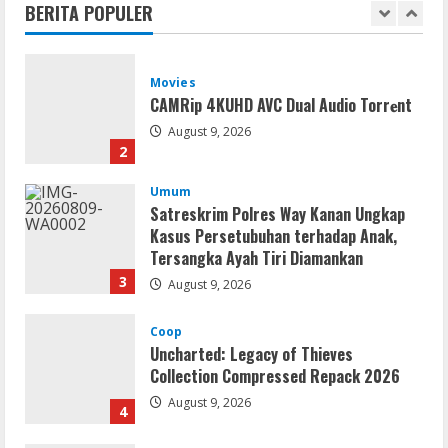
BERITA POPULER
1
August 9, 2026
Movies
CAMRip 4KUHD AVC Dual Audio Torr𝐞nt
August 9, 2026
2
Umum
Satreskrim Polres Way Kanan Ungkap
Kasus Persetubuhan terhadap Anak,
Tersangka Ayah Tiri Diamankan
3
August 9, 2026
Coop
Uncharted: Legacy of Thieves
Collection Compressed Repack 2026
August 9, 2026
4