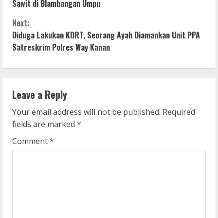
o
Sawit di Blambangan Umpu
n
Next:
Diduga Lakukan KDRT, Seorang Ayah Diamankan Unit PPA
t
Satreskrim Polres Way Kanan
i
n
Leave a Reply
u
Your email address will not be published.
Required
e
fields are marked
*
R
Comment
*
e
a
d