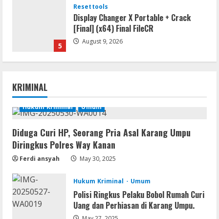
Resettools
Display Changer X Portable + Crack
[Final] (x64) Final FileCR
August 9, 2026
5
Coop
The Sinking City 2 Cracked Update
KRIMINAL
Repack Updated Desktop Version
.torrent
Hukum Kriminal
Umum
1
August 9, 2026
Diduga Curi HP, Seorang Pria Asal Karang Umpu
Movies
Diringkus Polres Way Kanan
CAMRip 4KUHD AVC Dual Audio Torr𝐞nt
Ferdi ansyah
May 30, 2025
August 9, 2026
2
Hukum Kriminal
Umum
Umum
Polisi Ringkus Pelaku Bobol Rumah Curi
Satreskrim Polres Way Kanan Ungkap
Uang dan Perhiasan di Karang Umpu.
Kasus Persetubuhan terhadap Anak,
May 27, 2025