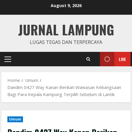
Skip
August 9, 2026
to
content
JURNAL LAMPUNG
LUGAS TEGAS DAN TERPERCAYA
LIVE
Primary
Menu
Home
Umum
Dandim 0427 Way Kanan Berikan Wawasan Kebangsaan
Bagi Para Kepala Kampung Terpilih Sebelum di Lantik
Umum