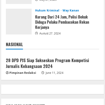
Tersangka Ayah Tiri Diamankan
3
August 9, 2026
Hukum Kriminal
Way Kanan
Kurang Dari 24 Jam, Polisi Bekuk
Coop
Diduga Pelaku Pembacokan Rekan
Uncharted: Legacy of Thieves
Kerjanya
Collection Compressed Repack 2026
August 27, 2024
August 9, 2026
4
NASIONAL
Jakarta
Nasional
Resettools
Display Changer X Portable + Crack
28 DPD PJS Siap Sukseskan Program Kompetisi
[Final] (x64) Final FileCR
Jurnalis Kebangsaan 2024
August 9, 2026
5
Pimpinan Redaksi
June 11, 2024