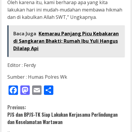
Oleh karena itu, kami berharap apa yang kita
lakukan hari ini mudah-mudahan membawa hikmah
dan di kabulkan Allah SWT,” Ungkapnya.
Baca Juga
Kemarau Panjang Picu Kebakaran
di Sangkaran Bhakti; Rumah Ibu Yuli Hangus
Dilalap Api
Editor : Ferdy
Sumber : Humas Polres Wk
Facebook
Mastodon
Email
Share
C
Previous:
PJS dan BPJS-TK Siap Lakukan Kerjasama Perlindungan
o
dan Keselamatan Wartawan