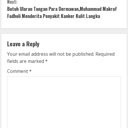
n
Next:
Butuh Ularan Tangan Para Dermawan,Muhammad Makruf
t
Fadholi Menderita Penyakit Kanker Kulit Langka
i
n
Leave a Reply
u
Your email address will not be published.
Required
e
fields are marked
*
R
Comment
*
e
a
d
i