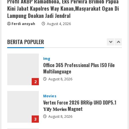
Profil AKBP Ramadhona, Eks Perwira Brimob Papua
August 8, 2026
5
Kini Jabat Kapolres Way Kanan,Masyarakat Ogan Di
Lampung Doakan Jadi Jendral
Resettools
Ferdi ansyah
August 4, 2026
Nik Collection (by DxO) Portable [no
Virus] (x64) Reddit
BERITA POPULER
August 8, 2026
1
Img
Office 365 Professional Plus ISO File
Multilanguage
August 8, 2026
2
Movies
Vertex Force 2026 BRRip UHD DDP5.1
𝐘𝐢𝐟𝐲 𝐌𝐨𝐯𝐢𝐞𝐬 Magnet
August 8, 2026
3