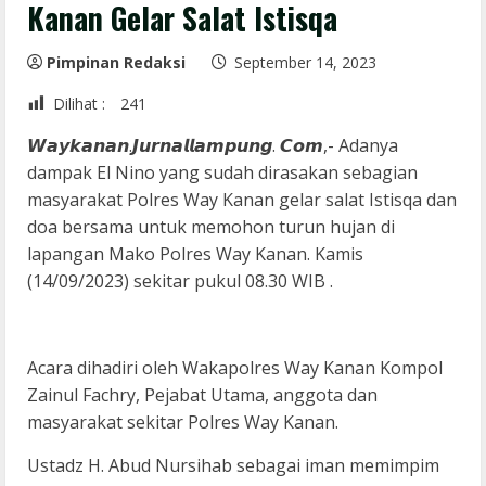
Kanan Gelar Salat Istisqa
Pimpinan Redaksi
September 14, 2023
Dilihat :
241
𝙒𝙖𝙮𝙠𝙖𝙣𝙖𝙣.𝙅𝙪𝙧𝙣𝙖𝙡𝙡𝙖𝙢𝙥𝙪𝙣𝙜. 𝘾𝙤𝙢,- Adanya
dampak El Nino yang sudah dirasakan sebagian
masyarakat Polres Way Kanan gelar salat Istisqa dan
doa bersama untuk memohon turun hujan di
lapangan Mako Polres Way Kanan. Kamis
(14/09/2023) sekitar pukul 08.30 WIB .
Acara dihadiri oleh Wakapolres Way Kanan Kompol
Zainul Fachry, Pejabat Utama, anggota dan
masyarakat sekitar Polres Way Kanan.
Ustadz H. Abud Nursihab sebagai iman memimpim