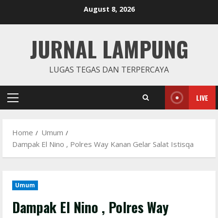
Skip
August 8, 2026
to
content
JURNAL LAMPUNG
LUGAS TEGAS DAN TERPERCAYA
LIVE
Primary
Menu
Home
Umum
Dampak El Nino , Polres Way Kanan Gelar Salat Istisqa
Umum
Dampak El Nino , Polres Way