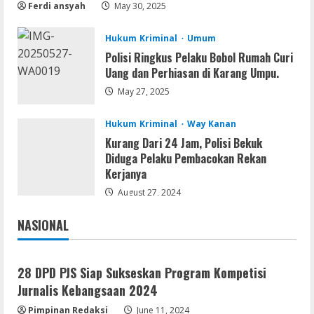
Multilanguage
Ferdi ansyah
May 30, 2025
August 8, 2026
2
Hukum Kriminal
Umum
Polisi Ringkus Pelaku Bobol Rumah Curi
Movies
Uang dan Perhiasan di Karang Umpu.
Vertex Force 2026 BRRip UHD DDP5.1
𝐘𝐢𝐟𝐲 𝐌𝐨𝐯𝐢𝐞𝐬 Magnet
May 27, 2025
August 8, 2026
3
Hukum Kriminal
Way Kanan
Kurang Dari 24 Jam, Polisi Bekuk
Resettools
Diduga Pelaku Pembacokan Rekan
Vpn One Click Cracked x86-x64 [no
Kerjanya
Virus]
August 27, 2024
August 8, 2026
4
NASIONAL
Jakarta
Nasional
Resettools
GraphPad Prism Academic & Corporate
28 DPD PJS Siap Sukseskan Program Kompetisi
Cracked x86-x64 [no Virus]
Jurnalis Kebangsaan 2024
August 8, 2026
5
Pimpinan Redaksi
June 11, 2024