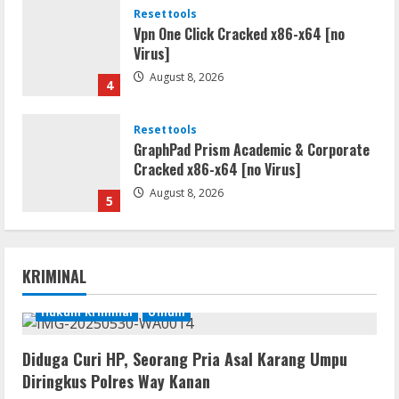
Resettools
Vpn One Click Cracked x86-x64 [no
Virus]
August 8, 2026
4
Resettools
GraphPad Prism Academic & Corporate
Cracked x86-x64 [no Virus]
August 8, 2026
5
Resettools
Nik Collection (by DxO) Portable [no
KRIMINAL
Virus] (x64) Reddit
August 8, 2026
Hukum Kriminal
Umum
1
Diduga Curi HP, Seorang Pria Asal Karang Umpu
Img
Diringkus Polres Way Kanan
Office 365 Professional Plus ISO File