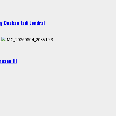
g Doakan Jadi Jendral
I
3
urusan HI