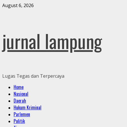
Skip
August 6, 2026
to
content
jurnal lampung
Lugas Tegas dan Terpercaya
Primary
Home
Menu
Nasional
Daerah
Hukum Kriminal
Parlemen
Politik