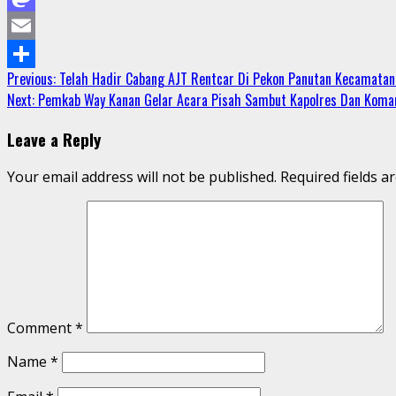
Mastodon
Email
Continue
Previous:
Telah Hadir Cabang AJT Rentcar Di Pekon Panutan Kecamatan
Share
Next:
Pemkab Way Kanan Gelar Acara Pisah Sambut Kapolres Dan Koma
Reading
Leave a Reply
Your email address will not be published.
Required fields 
Comment
*
Name
*