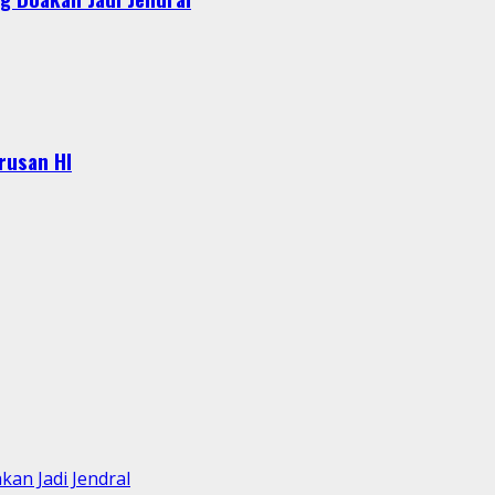
urusan HI
an Jadi Jendral