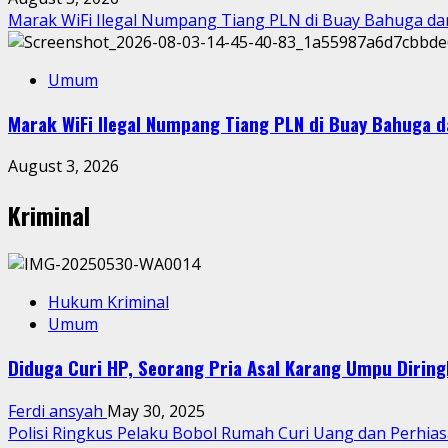
Marak WiFi Ilegal Numpang Tiang PLN di Buay Bahuga d
Umum
Marak WiFi Ilegal Numpang Tiang PLN di Buay Bahuga 
August 3, 2026
Kriminal
Hukum Kriminal
Umum
Diduga Curi HP, Seorang Pria Asal Karang Umpu Dirin
Ferdi ansyah
May 30, 2025
Polisi Ringkus Pelaku Bobol Rumah Curi Uang dan Perhia