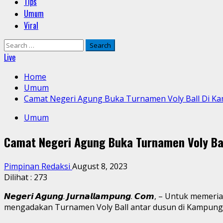
Tips
Umum
Viral
Search
for:
Live
Home
Umum
Camat Negeri Agung Buka Turnamen Voly Ball Di K
Umum
Camat Negeri Agung Buka Turnamen Voly Ba
Pimpinan Redaksi
August 8, 2023
Dilihat :
273
𝙉𝙚𝙜𝙚𝙧𝙞 𝘼𝙜𝙪𝙣𝙜. 𝙅𝙪𝙧𝙣𝙖𝙡𝙡𝙖𝙢𝙥𝙪𝙣𝙜. 𝘾𝙤𝙢,
mengadakan Turnamen Voly Ball antar dusun di Kampung 