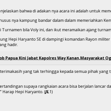
jelaskan bahwa di adakan nya acara ini adalah untuk mem
ta khusus nya kampung bandar dalam dalam memeriahkan Kem
i Turnamen bila Voly ini, dan ikut meramaikan ajang turnam
gung Hepi Haryanto SE di dampingi komandan Rayon milite
ng hadir.
mob Papua Kini Jabat Kapolres Way Kanan,Masyarakat Og
imakasih yang tak terhingga kepada semua pihak yang tel
pertandingan supaya rangkaian acara bisa berjalan lancar d
 Harap Hepi Haryanto. (𝙅𝙇1)