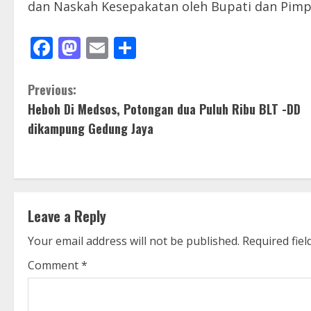
dan Naskah Kesepakatan oleh Bupati dan Pim
Facebook
Mastodon
Email
Share
C
Previous:
Heboh Di Medsos, Potongan dua Puluh Ribu BLT -DD
o
dikampung Gedung Jaya
n
t
i
Leave a Reply
n
Your email address will not be published.
Required fie
u
Comment
*
e