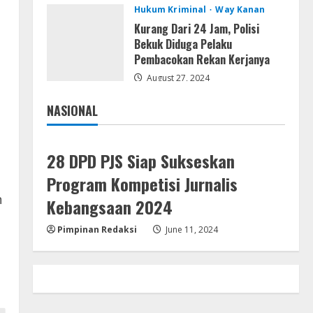
Hukum Kriminal
Way Kanan
Kemarau Panjang Picu
Kebakaran di Sangkaran
Kurang Dari 24 Jam, Polisi
Bhakti; Rumah Ibu Yuli Hangus
Bekuk Diduga Pelaku
Dilalap Api
Pembacokan Rekan Kerjanya
4
August 7, 2026
August 27, 2024
Serialers
Adobe Acrobat Pro 2021
NASIONAL
Portable only [100% Worked]
Jakarta
Nasional
[Windows] 2025
5
August 7, 2026
28 DPD PJS Siap Sukseskan
Program Kompetisi Jurnalis
n
Kebangsaan 2024
Pimpinan Redaksi
June 11, 2024