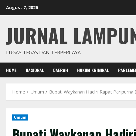
Skip
August 7, 2026
to
content
JURNAL LAMPU
LUGAS TEGAS DAN TERPERCAYA
HOME
NASIONAL
DAERAH
HUKUM KRIMINAL
PARLEME
Home
Umum
Bupati Waykanan Hadiri Rapat Paripur
Umum
Bupati Waykanan Hadir