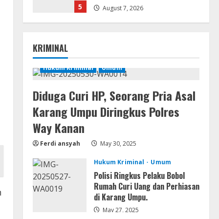
5
August 7, 2026
Lan
Dune: Awakening FitGirl Repack
KRIMINAL
+Patch Direct Link 2026
August 7, 2026
Hukum Kriminal
Umum
1
Serialers
Diduga Curi HP, Seorang Pria Asal
jv16 PowerTools
Karang Umpu Diringkus Polres
Free[Activated] [Latest] [x86-
x64] Reddit
Way Kanan
2
August 7, 2026
Ferdi ansyah
May 30, 2025
VL
Hukum Kriminal
Umum
Office 365 Mondo Pre-
Polisi Ringkus Pelaku Bobol
Activated
Rumah Curi Uang dan Perhiasan
n
August 7, 2026
di Karang Umpu.
3
May 27, 2025
Umum