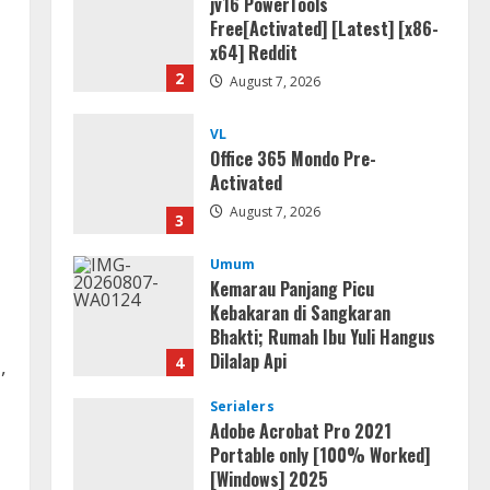
jv16 PowerTools
Free[Activated] [Latest] [x86-
x64] Reddit
2
August 7, 2026
VL
Office 365 Mondo Pre-
Activated
August 7, 2026
3
Umum
Kemarau Panjang Picu
Kebakaran di Sangkaran
Bhakti; Rumah Ibu Yuli Hangus
Dilalap Api
4
,
August 7, 2026
Serialers
Adobe Acrobat Pro 2021
Portable only [100% Worked]
[Windows] 2025