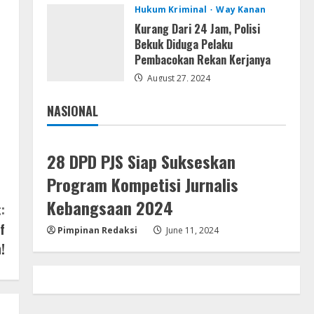
Hukum Kriminal
Way Kanan
Kemarau Panjang Picu
Kebakaran di Sangkaran
Kurang Dari 24 Jam, Polisi
Bhakti; Rumah Ibu Yuli Hangus
Bekuk Diduga Pelaku
Dilalap Api
Pembacokan Rekan Kerjanya
4
August 7, 2026
August 27, 2024
Serialers
Adobe Acrobat Pro 2021
NASIONAL
Portable only [100% Worked]
Jakarta
Nasional
[Windows] 2025
5
August 7, 2026
28 DPD PJS Siap Sukseskan
Program Kompetisi Jurnalis
Kebangsaan 2024
:
f
Pimpinan Redaksi
June 11, 2024
!