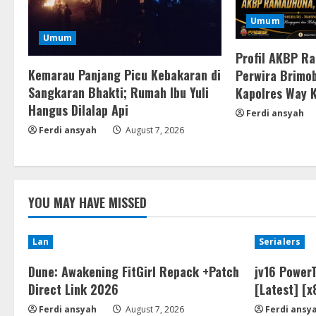
Umum
Umum
Profil AKBP R
Kemarau Panjang Picu Kebakaran di
Perwira Brimob
Sangkaran Bhakti; Rumah Ibu Yuli
Kapolres Way 
Hangus Dilalap Api
Ferdi ansyah
Ferdi ansyah
August 7, 2026
YOU MAY HAVE MISSED
Lan
Serialers
Dune: Awakening FitGirl Repack +Patch
jv16 PowerT
Direct Link 2026
[Latest] [
Ferdi ansyah
August 7, 2026
Ferdi ansy