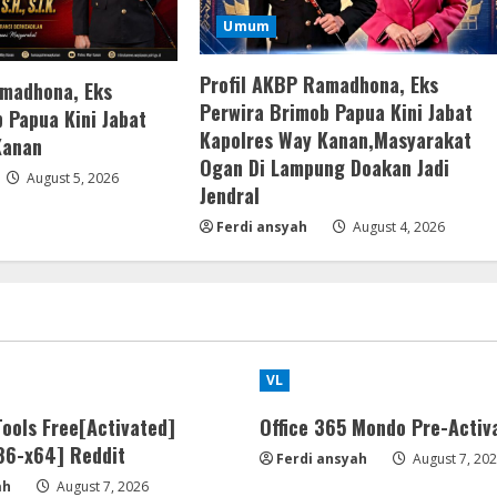
Umum
Profil AKBP Ramadhona, Eks
amadhona, Eks
Perwira Brimob Papua Kini Jabat
 Papua Kini Jabat
Kapolres Way Kanan,Masyarakat
Kanan
Ogan Di Lampung Doakan Jadi
August 5, 2026
Jendral
Ferdi ansyah
August 4, 2026
VL
ools Free[Activated]
Office 365 Mondo Pre-Activ
x86-x64] Reddit
Ferdi ansyah
August 7, 20
ah
August 7, 2026