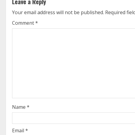
Leave a Reply
i
Your email address will not be published.
Required fie
n
Comment
*
u
e
R
e
a
d
i
Name
*
n
g
Email
*