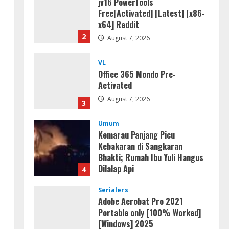
jv16 PowerTools
Free[Activated] [Latest] [x86-
x64] Reddit
2
August 7, 2026
VL
Office 365 Mondo Pre-
Activated
August 7, 2026
3
Umum
Kemarau Panjang Picu
s
Kebakaran di Sangkaran
Bhakti; Rumah Ibu Yuli Hangus
Dilalap Api
4
August 7, 2026
Serialers
Adobe Acrobat Pro 2021
Portable only [100% Worked]
[Windows] 2025