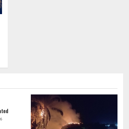
ated
26