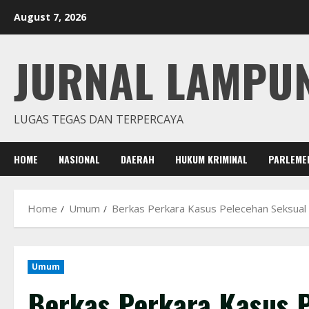
Skip
August 7, 2026
to
content
JURNAL LAMPU
LUGAS TEGAS DAN TERPERCAYA
HOME
NASIONAL
DAERAH
HUKUM KRIMINAL
PARLEME
Home
Umum
Berkas Perkara Kasus Pelecehan Seksua
Umum
Berkas Perkara Kasus 