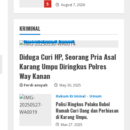
5
August 7, 2026
Lan
Dune: Awakening FitGirl Repack
KRIMINAL
+Patch Direct Link 2026
August 7, 2026
Hukum Kriminal
Umum
1
Serialers
Diduga Curi HP, Seorang Pria Asal
jv16 PowerTools
Karang Umpu Diringkus Polres
Free[Activated] [Latest] [x86-
x64] Reddit
Way Kanan
2
August 7, 2026
Ferdi ansyah
May 30, 2025
VL
Hukum Kriminal
Umum
Office 365 Mondo Pre-
Polisi Ringkus Pelaku Bobol
Activated
Rumah Curi Uang dan Perhiasan
August 7, 2026
di Karang Umpu.
3
May 27, 2025
Umum