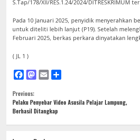
S.Tap/178/XII/RES.1.24/2024/DITRESKRIMUM te
Pada 10 Januari 2025, penyidik menyerahkan b
untuk diteliti lebih lanjut (P19). Setelah mele
Februari 2025, berkas perkara dinyatakan lengk
( JL 1 )
Facebook
Mastodon
Email
Share
C
Previous:
Pelaku Penyebar Video Asusila Pelajar Lampung,
o
Berhasil Ditangkap
n
t