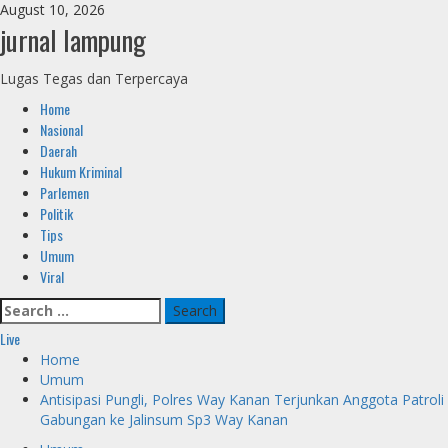
Skip
August 10, 2026
to
jurnal lampung
content
Lugas Tegas dan Terpercaya
Primary
Home
Menu
Nasional
Daerah
Hukum Kriminal
Parlemen
Politik
Tips
Umum
Viral
Search
for:
Live
Home
Umum
Antisipasi Pungli, Polres Way Kanan Terjunkan Anggota Patroli
Gabungan ke Jalinsum Sp3 Way Kanan