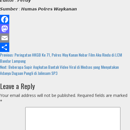
𝙀𝙙𝙞𝙩𝙤𝙧 : 𝙁𝙚𝙧𝙙𝙮
𝙎𝙪𝙢𝙗𝙚𝙧 : 𝙃𝙪𝙢𝙖𝙨 𝙋𝙤𝙡𝙧𝙚𝙨 𝙒𝙖𝙮𝙠𝙖𝙣𝙖𝙣
Facebook
Mastodon
Email
Continue
Previous:
Peringatan HKGB Ke 71, Polres Way Kanan Nobar Film Aku Rindu di LCM
Share
Bandar Lampung
Reading
Next:
Beberapa Supir Angkutan Bantah Video Viral di Medsos yang Menyatakan
Adanya Dugaan Pungli di Jalinsum SP3
Leave a Reply
Your email address will not be published.
Required fields are marked
*