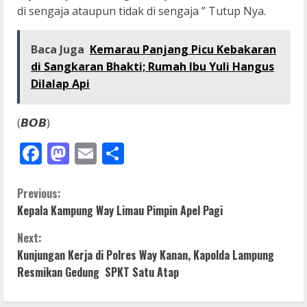
di sengaja ataupun tidak di sengaja ” Tutup Nya.
Baca Juga
Kemarau Panjang Picu Kebakaran
di Sangkaran Bhakti; Rumah Ibu Yuli Hangus
Dilalap Api
(𝘽𝙊𝘽)
Facebook
Mastodon
Email
Share
C
Previous:
Kepala Kampung Way Limau Pimpin Apel Pagi
o
Next:
n
Kunjungan Kerja di Polres Way Kanan, Kapolda Lampung
Resmikan Gedung SPKT Satu Atap
t