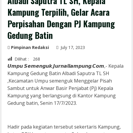
Albadi Saputra TL SH, Kepala
Kampung Terpilih, Gelar Acara
Perpisahan Dengan PJ Kampung
Gedung Batin
Pimpinan Redaksi
July 17, 2023
Dilihat :
268
𝙐𝙢𝙥𝙪 𝙎𝙚𝙢𝙚𝙣𝙜𝙪𝙠.𝙅𝙪𝙧𝙣𝙖𝙡𝙡𝙖𝙢𝙥𝙪𝙣𝙜.𝘾𝙤𝙢,- Kepala
Kampung Gedung Batin Albadi Saputra TL SH
,Kecamatan Umpu semenguk Menggelar Pisah
Sambut untuk Anwar Basir Penjabat (Pj) Kepala
Kampung yang berlangsung di Kantor Kampung
Gedung batin, Senin 17/7/2023.
Hadir pada kegiatan tersebut sekertaris Kampung,