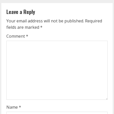
i
n
Leave a Reply
u
Your email address will not be published.
Required
fields are marked
*
e
Comment
*
R
e
a
d
i
n
g
Name
*