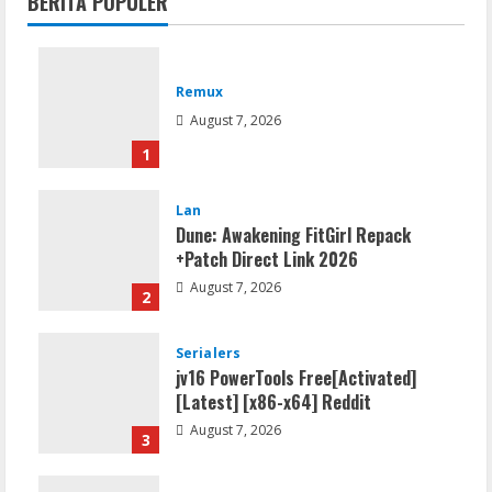
BERITA POPULER
Remux
August 7, 2026
1
Lan
Dune: Awakening FitGirl Repack
+Patch Direct Link 2026
August 7, 2026
2
Serialers
jv16 PowerTools Free[Activated]
[Latest] [x86-x64] Reddit
August 7, 2026
3