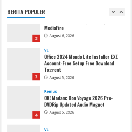
MediaFire
BERITA POPULER
August 6, 2026
2
VL
Office 2024 Mondo Lite Installer EXE
Account-Free Setup Frее Download
To𝚛rent
3
August 5, 2026
Remux
OK! Madam: Bon Voyage 2026 Pre-
DVDRip Updated Audio Magnet
August 5, 2026
4
VL
Microsoft 365 Home & Business With
Crack English (To𝚛𝚛еnt)
August 5, 2026
5