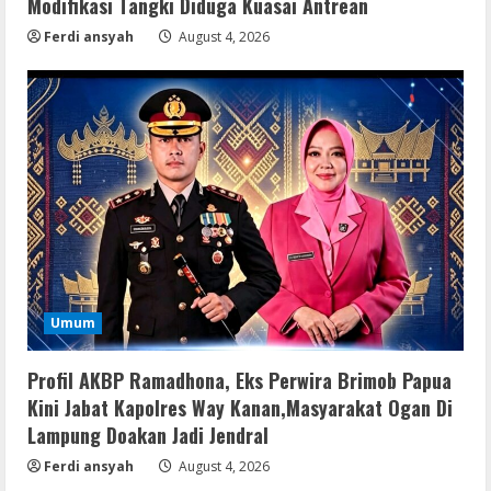
Modifikasi Tangki Diduga Kuasai Antrean
Remux
Ferdi ansyah
August 4, 2026
OK! Madam: Bon Voyage 2026 Pre-
DVDRip Updated Audio Magnet
August 5, 2026
4
VL
Microsoft 365 Home & Business With
Crack English (To𝚛𝚛еnt)
August 5, 2026
5
VL
Umum
Office 2019 x86 Setup ENG Frее
Dow𝚗load Tоr𝚛ent
Profil AKBP Ramadhona, Eks Perwira Brimob Papua
August 6, 2026
1
Kini Jabat Kapolres Way Kanan,Masyarakat Ogan Di
Lampung Doakan Jadi Jendral
Serialers
Ferdi ansyah
August 4, 2026
Lotto Pro Crack exe (x86-x64) Latest