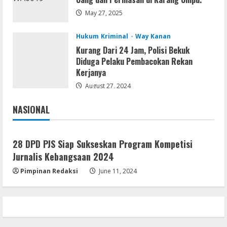
OK! Madam: Bon Voyage 2026 Pre-
DVDRip Updated Audio Magnet
May 27, 2025
August 5, 2026
4
Hukum Kriminal
Way Kanan
Kurang Dari 24 Jam, Polisi Bekuk
VL
Diduga Pelaku Pembacokan Rekan
Microsoft 365 Home & Business With
Kerjanya
Crack English (To𝚛𝚛еnt)
August 27, 2024
August 5, 2026
5
NASIONAL
Jakarta
Nasional
28 DPD PJS Siap Sukseskan Program Kompetisi
Jurnalis Kebangsaan 2024
Pimpinan Redaksi
June 11, 2024