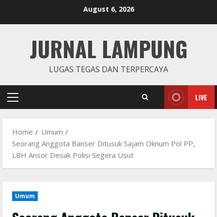
Skip
August 6, 2026
to
content
JURNAL LAMPUNG
LUGAS TEGAS DAN TERPERCAYA
LIVE
Primary
Menu
Home
Umum
Seorang Anggota Banser Ditusuk Sajam Oknum Pol PP,
LBH Ansor Desak Polisi Segera Usut
Umum