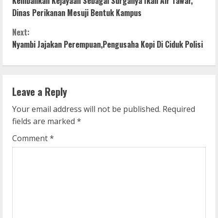
Kembalikan Kejayaan Sebagai Surganya Ikan Air Tawar,
o
Dinas Perikanan Mesuji Bentuk Kampus
n
Next:
Nyambi Jajakan Perempuan,Pengusaha Kopi Di Ciduk Polisi
t
i
n
Leave a Reply
u
Your email address will not be published.
Required
fields are marked
*
e
Comment
*
R
e
a
d