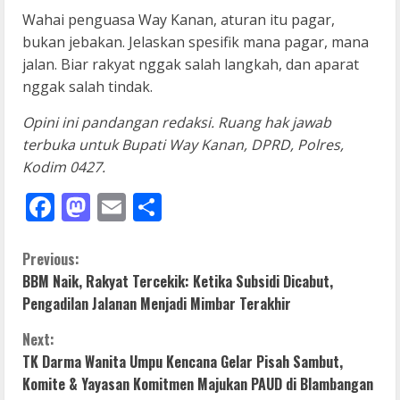
Wahai penguasa Way Kanan, aturan itu pagar,
bukan jebakan. Jelaskan spesifik mana pagar, mana
jalan. Biar rakyat nggak salah langkah, dan aparat
nggak salah tindak.
Opini ini pandangan redaksi. Ruang hak jawab
terbuka untuk Bupati Way Kanan, DPRD, Polres,
Kodim 0427.
Facebook
Mastodon
Email
Share
C
Previous:
BBM Naik, Rakyat Tercekik: Ketika Subsidi Dicabut,
o
Pengadilan Jalanan Menjadi Mimbar Terakhir
n
Next:
TK Darma Wanita Umpu Kencana Gelar Pisah Sambut,
t
Komite & Yayasan Komitmen Majukan PAUD di Blambangan