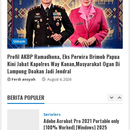
Serialers
FL Studio Portable + License Key
[Patch] (x86x64) Stable Unlimited
August 7, 2026
5
Umum
Umum
Kemarau Panjang Picu Kebakaran di
Profil AKBP Ramadhona, Eks Perwira Brimob Papua
Sangkaran Bhakti; Rumah Ibu Yuli
Kini Jabat Kapolres Way Kanan,Masyarakat Ogan Di
Hangus Dilalap Api
Lampung Doakan Jadi Jendral
1
August 7, 2026
Ferdi ansyah
August 4, 2026
Serialers
Adobe Acrobat Pro 2021 Portable only
BERITA POPULER
[100% Worked] [Windows] 2025
August 7, 2026
2
VL