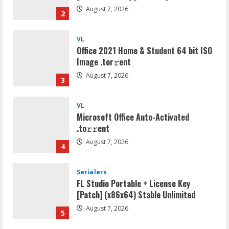
Office 2021 Home & Student 64 bit ISO
Image .tоr𝚛еnt
August 7, 2026
3
VL
Microsoft Office Auto-Activated
.tо𝚛𝚛еnt
August 7, 2026
4
Serialers
FL Studio Portable + License Key
[Patch] (x86x64) Stable Unlimited
August 7, 2026
5
Umum
Kemarau Panjang Picu Kebakaran di
Sangkaran Bhakti; Rumah Ibu Yuli
Hangus Dilalap Api