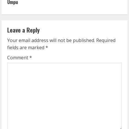
i
Umpu
n
u
Leave a Reply
e
Your email address will not be published.
Required
fields are marked
*
R
Comment
*
e
a
d
i
n
g