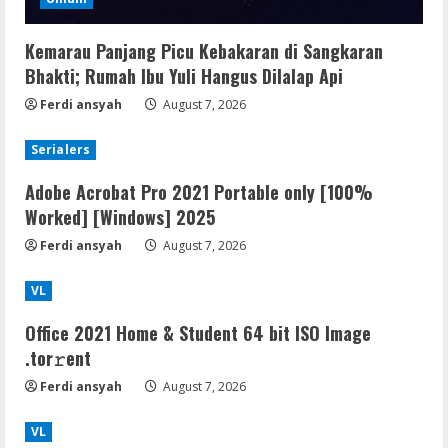
Kemarau Panjang Picu Kebakaran di Sangkaran
Bhakti; Rumah Ibu Yuli Hangus Dilalap Api
Ferdi ansyah
August 7, 2026
Serialers
Adobe Acrobat Pro 2021 Portable only [100%
Worked] [Windows] 2025
Ferdi ansyah
August 7, 2026
VL
Office 2021 Home & Student 64 bit ISO Image
.tоr𝚛еnt
Ferdi ansyah
August 7, 2026
VL