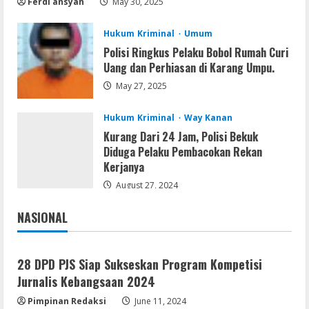
Ferdi ansyah
May 30, 2025
FL Studio Portable + License Key
[Patch] (x86x64) Stable Unlimited
Hukum Kriminal
Umum
August 7, 2026
Polisi Ringkus Pelaku Bobol Rumah Curi
5
Uang dan Perhiasan di Karang Umpu.
May 27, 2025
Hukum Kriminal
Way Kanan
Kurang Dari 24 Jam, Polisi Bekuk
Diduga Pelaku Pembacokan Rekan
Kerjanya
August 27, 2024
NASIONAL
Jakarta
Nasional
28 DPD PJS Siap Sukseskan Program Kompetisi
Jurnalis Kebangsaan 2024
Pimpinan Redaksi
June 11, 2024