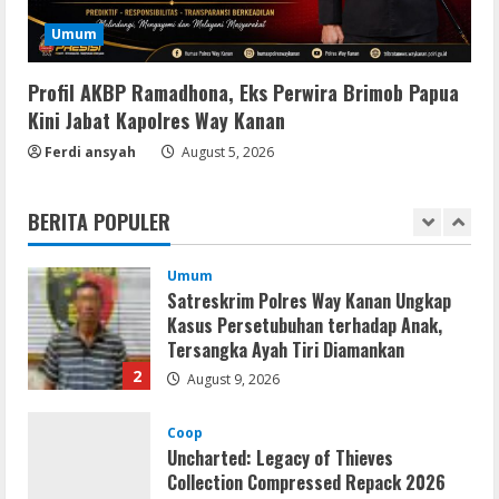
August 8, 2026
5
Umum
Profil AKBP Ramadhona, Eks Perwira Brimob Papua
Movies
CAMRip 4KUHD AVC Dual Audio Torr𝐞nt
Kini Jabat Kapolres Way Kanan
August 9, 2026
Ferdi ansyah
August 5, 2026
1
Umum
BERITA POPULER
Satreskrim Polres Way Kanan Ungkap
Kasus Persetubuhan terhadap Anak,
Tersangka Ayah Tiri Diamankan
2
August 9, 2026
Coop
Uncharted: Legacy of Thieves
Collection Compressed Repack 2026
August 9, 2026
3