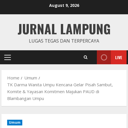
Skip
August 9, 2026
to
content
JURNAL LAMPUNG
LUGAS TEGAS DAN TERPERCAYA
LIVE
Primary
Menu
Home
Umum
TK Darma Wanita Umpu Kencana Gelar Pisah Sambut,
Komite & Yayasan Komitmen Majukan PAUD di
Blambangan Umpu
Umum