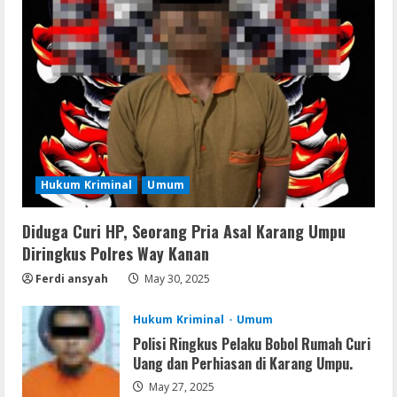
Tersangka Ayah Tiri Diamankan
2
August 9, 2026
Coop
Uncharted: Legacy of Thieves
Collection Compressed Repack 2026
August 9, 2026
3
Hukum Kriminal
Umum
Resettools
Display Changer X Portable + Crack
[Final] (x64) Final FileCR
Diduga Curi HP, Seorang Pria Asal Karang Umpu
Diringkus Polres Way Kanan
August 9, 2026
4
Ferdi ansyah
May 30, 2025
Img
Hukum Kriminal
Umum
Office 2019 LTSC Professional Plus
Polisi Ringkus Pelaku Bobol Rumah Curi
Debloated Tоrrеnt
Uang dan Perhiasan di Karang Umpu.
August 8, 2026
5
May 27, 2025