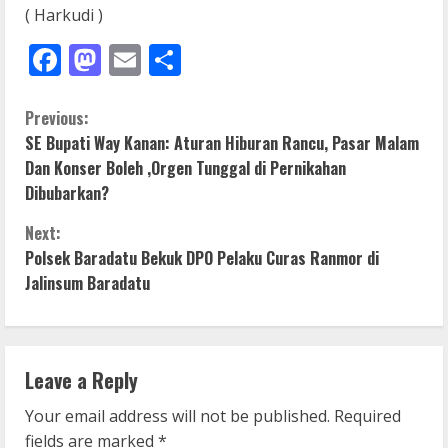
( Harkudi )
Facebook
Mastodon
Email
Share
C
Previous:
SE Bupati Way Kanan: Aturan Hiburan Rancu, Pasar Malam
o
Dan Konser Boleh ,Orgen Tunggal di Pernikahan
Dibubarkan?
n
Next:
t
Polsek Baradatu Bekuk DPO Pelaku Curas Ranmor di
i
Jalinsum Baradatu
n
u
Leave a Reply
e
Your email address will not be published.
Required
fields are marked
*