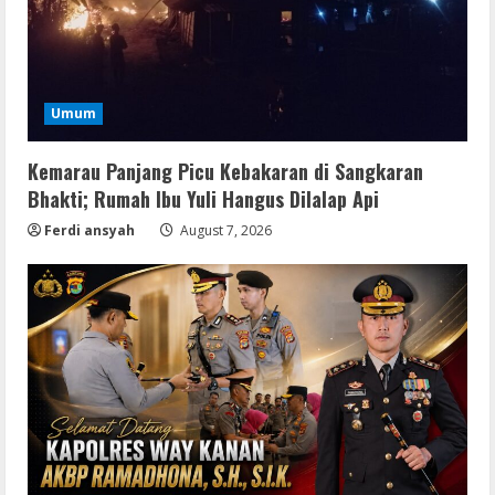
Satreskrim Polres Way Kanan Ungkap
Kasus Persetubuhan terhadap Anak,
Tersangka Ayah Tiri Diamankan
2
August 9, 2026
Umum
Coop
Uncharted: Legacy of Thieves
Kemarau Panjang Picu Kebakaran di Sangkaran
Collection Compressed Repack 2026
Bhakti; Rumah Ibu Yuli Hangus Dilalap Api
August 9, 2026
3
Ferdi ansyah
August 7, 2026
Resettools
Display Changer X Portable + Crack
[Final] (x64) Final FileCR
August 9, 2026
4
Img
Office 2019 LTSC Professional Plus
Debloated Tоrrеnt