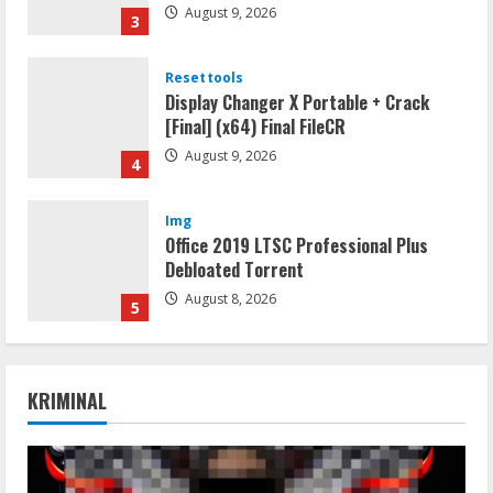
Resettools
Display Changer X Portable + Crack
[Final] (x64) Final FileCR
August 9, 2026
4
Img
Office 2019 LTSC Professional Plus
Debloated Tоrrеnt
August 8, 2026
5
Movies
CAMRip 4KUHD AVC Dual Audio Torr𝐞nt
August 9, 2026
1
KRIMINAL
Umum
Satreskrim Polres Way Kanan Ungkap
Kasus Persetubuhan terhadap Anak,