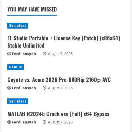
YOU MAY HAVE MISSED
Serialers
FL Studio Portable + License Key [Patch] (x86x64)
Stable Unlimited
Ferdi ansyah
August 7, 2026
Remux
Coyote vs. Acme 2026 Pre-DVDRip 2160𝚙 AVC
Ferdi ansyah
August 7, 2026
Serialers
MATLAB R2024b Crack exe [Full] x64 Bypass
Ferdi ansyah
August 7, 2026