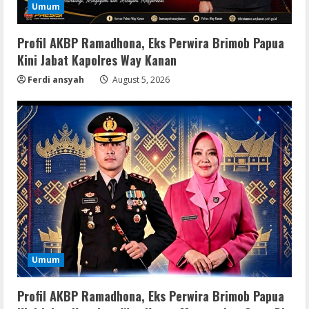
Umum
Profil AKBP Ramadhona, Eks Perwira Brimob Papua
Kini Jabat Kapolres Way Kanan
Ferdi ansyah
August 5, 2026
Umum
Remux
Profil AKBP Ramadhona, Eks Perwira Brimob Papua
Coyote vs. Acme 2026 Pre-DVDRip