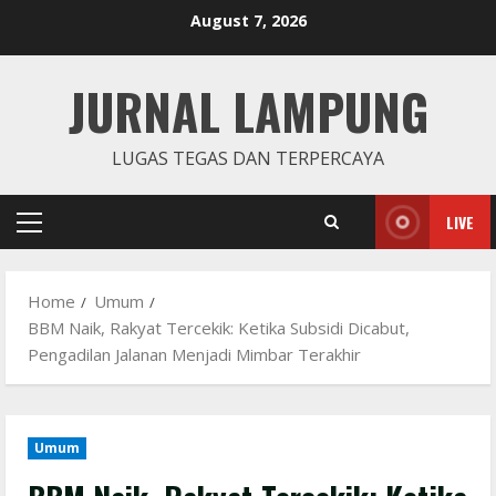
Skip
August 7, 2026
to
content
JURNAL LAMPUNG
LUGAS TEGAS DAN TERPERCAYA
LIVE
Primary
Menu
Home
Umum
BBM Naik, Rakyat Tercekik: Ketika Subsidi Dicabut,
Pengadilan Jalanan Menjadi Mimbar Terakhir
Umum