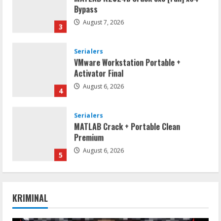
Activator Final
August 6, 2026
4
Serialers
MATLAB Crack + Portable Clean
Premium
August 6, 2026
5
Serialers
FL Studio Portable + License Key
[Patch] (x86x64) Stable Unlimited
August 7, 2026
1
Remux
Coyote vs. Acme 2026 Pre-DVDRip
KRIMINAL
2160𝚙 AVC
August 7, 2026
2