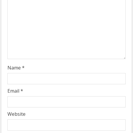
a
d
i
n
g
Name
*
Email
*
Website