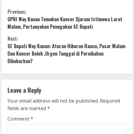
C
Previous:
GPRI Way Kanan Temukan Konser Djarum Istimewa Larut
o
Malam, Pertanyakan Penegakan SE Bupati
n
Next:
SE Bupati Way Kanan: Aturan Hiburan Rancu, Pasar Malam
t
Dan Konser Boleh ,Orgen Tunggal di Pernikahan
i
Dibubarkan?
n
u
Leave a Reply
e
Your email address will not be published.
Required
fields are marked
*
R
Comment
*
e