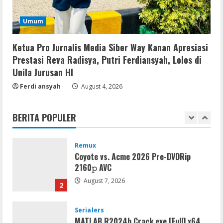
Serialers
Umum
FL Studio Portable + License Key
[Patch] (x86x64) Stable Unlimited
Ketua Pro Jurnalis Media Siber Way Kanan Apresiasi
August 7, 2026
1
Prestasi Reva Radisya, Putri Ferdiansyah, Lolos di
Unila Jurusan HI
Remux
Ferdi ansyah
August 4, 2026
Coyote vs. Acme 2026 Pre-DVDRip
2160𝚙 AVC
BERITA POPULER
August 7, 2026
2
Serialers
MATLAB R2024b Crack exe [Full] x64
Bypass
August 7, 2026
3
Serialers
VMware Workstation Portable +