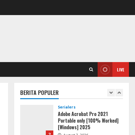
FL Studio Portable + License
Key [Patch] (x86x64) Stable
Unlimited
5
August 7, 2026
Umum
Kemarau Panjang Picu
Kebakaran di Sangkaran
Bhakti; Rumah Ibu Yuli Hangus
Dilalap Api
1
LIVE
August 7, 2026
Serialers
Adobe Acrobat Pro 2021
Portable only [100% Worked]
BERITA POPULER
[Windows] 2025
2
August 7, 2026
VL
Office 2021 Home & Student 64
bit ISO Image .tоr𝚛еnt