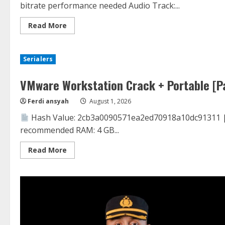
bitrate performance needed Audio Track:...
Read
Read More
more
about
It
Ends
Serialers
2026
HDCAM
UHD
VMware Workstation Crack + Portable [P
AVC
Uncut
YIFY
Ferdi ansyah
August 1, 2026
Torr𝐞nt
Hash Value: 2cb3a0090571ea2ed70918a10dc91311 
recommended RAM: 4 GB...
Read
Read More
more
about
VMware
Workstation
Crack
+
Portable
[Patch]
[Windows]
2026