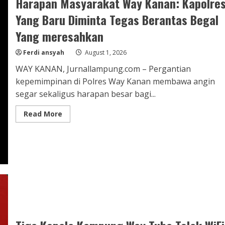
Harapan Masyarakat Way Kanan: Kapolre
Yang Baru Diminta Tegas Berantas Begal
Yang meresahkan
Ferdi ansyah
August 1, 2026
WAY KANAN, Jurnallampung.com – Pergantian
kepemimpinan di Polres Way Kanan membawa angin
segar sekaligus harapan besar bagi...
Read
Read More
more
about
Harapan
Masyarakat
Way
Kanan:
Kapolres
Yang
Baru
Diminta
Tegas
Berantas
Begal
Yang
meresahkan