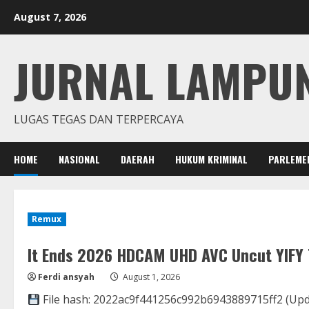
Skip
August 7, 2026
to
content
JURNAL LAMPU
LUGAS TEGAS DAN TERPERCAYA
HOME
NASIONAL
DAERAH
HUKUM KRIMINAL
PARLEME
Remux
It Ends 2026 HDCAM UHD AVC Uncut YIFY T
Ferdi ansyah
August 1, 2026
File hash: 2022ac9f441256c992b6943889715ff2 (Updat