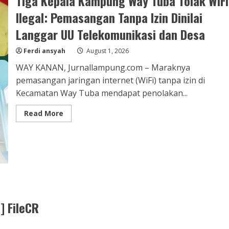
Tiga Kepala Kampung Way Tuba Tolak WiFi
Ilegal: Pemasangan Tanpa Izin Dinilai
Langgar UU Telekomunikasi dan Desa
Ferdi ansyah
August 1, 2026
WAY KANAN, Jurnallampung.com – Maraknya
pemasangan jaringan internet (WiFi) tanpa izin di
Kecamatan Way Tuba mendapat penolakan...
Read
Read More
more
about
Tiga
Kepala
Kampung
Way
Tuba
Tolak
WiFi
Ilegal:
Pemasangan
Tanpa
] FileCR
Izin
Dinilai
Langgar
UU