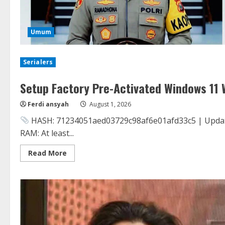
Umum
Serialers
Setup Factory Pre-Activated Windows 11 
Ferdi ansyah
August 1, 2026
HASH: 71234051aed03729c98af6e01afd33c5 | Updated:
RAM: At least...
Read
Read More
more
about
Setup
Factory
Pre-
Activated
Windows
11
Windows
11