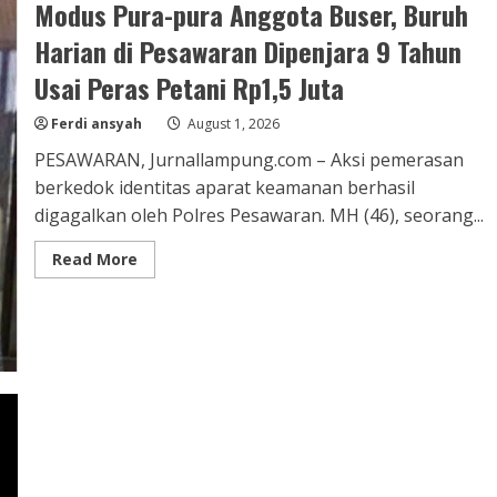
Modus Pura-pura Anggota Buser, Buruh
Harian di Pesawaran Dipenjara 9 Tahun
Usai Peras Petani Rp1,5 Juta
Ferdi ansyah
August 1, 2026
PESAWARAN, Jurnallampung.com – Aksi pemerasan
berkedok identitas aparat keamanan berhasil
digagalkan oleh Polres Pesawaran. MH (46), seorang...
Read
Read More
more
about
Modus
Pura-
pura
Anggota
Buser,
Buruh
Harian
di
Pesawaran
Dipenjara
9
Tahun
Usai