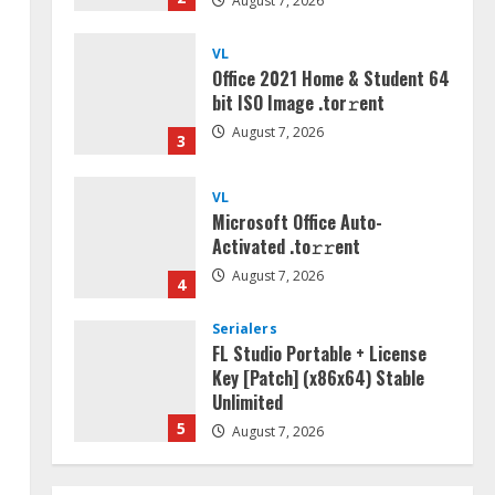
August 7, 2026
3
VL
Microsoft Office Auto-
Activated .tо𝚛𝚛еnt
August 7, 2026
4
Serialers
FL Studio Portable + License
Key [Patch] (x86x64) Stable
Unlimited
5
August 7, 2026
Umum
Kemarau Panjang Picu
Kebakaran di Sangkaran
Bhakti; Rumah Ibu Yuli Hangus
Dilalap Api
1
August 7, 2026