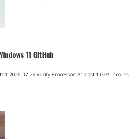
about
AKBP
Ramadhona
Gantikan
AKBP
Didik
Kurnianto
sebagai
Kapolres
Way
Kanan
Windows 11 GitHub
 2026-07-26 Verify Processor: At least 1 GHz, 2 cores