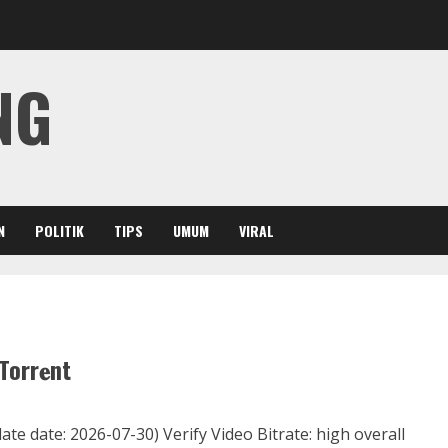
NG
N
POLITIK
TIPS
UMUM
VIRAL
orr𝐞nt
e date: 2026-07-30) Verify Video Bitrate: high overall