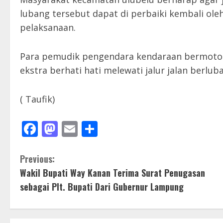
lubang tersebut dapat di perbaiki kembali ol
pelaksanaan.
Para pemudik pengendara kendaraan bermotor
ekstra berhati hati melewati jalur jalan berlub
( Taufik)
Facebook
Mastodon
Email
Share
C
Previous:
Wakil Bupati Way Kanan Terima Surat Penugasan
o
sebagai Plt. Bupati Dari Gubernur Lampung
n