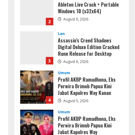
Assassin’s Creed Shadows
Digital Deluxe Edition Cracked
Rune Release for Desktop
3
August 6, 2026
Umum
Profil AKBP Ramadhona, Eks
Perwira Brimob Papua Kini
Jabat Kapolres Way Kanan
4
August 5, 2026
Umum
Profil AKBP Ramadhona, Eks
Perwira Brimob Papua Kini
Jabat Kapolres Way
Kanan,Masyarakat Ogan Di
5
Lampung Doakan Jadi Jendral
August 4, 2026
Serialers
MATLAB Crack + Portable Clean
Premium