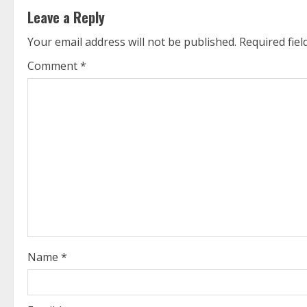
t
Leave a Reply
i
Your email address will not be published.
Required fie
n
Comment
*
u
e
R
e
a
d
i
Name
*
n