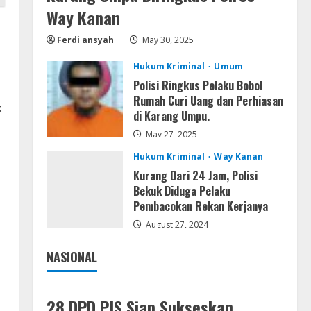
Profil AKBP Ramadhona, Eks
Way Kanan
Perwira Brimob Papua Kini
Ferdi ansyah
May 30, 2025
Jabat Kapolres Way
Kanan,Masyarakat Ogan Di
5
Hukum Kriminal
Umum
Lampung Doakan Jadi Jendral
Polisi Ringkus Pelaku Bobol
August 4, 2026
Rumah Curi Uang dan Perhiasan
k
di Karang Umpu.
May 27, 2025
Hukum Kriminal
Way Kanan
Kurang Dari 24 Jam, Polisi
Bekuk Diduga Pelaku
Pembacokan Rekan Kerjanya
August 27, 2024
NASIONAL
Jakarta
Nasional
28 DPD PJS Siap Sukseskan