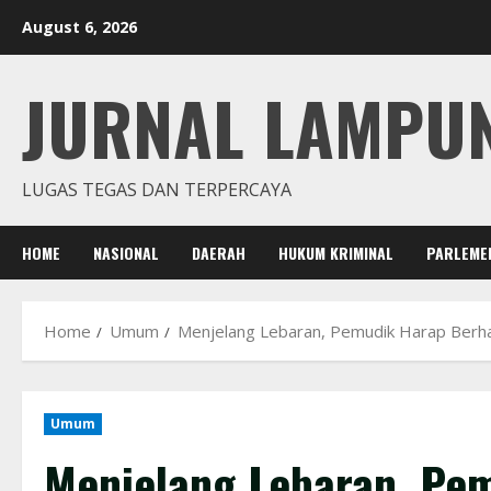
Skip
August 6, 2026
to
content
JURNAL LAMPU
LUGAS TEGAS DAN TERPERCAYA
HOME
NASIONAL
DAERAH
HUKUM KRIMINAL
PARLEME
Home
Umum
Menjelang Lebaran, Pemudik Harap Berhati
Umum
Menjelang Lebaran, Pem