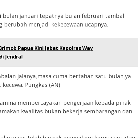
 bulan januari tepatnya bulan februari tambal
ng berubah menjadi kekecewaan ucapnya.
Brimob Papua Kini Jabat Kapolres Way
i Jendral
mbalan jalanya,masa cuma bertahan satu bulan,ya
t kecewa. Pungkas (AN)
tamina mempercayakan pengerjaan kepada pihak
amakan kwalitas bukan bekerja sembarangan dan
jalan yang telah banyak mengalami kerusakan atau