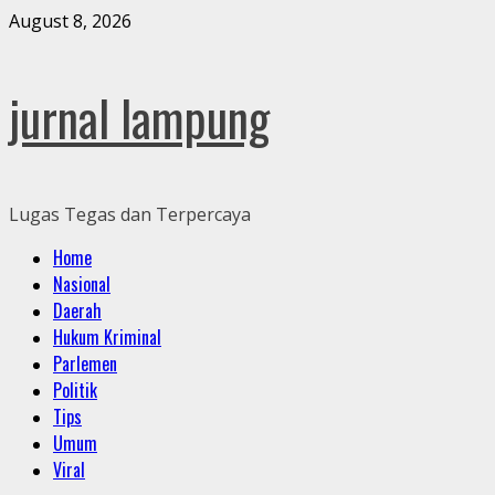
Skip
August 8, 2026
to
content
jurnal lampung
Lugas Tegas dan Terpercaya
Primary
Home
Menu
Nasional
Daerah
Hukum Kriminal
Parlemen
Politik
Tips
Umum
Viral