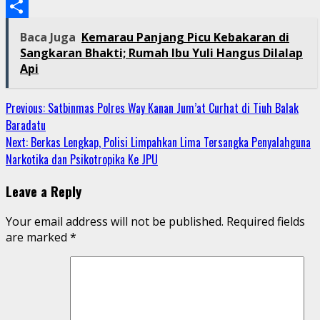
Email
Share
Baca Juga
Kemarau Panjang Picu Kebakaran di
Sangkaran Bhakti; Rumah Ibu Yuli Hangus Dilalap
Api
Continue
Previous:
Satbinmas Polres Way Kanan Jum’at Curhat di Tiuh Balak
Baradatu
Reading
Next:
Berkas Lengkap, Polisi Limpahkan Lima Tersangka Penyalahguna
Narkotika dan Psikotropika Ke JPU
Leave a Reply
Your email address will not be published.
Required fields
are marked
*