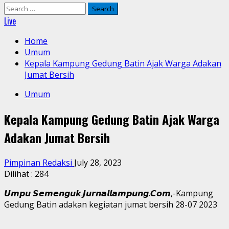
Search
for:
Live
Home
Umum
Kepala Kampung Gedung Batin Ajak Warga Adakan
Jumat Bersih
Umum
Kepala Kampung Gedung Batin Ajak Warga
Adakan Jumat Bersih
Pimpinan Redaksi
July 28, 2023
Dilihat :
284
𝙐𝙢𝙥𝙪 𝙎𝙚𝙢𝙚𝙣𝙜𝙪𝙠.𝙅𝙪𝙧𝙣𝙖𝙡𝙡𝙖𝙢𝙥𝙪𝙣𝙜.𝘾𝙤𝙢,-Kampung
Gedung Batin adakan kegiatan jumat bersih 28-07 2023