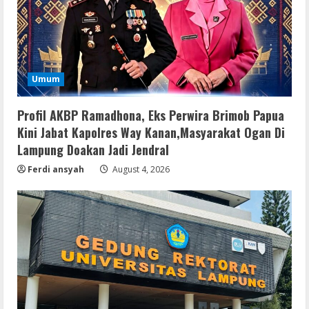
Umum
Profil AKBP Ramadhona, Eks Perwira Brimob Papua
Kini Jabat Kapolres Way Kanan,Masyarakat Ogan Di
Lampung Doakan Jadi Jendral
Ferdi ansyah
August 4, 2026
Serialers
MATLAB R2024b Crack exe [Full] x64
Bypass
August 7, 2026
2
Serialers
VMware Workstation Portable +