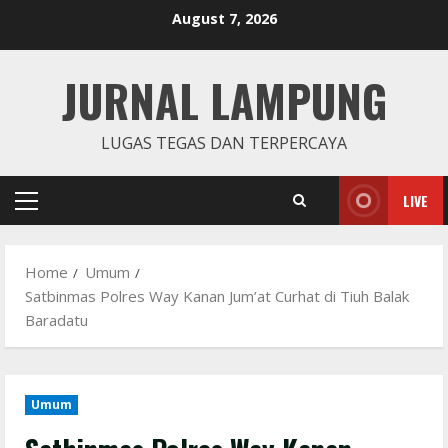
Skip
August 7, 2026
to
content
JURNAL LAMPUNG
LUGAS TEGAS DAN TERPERCAYA
LIVE
Primary
Menu
Home
Umum
Satbinmas Polres Way Kanan Jum’at Curhat di Tiuh Balak
Baradatu
Umum