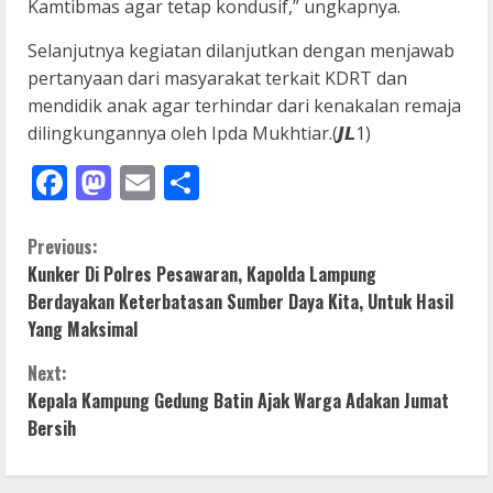
Kamtibmas agar tetap kondusif,” ungkapnya.
Selanjutnya kegiatan dilanjutkan dengan menjawab
pertanyaan dari masyarakat terkait KDRT dan
mendidik anak agar terhindar dari kenakalan remaja
dilingkungannya oleh Ipda Mukhtiar.(𝙅𝙇1)
Facebook
Mastodon
Email
Share
C
Previous:
Kunker Di Polres Pesawaran, Kapolda Lampung
o
Berdayakan Keterbatasan Sumber Daya Kita, Untuk Hasil
Yang Maksimal
n
Next:
t
Kepala Kampung Gedung Batin Ajak Warga Adakan Jumat
i
Bersih
n