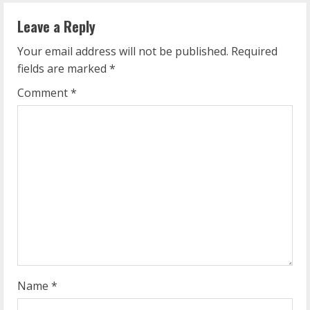
u
Leave a Reply
e
Your email address will not be published.
Required
fields are marked
*
R
Comment
*
e
a
d
i
n
g
Name
*