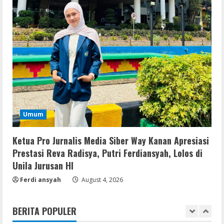
Activator Final
August 6, 2026
3
Serialers
MATLAB Crack + Portable Clean
Premium
August 6, 2026
4
Serialers
Umum
Ableton Live Crack + Portable Windows
10 (x32x64)
Ketua Pro Jurnalis Media Siber Way Kanan Apresiasi
August 6, 2026
5
Prestasi Reva Radisya, Putri Ferdiansyah, Lolos di
Unila Jurusan HI
Remux
Ferdi ansyah
August 4, 2026
Coyote vs. Acme 2026 Pre-DVDRip
2160𝚙 AVC
BERITA POPULER
August 7, 2026
1