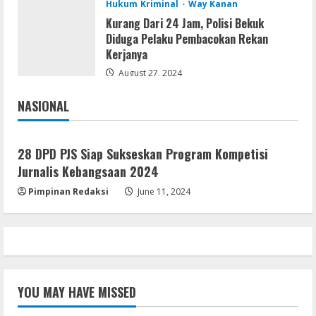
Hukum Kriminal
Way Kanan
Kurang Dari 24 Jam, Polisi Bekuk
Serialers
Diduga Pelaku Pembacokan Rekan
MATLAB Crack + Portable Clean
Kerjanya
Premium
August 27, 2024
August 6, 2026
4
NASIONAL
Jakarta
Nasional
Serialers
Ableton Live Crack + Portable Windows
28 DPD PJS Siap Sukseskan Program Kompetisi
10 (x32x64)
Jurnalis Kebangsaan 2024
August 6, 2026
5
Pimpinan Redaksi
June 11, 2024
YOU MAY HAVE MISSED