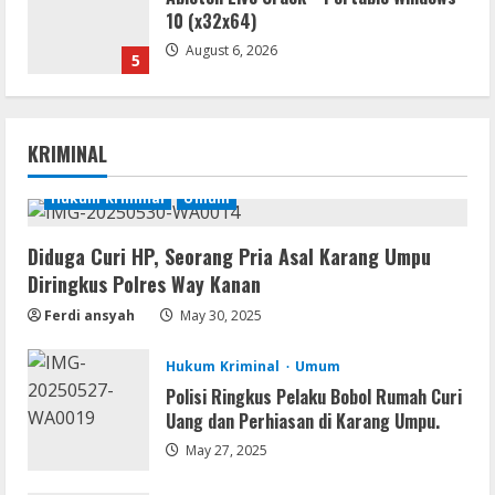
10 (x32x64)
August 6, 2026
5
Remux
Coyote vs. Acme 2026 Pre-DVDRip
KRIMINAL
2160𝚙 AVC
August 7, 2026
Hukum Kriminal
Umum
1
Diduga Curi HP, Seorang Pria Asal Karang Umpu
Serialers
Diringkus Polres Way Kanan
MATLAB R2024b Crack exe [Full] x64
Bypass
Ferdi ansyah
May 30, 2025
August 7, 2026
2
Hukum Kriminal
Umum
Polisi Ringkus Pelaku Bobol Rumah Curi
Serialers
Uang dan Perhiasan di Karang Umpu.
VMware Workstation Portable +
Activator Final
May 27, 2025
August 6, 2026
3