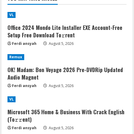
VL
Office 2024 Mondo Lite Installer EXE Account-Free
Setup Frее Download To𝚛rent
Ferdi ansyah
August 5, 2026
Remux
OK! Madam: Bon Voyage 2026 Pre-DVDRip Updated
Audio Magnet
Ferdi ansyah
August 5, 2026
VL
Microsoft 365 Home & Business With Crack English
(To𝚛𝚛еnt)
Ferdi ansyah
August 5, 2026