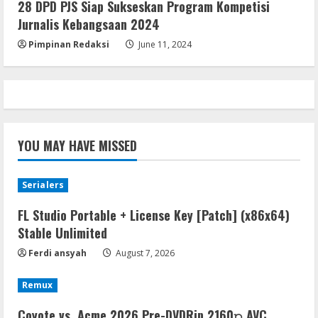
28 DPD PJS Siap Sukseskan Program Kompetisi
Premium
Jurnalis Kebangsaan 2024
August 6, 2026
5
Pimpinan Redaksi
June 11, 2024
YOU MAY HAVE MISSED
Serialers
FL Studio Portable + License Key [Patch] (x86x64)
Stable Unlimited
Ferdi ansyah
August 7, 2026
Remux
Coyote vs. Acme 2026 Pre-DVDRip 2160𝚙 AVC