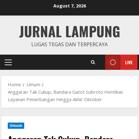
Skip
August 7, 2026
to
content
JURNAL LAMPUNG
LUGAS TEGAS DAN TERPERCAYA
LIVE
Primary
Menu
Home
Umum
Anggaran Tak Cukup, Bandara Gatot Subroto Hentikan
Layanan Penerbangan Hingga Akhir Oktober
Umum