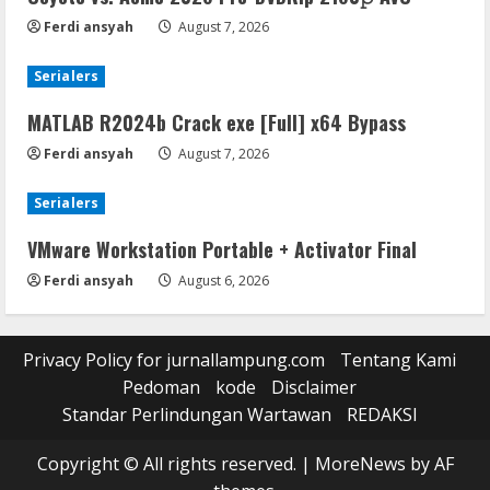
Ferdi ansyah
August 7, 2026
Serialers
MATLAB R2024b Crack exe [Full] x64 Bypass
Ferdi ansyah
August 7, 2026
Serialers
VMware Workstation Portable + Activator Final
Ferdi ansyah
August 6, 2026
Privacy Policy for jurnallampung.com
Tentang Kami
Pedoman
kode
Disclaimer
Standar Perlindungan Wartawan
REDAKSI
Copyright © All rights reserved.
|
MoreNews
by AF