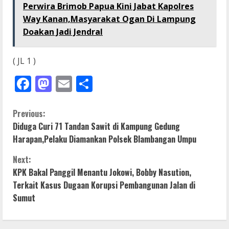
Perwira Brimob Papua Kini Jabat Kapolres
Way Kanan,Masyarakat Ogan Di Lampung
Doakan Jadi Jendral
( JL 1 )
Facebook
Mastodon
Email
Share
C
Previous:
Diduga Curi 71 Tandan Sawit di Kampung Gedung
o
Harapan,Pelaku Diamankan Polsek Blambangan Umpu
n
Next:
KPK Bakal Panggil Menantu Jokowi, Bobby Nasution,
t
Terkait Kasus Dugaan Korupsi Pembangunan Jalan di
i
Sumut
n