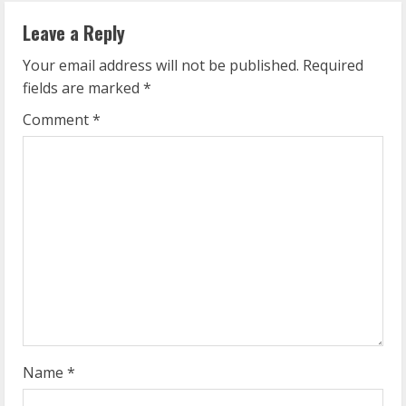
u
Leave a Reply
e
Your email address will not be published.
Required
fields are marked
*
R
Comment
*
e
a
d
i
n
g
Name
*