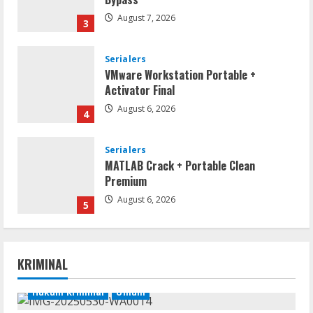
August 7, 2026
3
Serialers
VMware Workstation Portable +
Activator Final
August 6, 2026
4
Serialers
MATLAB Crack + Portable Clean
Premium
August 6, 2026
5
Serialers
FL Studio Portable + License Key
KRIMINAL
[Patch] (x86x64) Stable Unlimited
August 7, 2026
Hukum Kriminal
Umum
1