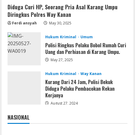
Diduga Curi HP, Seorang Pria Asal Karang Umpu
Remux
Diringkus Polres Way Kanan
Coyote vs. Acme 2026 Pre-DVDRip
2160𝚙 AVC
Ferdi ansyah
May 30, 2025
August 7, 2026
2
Hukum Kriminal
Umum
Polisi Ringkus Pelaku Bobol Rumah Curi
Serialers
Uang dan Perhiasan di Karang Umpu.
MATLAB R2024b Crack exe [Full] x64
Bypass
May 27, 2025
August 7, 2026
3
Hukum Kriminal
Way Kanan
Kurang Dari 24 Jam, Polisi Bekuk
Serialers
Diduga Pelaku Pembacokan Rekan
VMware Workstation Portable +
Kerjanya
Activator Final
August 27, 2024
August 6, 2026
4
NASIONAL
Jakarta
Nasional
Serialers
MATLAB Crack + Portable Clean