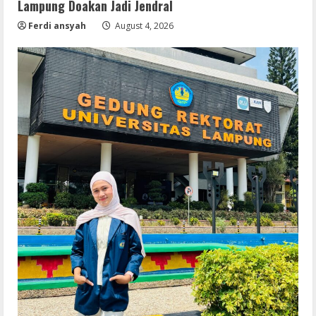
Lampung Doakan Jadi Jendral
Ferdi ansyah
August 4, 2026
Remux
Coyote vs. Acme 2026 Pre-DVDRip
2160𝚙 AVC
August 7, 2026
2
Serialers
MATLAB R2024b Crack exe [Full] x64
Bypass
August 7, 2026
3
Serialers
VMware Workstation Portable +
Activator Final
August 6, 2026
4