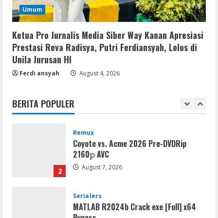
Serialers
Umum
MATLAB Crack + Portable Clean
Premium
Ketua Pro Jurnalis Media Siber Way Kanan Apresiasi
August 6, 2026
5
Prestasi Reva Radisya, Putri Ferdiansyah, Lolos di
Unila Jurusan HI
Serialers
Ferdi ansyah
August 4, 2026
FL Studio Portable + License Key
[Patch] (x86x64) Stable Unlimited
BERITA POPULER
August 7, 2026
1
Remux
Coyote vs. Acme 2026 Pre-DVDRip
2160𝚙 AVC
August 7, 2026
2
Serialers
MATLAB R2024b Crack exe [Full] x64
Bypass