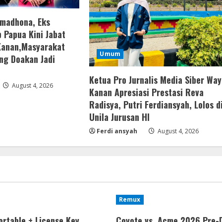
amadhona, Eks
 Papua Kini Jabat
Kanan,Masyarakat
Umum
ng Doakan Jadi
Ketua Pro Jurnalis Media Siber Way
August 4, 2026
Kanan Apresiasi Prestasi Reva
Radisya, Putri Ferdiansyah, Lolos d
Unila Jurusan HI
Ferdi ansyah
August 4, 2026
Remux
ortable + License Key
Coyote vs. Acme 2026 Pre-