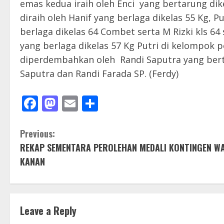
emas kedua iraih oleh Enci yang bertarung di
diraih oleh Hanif yang berlaga dikelas 55 Kg, P
berlaga dikelas 64 Combet serta M Rizki kls 64 
yang berlaga dikelas 57 Kg Putri di kelompok
diperdembahkan oleh Randi Saputra yang berta
Saputra dan Randi Farada SP. (Ferdy)
Facebook
Mastodon
Email
Share
C
Previous:
REKAP SEMENTARA PEROLEHAN MEDALI KONTINGEN W
o
KANAN
n
t
Leave a Reply
i