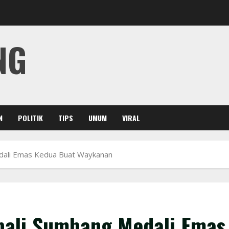
NG
N
POLITIK
TIPS
UMUM
VIRAL
ali Emas Kedua Buat Waykanan
ali Sumbang Medali Emas