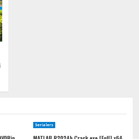
i
Serialers
DVDRip
MATLAB R2024b Crack exe [Full] x64