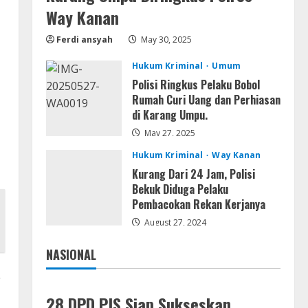
Serialers
Way Kanan
MATLAB R2024b Crack exe
[Full] x64 Bypass
Ferdi ansyah
May 30, 2025
August 7, 2026
4
Hukum Kriminal
Umum
Polisi Ringkus Pelaku Bobol
Serialers
Rumah Curi Uang dan Perhiasan
VMware Workstation Portable +
di Karang Umpu.
Activator Final
May 27, 2025
August 6, 2026
5
Hukum Kriminal
Way Kanan
Kurang Dari 24 Jam, Polisi
Bekuk Diduga Pelaku
Pembacokan Rekan Kerjanya
August 27, 2024
NASIONAL
Jakarta
Nasional
,
28 DPD PJS Siap Sukseskan