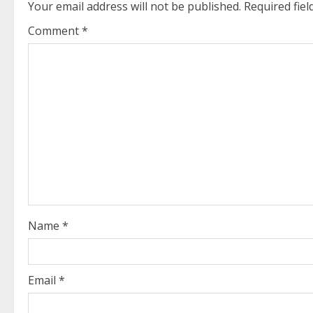
Your email address will not be published.
Required fie
n
Comment
*
u
e
R
e
a
d
i
Name
*
n
g
Email
*