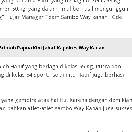
ang benama Fikri yang berlaga di kelas 58 Kg
women 50.kg yang dalam Final berhasil mengungguli
ung” , ujar Manager Team Sambo Way kanan Gde
Brimob Papua Kini Jabat Kapolres Way Kanan
leh Hanif yang berlaga dikelas 55 Kg, Putra dan
 di kelas 64 Sport, selain itu Habif juga berhasil
 yang gembira atas hal itu, Karena dengan demikia
dan bahkan atlet-atlet sambo Way Kanan juga sukse