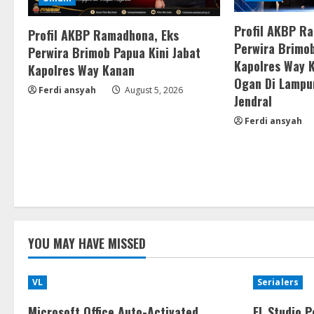
Profil AKBP R
Profil AKBP Ramadhona, Eks
Perwira Brimob
Perwira Brimob Papua Kini Jabat
Kapolres Way 
Kapolres Way Kanan
Ogan Di Lampu
Ferdi ansyah
August 5, 2026
Jendral
Ferdi ansyah
YOU MAY HAVE MISSED
VL
Serialers
Microsoft Office Auto-Activated
FL Studio P