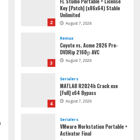
FL Studio Portable + License
Key [Patch] (x86x64) Stable
Unlimited
2
August 7, 2026
Remux
Coyote vs. Acme 2026 Pre-
DVDRip 2160𝚙 AVC
August 7, 2026
3
Serialers
MATLAB R2024b Crack exe
[Full] x64 Bypass
August 7, 2026
4
Serialers
a
VMware Workstation Portable +
Activator Final