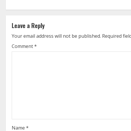
n
t
Leave a Reply
i
Your email address will not be published.
Required fie
n
Comment
*
u
e
R
e
a
d
i
Name
*