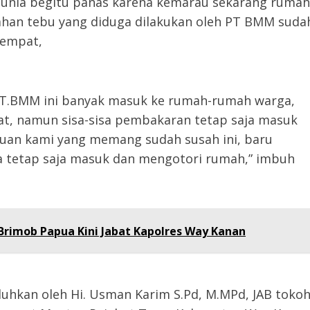
unia begitu panas karena kemarau sekarang rumah
han tebu yang diduga dilakukan oleh PT BMM suda
etempat,
PT.BMM ini banyak masuk ke rumah-rumah warga,
at, namun sisa-sisa pembakaran tetap saja masuk
duan kami yang memang sudah susah ini, baru
ya tetap saja masuk dan mengotori rumah,” imbuh
Brimob Papua Kini Jabat Kapolres Way Kanan
uhkan oleh Hi. Usman Karim S.Pd, M.MPd, JAB toko