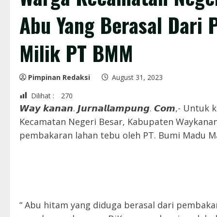
Abu Yang Berasal Dari
Milik PT BMM
Pimpinan Redaksi
August 31, 2023
Dilihat :
270
𝙒𝙖𝙮 𝙠𝙖𝙣𝙖𝙣. 𝙅𝙪𝙧𝙣𝙖𝙡𝙡𝙖𝙢𝙥𝙪𝙣𝙜. 𝘾𝙤𝙢,
Kecamatan Negeri Besar, Kabupaten Waykanan
pembakaran lahan tebu oleh PT. Bumi Madu M
“ Abu hitam yang diduga berasal dari pembaka