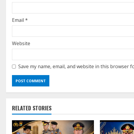
n
g
Email
*
Website
Save my name, email, and website in this browser f
RELATED STORIES