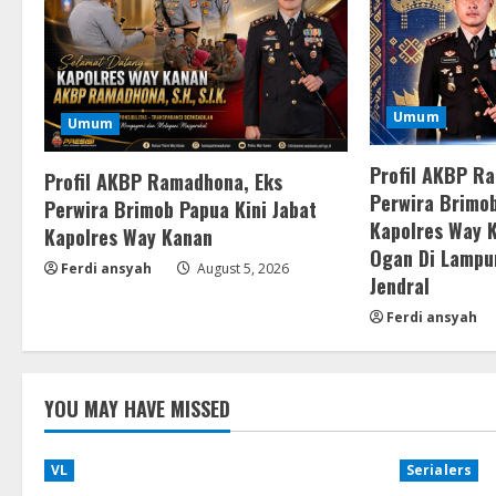
Umum
Umum
Profil AKBP R
Profil AKBP Ramadhona, Eks
Perwira Brimob
Perwira Brimob Papua Kini Jabat
Kapolres Way 
Kapolres Way Kanan
Ogan Di Lampu
Ferdi ansyah
August 5, 2026
Jendral
Ferdi ansyah
YOU MAY HAVE MISSED
VL
Serialers