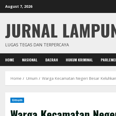
Skip
August 7, 2026
to
content
JURNAL LAMPU
LUGAS TEGAS DAN TERPERCAYA
HOME
NASIONAL
DAERAH
HUKUM KRIMINAL
PARLEME
Home
Umum
Warga Kecamatan Negeri Besar Keluhkan
Umum
Warga Kecamatan Neger