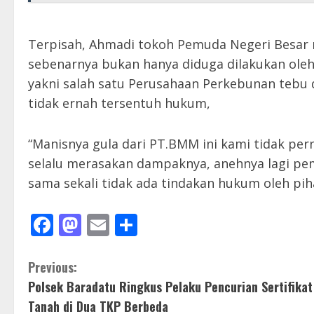
Terpisah, Ahmadi tokoh Pemuda Negeri Besar
sebenarnya bukan hanya diduga dilakukan oleh
yakni salah satu Perusahaan Perkebunan tebu d
tidak ernah tersentuh hukum,
“Manisnya gula dari PT.BMM ini kami tidak per
selalu merasakan dampaknya, anehnya lagi pemb
sama sekali tidak ada tindakan hukum oleh pih
Facebook
Mastodon
Email
Share
C
Previous:
Polsek Baradatu Ringkus Pelaku Pencurian Sertifikat
o
Tanah di Dua TKP Berbeda