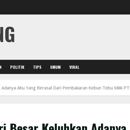
NG
N
POLITIK
TIPS
UMUM
VIRAL
 Adanya Abu Yang Berasal Dari Pembakaran Kebun Tebu Milik P
i Besar Keluhkan Adanya