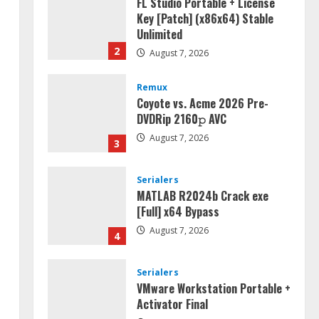
FL Studio Portable + License
Key [Patch] (x86x64) Stable
Unlimited
2
August 7, 2026
Remux
Coyote vs. Acme 2026 Pre-
DVDRip 2160𝚙 AVC
August 7, 2026
3
Serialers
MATLAB R2024b Crack exe
[Full] x64 Bypass
August 7, 2026
4
Serialers
VMware Workstation Portable +
Activator Final