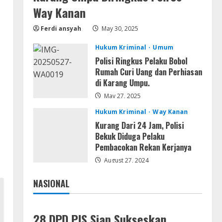
Serialers
Way Kanan
MATLAB R2024b Crack exe
[Full] x64 Bypass
Ferdi ansyah
May 30, 2025
August 7, 2026
4
Hukum Kriminal
Umum
Polisi Ringkus Pelaku Bobol
Serialers
Rumah Curi Uang dan Perhiasan
VMware Workstation Portable +
di Karang Umpu.
Activator Final
May 27, 2025
August 6, 2026
5
Hukum Kriminal
Way Kanan
Kurang Dari 24 Jam, Polisi
Bekuk Diduga Pelaku
Pembacokan Rekan Kerjanya
August 27, 2024
NASIONAL
Jakarta
Nasional
28 DPD PJS Siap Sukseskan