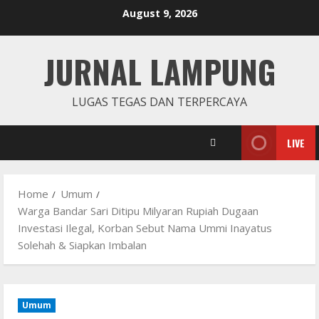
Skip
August 9, 2026
to
content
JURNAL LAMPUNG
LUGAS TEGAS DAN TERPERCAYA
LIVE
Home
Umum
Warga Bandar Sari Ditipu Milyaran Rupiah Dugaan
Investasi Ilegal, Korban Sebut Nama Ummi Inayatus
Solehah & Siapkan Imbalan
Umum