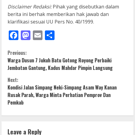
Disclaimer Redaksi:
Pihak yang disebutkan dalam
berita ini berhak memberikan hak jawab dan
klarifikasi sesuai UU Pers No. 40/1999.
Facebook
Mastodon
Email
Share
C
Previous:
Warga Dusun 7 Jukuh Batu Gotong Royong Perbaiki
o
Jembatan Gantung, Kadus Mahdar Pimpin Langsung
n
Next:
Kondisi Jalan Simpang Neki-Simpang Asam Way Kanan
t
Rusak Parah, Warga Minta Perhatian Pemprov Dan
i
Pemkab
n
u
Leave a Reply