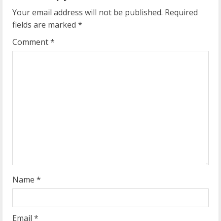
e
Your email address will not be published.
Required
fields are marked
*
R
Comment
*
e
a
d
i
n
g
Name
*
Email
*