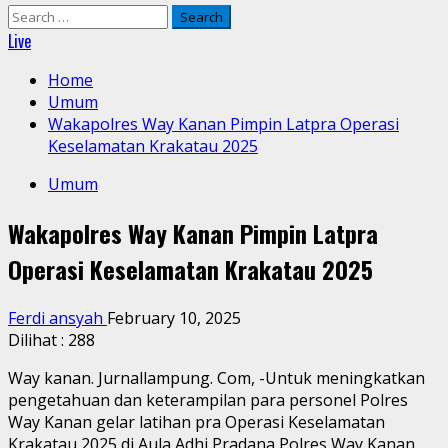
Search
for:
Live
Home
Umum
Wakapolres Way Kanan Pimpin Latpra Operasi
Keselamatan Krakatau 2025
Umum
Wakapolres Way Kanan Pimpin Latpra
Operasi Keselamatan Krakatau 2025
Ferdi ansyah
February 10, 2025
Dilihat :
288
Way kanan. Jurnallampung. Com, -Untuk meningkatkan
pengetahuan dan keterampilan para personel Polres
Way Kanan gelar latihan pra Operasi Keselamatan
Krakatau 2025 di Aula Adhi Pradana Polres Way Kanan.