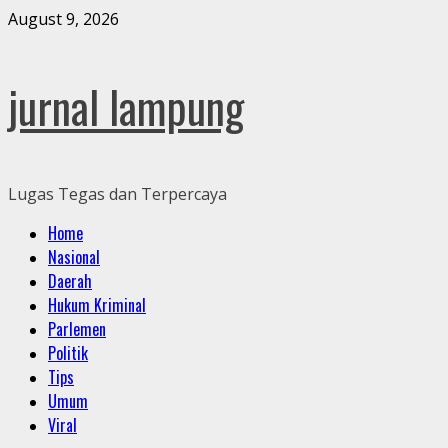
Skip
August 9, 2026
to
content
jurnal lampung
Lugas Tegas dan Terpercaya
Primary
Home
Menu
Nasional
Daerah
Hukum Kriminal
Parlemen
Politik
Tips
Umum
Viral