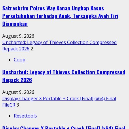
Satreskrim Polres Way Kanan Ungkap Kasus
Persetubuhan terhadap Anak, Tersangka Ayah Tiri
Diamankan
August 9, 2026
Uncharted: Legacy of Thieves Collection Compressed
Repack 2026
2
Coop
Uncharted: Legacy of Thieves Collection Compressed
Repack 2026
August 9, 2026
Display Changer X Portable + Crack [Final] (x64) Final
FileCR
3
Resettools
Display Changer X Portable + Crack [Final] (x64) Final