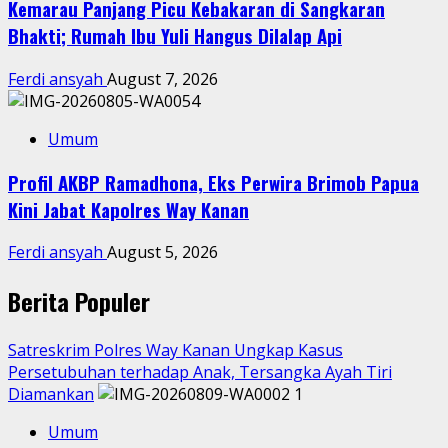
Kemarau Panjang Picu Kebakaran di Sangkaran
Bhakti; Rumah Ibu Yuli Hangus Dilalap Api
Ferdi ansyah
August 7, 2026
Umum
Profil AKBP Ramadhona, Eks Perwira Brimob Papua
Kini Jabat Kapolres Way Kanan
Ferdi ansyah
August 5, 2026
Berita Populer
Satreskrim Polres Way Kanan Ungkap Kasus
Persetubuhan terhadap Anak, Tersangka Ayah Tiri
Diamankan
1
Umum