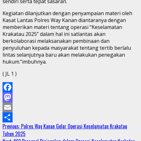
sendiri serta tepat sasaran.
Kegiatan dilanjutkan dengan penyampaian materi oleh
Kasat Lantas Polres Way Kanan diantaranya dengan
memberikan materi tentang operasi “Keselamatan
Krakatau 2025” dalam hal ini satlantas akan
berkolaborasi melaksanakan pembinaan dan
penyuluhan kepada masyarakat tentang tertib berlalu
lintas selanjutnya baru akan melakukan penegakan
hukum.”imbuhnya.
( JL 1 )
Facebook
Mastodon
Email
Continue
Previous:
Polres Way Kanan Gelar Operasi Keselamatan Krakatau
Share
Tahun 2025
Reading