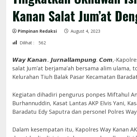
Kanan Salat Jum’at De
Pimpinan Redaksi
August 4, 2023
Dilihat :
562
𝙒𝙖𝙮 𝙆𝙖𝙣𝙖𝙣.. 𝙅𝙪𝙧𝙣𝙖𝙡𝙡𝙖𝙢𝙥𝙪𝙣𝙜. 𝘾
salat Jum’at berjama’ah bersama alim ulama, to
Kelurahan Tiuh Balak Pasar Kecamatan Baradat
Kegiatan dihadiri pengurus ponpes Miftahul A
Burhannuddin, Kasat Lantas AKP Elvis Yani, Ka
Baradatu Edy Saputra dan personel Polres Way
Dalam kesempatan itu, Kapolres Way Kanan AK