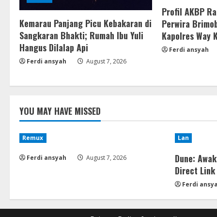
Profil AKBP R
Kemarau Panjang Picu Kebakaran di
Perwira Brimob
Sangkaran Bhakti; Rumah Ibu Yuli
Kapolres Way 
Hangus Dilalap Api
Ferdi ansyah
Ferdi ansyah
August 7, 2026
YOU MAY HAVE MISSED
Remux
Lan
Dune: Awak
Ferdi ansyah
August 7, 2026
Direct Lin
Ferdi ansy