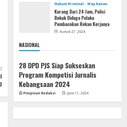
VL
Hukum Kriminal
Way Kanan
Office 365 Mondo Pre-
Kurang Dari 24 Jam, Polisi
Activated
Bekuk Diduga Pelaku
August 7, 2026
Pembacokan Rekan Kerjanya
4
August 27, 2024
Umum
Kemarau Panjang Picu
NASIONAL
Kebakaran di Sangkaran
Jakarta
Nasional
Bhakti; Rumah Ibu Yuli Hangus
Dilalap Api
5
28 DPD PJS Siap Sukseskan
:
August 7, 2026
Program Kompetisi Jurnalis
l
Kebangsaan 2024
3
Pimpinan Redaksi
June 11, 2024