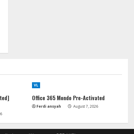
VL
ted]
Office 365 Mondo Pre-Activated
Ferdi ansyah
August 7, 2026
26