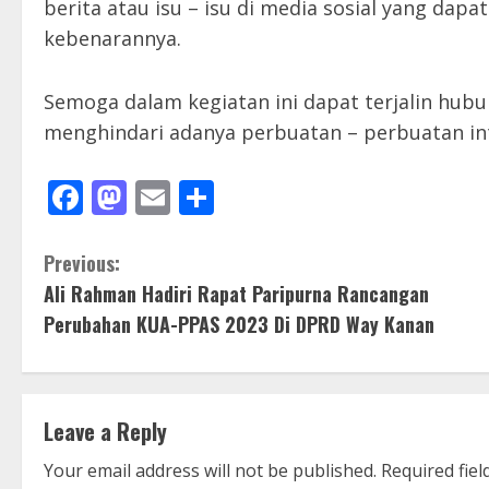
berita atau isu – isu di media sosial yang d
kebenarannya.
Semoga dalam kegiatan ini dapat terjalin hu
menghindari adanya perbuatan – perbuatan int
Facebook
Mastodon
Email
Share
C
Previous:
Ali Rahman Hadiri Rapat Paripurna Rancangan
o
Perubahan KUA-PPAS 2023 Di DPRD Way Kanan
n
t
Leave a Reply
i
Your email address will not be published.
Required fie