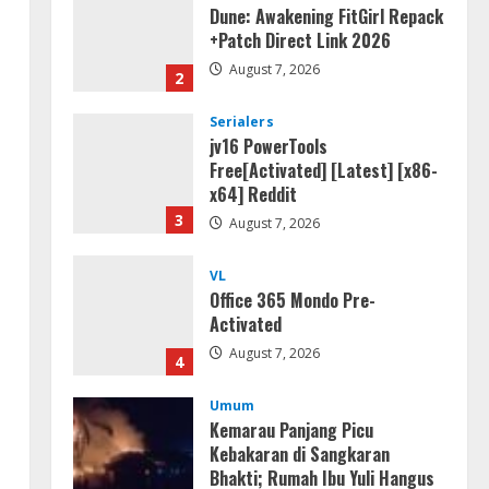
Dune: Awakening FitGirl Repack
+Patch Direct Link 2026
August 7, 2026
2
Serialers
jv16 PowerTools
Free[Activated] [Latest] [x86-
x64] Reddit
3
August 7, 2026
VL
Office 365 Mondo Pre-
Activated
August 7, 2026
4
Umum
Kemarau Panjang Picu
Kebakaran di Sangkaran
Bhakti; Rumah Ibu Yuli Hangus