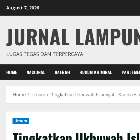
Skip
August 7, 2026
to
content
JURNAL LAMPU
LUGAS TEGAS DAN TERPERCAYA
HOME
NASIONAL
DAERAH
HUKUM KRIMINAL
PARLEME
Home
Umum
Tingkatkan Ukhuwah Islamiyah, Kapolres
Umum
Tingkatkan Ukhuwah Is