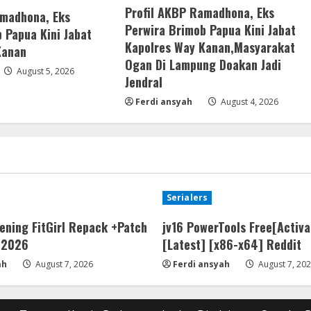
Profil AKBP Ramadhona, Eks
amadhona, Eks
Perwira Brimob Papua Kini Jabat
 Papua Kini Jabat
Kapolres Way Kanan,Masyarakat
Kanan
Ogan Di Lampung Doakan Jadi
August 5, 2026
Jendral
Ferdi ansyah
August 4, 2026
Serialers
ening FitGirl Repack +Patch
jv16 PowerTools Free[Activa
k 2026
[Latest] [x86-x64] Reddit
ah
August 7, 2026
Ferdi ansyah
August 7, 20