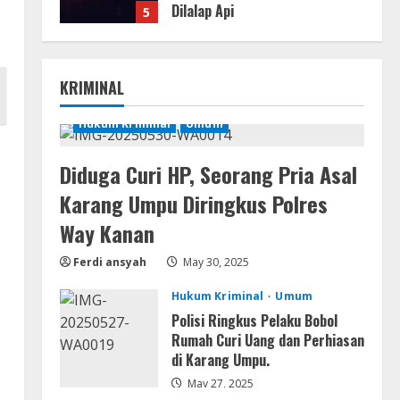
Dilalap Api
5
August 7, 2026
Remux
KRIMINAL
August 7, 2026
Hukum Kriminal
Umum
1
Diduga Curi HP, Seorang Pria Asal
Lan
Dune: Awakening FitGirl Repack
Karang Umpu Diringkus Polres
+Patch Direct Link 2026
Way Kanan
August 7, 2026
2
Ferdi ansyah
May 30, 2025
Serialers
Hukum Kriminal
Umum
jv16 PowerTools
Free[Activated] [Latest] [x86-
Polisi Ringkus Pelaku Bobol
x64] Reddit
Rumah Curi Uang dan Perhiasan
di Karang Umpu.
3
August 7, 2026
May 27, 2025