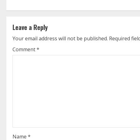
t
i
Leave a Reply
n
Your email address will not be published.
Required fie
u
Comment
*
e
R
e
a
d
i
Name
*