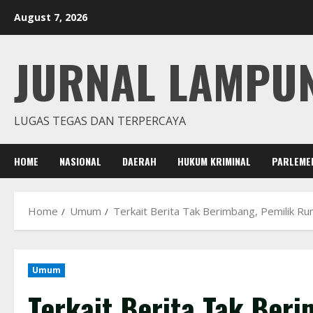
Skip
August 7, 2026
to
content
JURNAL LAMPU
LUGAS TEGAS DAN TERPERCAYA
HOME
NASIONAL
DAERAH
HUKUM KRIMINAL
PARLEME
Home
Umum
Terkait Berita Tak Berimbang, Pemilik 
Umum
Terkait Berita Tak Ber