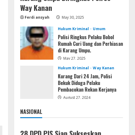
Serialers
Way Kanan
MATLAB Crack + Portable Clean
Premium
Ferdi ansyah
May 30, 2025
August 6, 2026
4
Hukum Kriminal
Umum
Polisi Ringkus Pelaku Bobol
Serialers
Rumah Curi Uang dan Perhiasan
Ableton Live Crack + Portable
di Karang Umpu.
Windows 10 (x32x64)
May 27, 2025
August 6, 2026
5
Hukum Kriminal
Way Kanan
Kurang Dari 24 Jam, Polisi
Bekuk Diduga Pelaku
Pembacokan Rekan Kerjanya
August 27, 2024
NASIONAL
Jakarta
Nasional
28 DPD PJS Siap Sukseskan