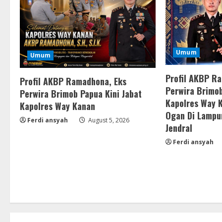
Umum
Umum
Profil AKBP R
Profil AKBP Ramadhona, Eks
Perwira Brimob
Perwira Brimob Papua Kini Jabat
Kapolres Way 
Kapolres Way Kanan
Ogan Di Lampu
Ferdi ansyah
August 5, 2026
Jendral
Ferdi ansyah