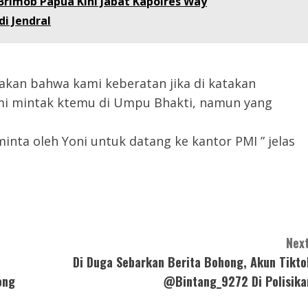
Brimob Papua Kini Jabat Kapolres Way
i Jendral
akan bahwa kami keberatan jika di katakan
mi mintak ktemu di Umpu Bhakti, namun yang
nta oleh Yoni untuk datang ke kantor PMI ” jelas
Next
Di Duga Sebarkan Berita Bohong, Akun Tikto
ong
@Bintang_9272 Di Polisika