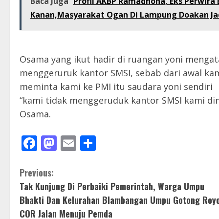
Baca Juga
Profil AKBP Ramadhona, Eks Perwira 
Kanan,Masyarakat Ogan Di Lampung Doakan Jad
Osama yang ikut hadir di ruangan yoni mengat
menggeruruk kantor SMSI, sebab dari awal ka
meminta kami ke PMI itu saudara yoni sendiri
“kami tidak menggeruduk kantor SMSI kami dimi
Osama.
Facebook
Mastodon
Email
Share
C
Previous:
Tak Kunjung Di Perbaiki Pemerintah, Warga Umpu
o
Bhakti Dan Kelurahan Blambangan Umpu Gotong Roy
n
COR Jalan Menuju Pemda