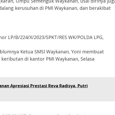
aran, Umpu Semenguk Waykanan, usai dirinya jug
 dalang kerusuhan di PMI Waykanan, dan berakibat
nomor LP/B/224/X/2023/SPKT/RES WK/POLDA LPG,
 seblumnya Ketua SMSI Waykanan, Yoni membuat
 keributan di kantor PMI Waykanan, Selasa
anan Apresiasi Prestasi Reva Radisya, Putri