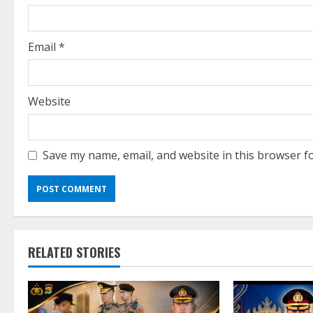
n
g
Email
*
Website
Save my name, email, and website in this browser f
RELATED STORIES