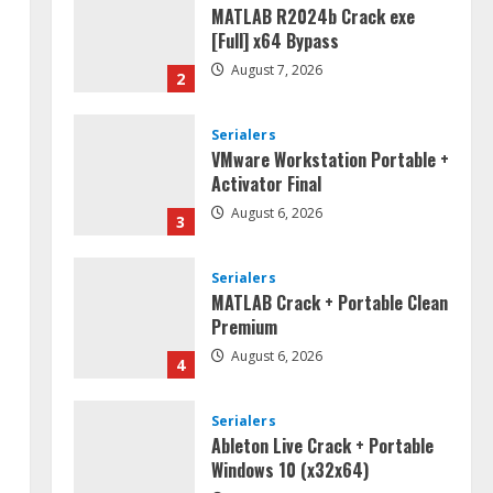
MATLAB R2024b Crack exe
s
[Full] x64 Bypass
August 7, 2026
2
Serialers
VMware Workstation Portable +
Activator Final
August 6, 2026
3
Serialers
MATLAB Crack + Portable Clean
Premium
August 6, 2026
4
Serialers
Ableton Live Crack + Portable
Windows 10 (x32x64)