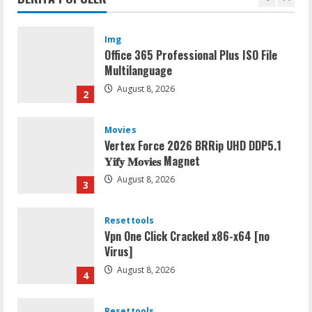
1
Img
Office 365 Professional Plus ISO File
Multilanguage
August 8, 2026
2
Movies
Vertex Force 2026 BRRip UHD DDP5.1
𝐘𝐢𝐟𝐲 𝐌𝐨𝐯𝐢𝐞𝐬 Magnet
August 8, 2026
3
Resettools
Vpn One Click Cracked x86-x64 [no
Virus]
August 8, 2026
4
Resettools