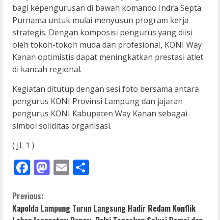
bagi kepengurusan di bawah komando Indra Septa
Purnama untuk mulai menyusun program kerja
strategis. Dengan komposisi pengurus yang diisi
oleh tokoh-tokoh muda dan profesional, KONI Way
Kanan optimistis dapat meningkatkan prestasi atlet
di kancah regional.
Kegiatan ditutup dengan sesi foto bersama antara
pengurus KONI Provinsi Lampung dan jajaran
pengurus KONI Kabupaten Way Kanan sebagai
simbol soliditas organisasi.
( JL 1 )
Facebook
Mastodon
Email
Share
C
Previous:
Kapolda Lampung Turun Langsung Hadir Redam Konflik