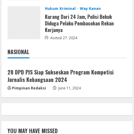
August 8, 2026
3
Hukum Kriminal
Way Kanan
Kurang Dari 24 Jam, Polisi Bekuk
Resettools
Diduga Pelaku Pembacokan Rekan
Vpn One Click Cracked x86-x64 [no
Kerjanya
Virus]
August 27, 2024
August 8, 2026
4
NASIONAL
Jakarta
Nasional
Resettools
GraphPad Prism Academic & Corporate
28 DPD PJS Siap Sukseskan Program Kompetisi
Cracked x86-x64 [no Virus]
Jurnalis Kebangsaan 2024
August 8, 2026
5
Pimpinan Redaksi
June 11, 2024
YOU MAY HAVE MISSED