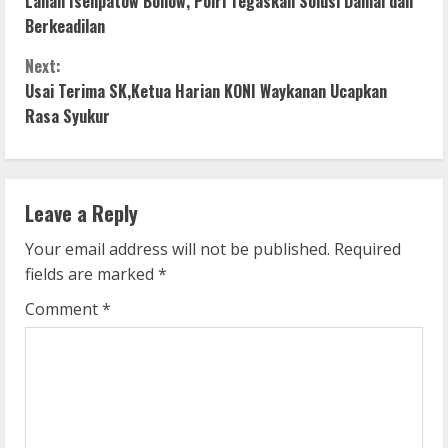
o
Lahan Isenpatow Bonow, Polri Tegaskan Solusi Damai dan
Berkeadilan
n
Next:
t
Usai Terima SK,Ketua Harian KONI Waykanan Ucapkan
i
Rasa Syukur
n
u
Leave a Reply
e
Your email address will not be published.
Required
fields are marked
*
R
Comment
*
e
a
d