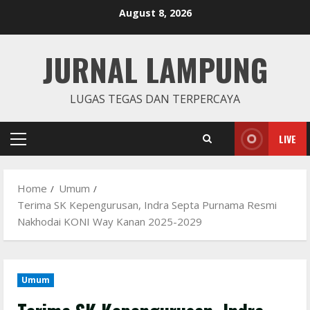
Skip
August 8, 2026
to
content
JURNAL LAMPUNG
LUGAS TEGAS DAN TERPERCAYA
LIVE
Primary
Menu
Home
Umum
Terima SK Kepengurusan, Indra Septa Purnama Resmi
Nakhodai KONI Way Kanan 2025-2029
Umum