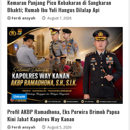
Kemarau Panjang Picu Kebakaran di Sangkaran
Bhakti; Rumah Ibu Yuli Hangus Dilalap Api
Ferdi ansyah
August 7, 2026
Img
Office 365 Professional Plus ISO File
Umum
Multilanguage
August 8, 2026
2
Profil AKBP Ramadhona, Eks Perwira Brimob Papua
Kini Jabat Kapolres Way Kanan
Movies
Ferdi ansyah
August 5, 2026