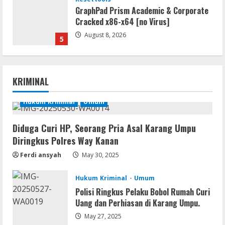
GraphPad Prism Academic & Corporate
Cracked x86-x64 [no Virus]
August 8, 2026
5
Resettools
Nik Collection (by DxO) Portable [no
KRIMINAL
Virus] (x64) Reddit
August 8, 2026
Hukum Kriminal
Umum
1
Diduga Curi HP, Seorang Pria Asal Karang Umpu
Img
Diringkus Polres Way Kanan
Office 365 Professional Plus ISO File
Multilanguage
Ferdi ansyah
May 30, 2025
August 8, 2026
2
Hukum Kriminal
Umum
Polisi Ringkus Pelaku Bobol Rumah Curi
Movies
Uang dan Perhiasan di Karang Umpu.
Vertex Force 2026 BRRip UHD DDP5.1
𝐘𝐢𝐟𝐲 𝐌𝐨𝐯𝐢𝐞𝐬 Magnet
May 27, 2025