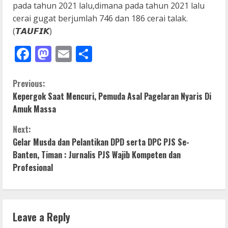
pada tahun 2021 lalu,dimana pada tahun 2021 lalu
cerai gugat berjumlah 746 dan 186 cerai talak.
(𝙏𝘼𝙐𝙁𝙄𝙆)
Facebook
Mastodon
Email
Share
C
Previous:
Kepergok Saat Mencuri, Pemuda Asal Pagelaran Nyaris Di
o
Amuk Massa
n
Next:
Gelar Musda dan Pelantikan DPD serta DPC PJS Se-
t
Banten, Timan : Jurnalis PJS Wajib Kompeten dan
i
Profesional
n
u
Leave a Reply