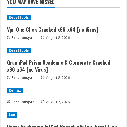
YOU MAY HAVE MISSED
Resettools
Vpn One Click Cracked x86-x64 [no Virus]
Ferdi ansyah
August 8, 2026
Resettools
GraphPad Prism Academic & Corporate Cracked
x86-x64 [no Virus]
Ferdi ansyah
August 8, 2026
Remux
Ferdi ansyah
August 7, 2026
Lan
Dune: Awakening FitGirl Repack +Patch Direct Link