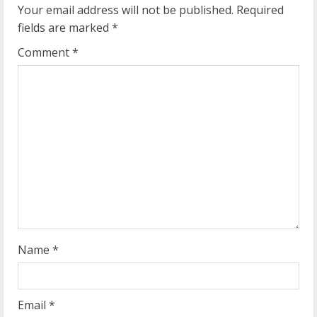
e
Your email address will not be published.
Required
fields are marked
*
R
Comment
*
e
a
d
i
n
g
Name
*
Email
*