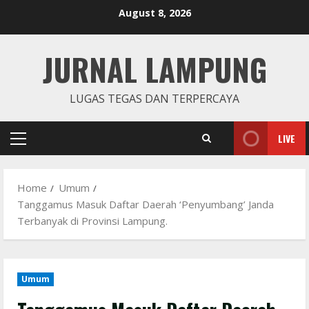
Skip
August 8, 2026
to
content
JURNAL LAMPUNG
LUGAS TEGAS DAN TERPERCAYA
LIVE
Primary
Menu
Home
Umum
Tanggamus Masuk Daftar Daerah ‘Penyumbang’ Janda
Terbanyak di Provinsi Lampung.
Umum