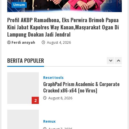
Serialers
Umum
jv16 PowerTools Free[Activated]
[Latest] [x86-x64] Reddit
Profil AKBP Ramadhona, Eks Perwira Brimob Papua
August 7, 2026
5
Kini Jabat Kapolres Way Kanan,Masyarakat Ogan Di
Lampung Doakan Jadi Jendral
Resettools
Ferdi ansyah
August 4, 2026
Vpn One Click Cracked x86-x64 [no
Virus]
BERITA POPULER
August 8, 2026
1
Resettools
GraphPad Prism Academic & Corporate
Cracked x86-x64 [no Virus]
August 8, 2026
2
Remux