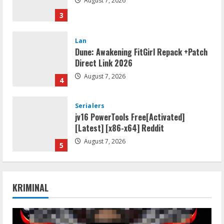
August 7, 2026
3
Lan
Dune: Awakening FitGirl Repack +Patch
Direct Link 2026
August 7, 2026
4
Serialers
jv16 PowerTools Free[Activated]
[Latest] [x86-x64] Reddit
August 7, 2026
5
Resettools
Vpn One Click Cracked x86-x64 [no
KRIMINAL
Virus]
August 8, 2026
1