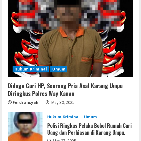
Resettools
GraphPad Prism Academic & Corporate
Cracked x86-x64 [no Virus]
August 8, 2026
2
Remux
August 7, 2026
Hukum Kriminal
Umum
3
Diduga Curi HP, Seorang Pria Asal Karang Umpu
Lan
Diringkus Polres Way Kanan
Dune: Awakening FitGirl Repack +Patch
Direct Link 2026
Ferdi ansyah
May 30, 2025
August 7, 2026
4
Hukum Kriminal
Umum
Polisi Ringkus Pelaku Bobol Rumah Curi
Serialers
Uang dan Perhiasan di Karang Umpu.
jv16 PowerTools Free[Activated]
May 27, 2025