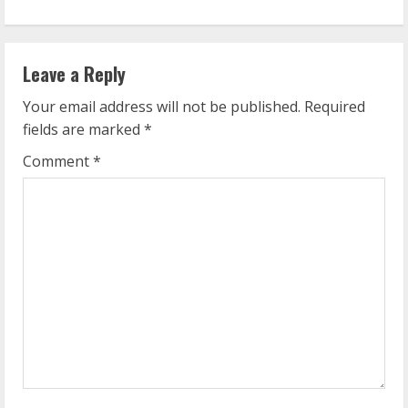
i
n
Leave a Reply
u
Your email address will not be published.
Required
e
fields are marked
*
R
Comment
*
e
a
d
i
n
g