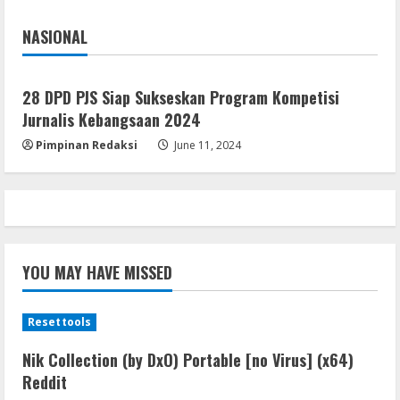
August 8, 2026
4
NASIONAL
Jakarta
Nasional
Resettools
GraphPad Prism Academic & Corporate
28 DPD PJS Siap Sukseskan Program Kompetisi
Cracked x86-x64 [no Virus]
Jurnalis Kebangsaan 2024
August 8, 2026
5
Pimpinan Redaksi
June 11, 2024
YOU MAY HAVE MISSED
Resettools
Nik Collection (by DxO) Portable [no Virus] (x64)
Reddit