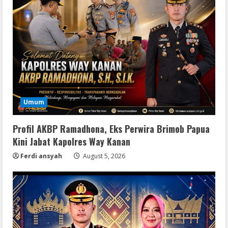
Img
Office 365 Professional Plus ISO File
Umum
Multilanguage
August 8, 2026
2
Profil AKBP Ramadhona, Eks Perwira Brimob Papua
Kini Jabat Kapolres Way Kanan
Movies
Ferdi ansyah
August 5, 2026
Vertex Force 2026 BRRip UHD DDP5.1
𝐘𝐢𝐟𝐲 𝐌𝐨𝐯𝐢𝐞𝐬 Magnet
August 8, 2026
3
Resettools