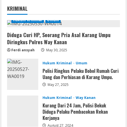
Nik Collection (by DxO) Portable [no
KRIMINAL
Virus] (x64) Reddit
August 8, 2026
Hukum Kriminal
Umum
1
Diduga Curi HP, Seorang Pria Asal Karang Umpu
Img
Diringkus Polres Way Kanan
Office 365 Professional Plus ISO File
Multilanguage
Ferdi ansyah
May 30, 2025
August 8, 2026
2
Hukum Kriminal
Umum
Polisi Ringkus Pelaku Bobol Rumah Curi
Movies
Uang dan Perhiasan di Karang Umpu.
Vertex Force 2026 BRRip UHD DDP5.1
𝐘𝐢𝐟𝐲 𝐌𝐨𝐯𝐢𝐞𝐬 Magnet
May 27, 2025
August 8, 2026
3
Hukum Kriminal
Way Kanan
Kurang Dari 24 Jam, Polisi Bekuk
Resettools
Diduga Pelaku Pembacokan Rekan
Vpn One Click Cracked x86-x64 [no
Kerjanya
Virus]
August 27, 2024