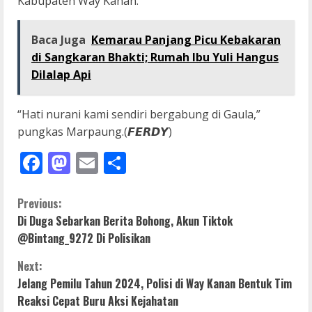
Kabupaten Way Kanan.
Baca Juga
Kemarau Panjang Picu Kebakaran
di Sangkaran Bhakti; Rumah Ibu Yuli Hangus
Dilalap Api
“Hati nurani kami sendiri bergabung di Gaula,”
pungkas Marpaung.(𝙁𝙀𝙍𝘿𝙔)
Facebook
Mastodon
Email
Share
C
Previous:
Di Duga Sebarkan Berita Bohong, Akun Tiktok
o
@Bintang_9272 Di Polisikan
n
Next:
Jelang Pemilu Tahun 2024, Polisi di Way Kanan Bentuk Tim
t
Reaksi Cepat Buru Aksi Kejahatan