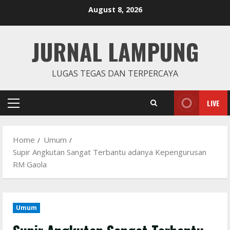
Skip
August 8, 2026
to
content
JURNAL LAMPUNG
LUGAS TEGAS DAN TERPERCAYA
LIVE
Primary
Menu
Home
Umum
Supir Angkutan Sangat Terbantu adanya Kepengurusan
RM Gaola
Umum