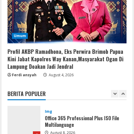
Vpn One Click Cracked x86-x64 [no
Virus]
August 8, 2026
4
Resettools
Umum
GraphPad Prism Academic & Corporate
Cracked x86-x64 [no Virus]
Profil AKBP Ramadhona, Eks Perwira Brimob Papua
August 8, 2026
5
Kini Jabat Kapolres Way Kanan,Masyarakat Ogan Di
Lampung Doakan Jadi Jendral
Resettools
Ferdi ansyah
August 4, 2026
Nik Collection (by DxO) Portable [no
Virus] (x64) Reddit
BERITA POPULER
August 8, 2026
1
Img
Office 365 Professional Plus ISO File
Multilanguage
August 8, 2026